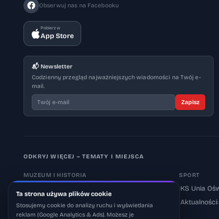
Obserwuj nas na Facebooku
Pobierz w
App Store
📬 Newsletter
Codzienny przegląd najważniejszych wiadomości na Twój e-
mail.
Zapisz
ODKRYJ WIĘCEJ – TEMATY I MIEJSCA
MUZEUM I HISTORIA
SPORT
›
Muzeum Auschwitz-Birkenau
›
KS Unia Ośw
Ta strona używa plików cookie
›
Aktualności: Muzeum
›
Aktualności
Stosujemy cookie do analizy ruchu i wyświetlania
reklam (Google Analytics & Ads). Możesz je
›
Aktualności: Historia