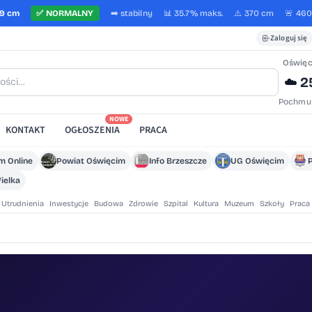
9 cm
✅
NORMALNY
➡️
stabilny
📊 35.7%
maks.
⚠️ 370 cm
🚨 46
Zaloguj się
Oświę
2
☁️
Pochmu
NOWE
KONTAKT
OGŁOSZENIA
PRACA
m Online
Powiat Oświęcim
Info Brzeszcze
UG Oświęcim
ielka
Utrudnienia
Inwestycje
Budowa
Zdrowie
Szpital
Kultura
Muzeum
Szkoły
Praca