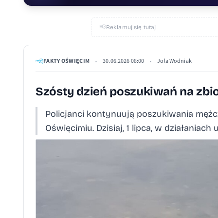
📢
Reklamuj się tutaj
FAKTY OŚWIĘCIM
30.06.2026 08:00
Jola Wodniak
•
•
Szósty dzień poszukiwań na zbio
Policjanci kontynuują poszukiwania męż
Oświęcimiu. Dzisiaj, 1 lipca, w działania