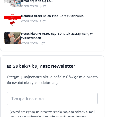
przetarg z opcją ro...
07.08.2026 13:32
Remont drogi na os. Nad Sołą 10 sierpnia
07.08.2026 12:57
Poszukiwany przez sąd 30-latek zatrzymany w
Witkowicach
07.08.2026 11:57
📧 Subskrybuj nasz newsletter
Otrzymuj najnowsze aktualności z Oświęcimia prosto
do swojej skrzynki odbiorczej.
Wyrażam zgodę na przetwarzanie mojego adresu e-mail
przez Oswiecimskie.pl w celu wysyłki newslettera,