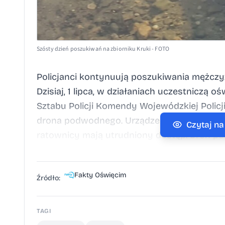
Szósty dzień poszukiwań na zbiorniku Kruki - FOTO
Policjanci kontynuują poszukiwania mężczy
Dzisiaj, 1 lipca, w działaniach uczestniczą 
Sztabu Policji Komendy Wojewódzkiej Polic
drona podwodnego. Urządzenie pomaga dokł
Czytaj n
ratownicy mają utrudniony dostęp. Dron p
oświetlenie oraz systemy, które pozwalają
głębokościach. Dzięki temu policjanci mogą 
Fakty Oświęcim
podwodny to urządzenie wyposażone w wyso
Źródło:
systemy umożliwiające pracę w trudnych
głębokościach” - poinformowała aspirant s
TAGI
Komendy Powiatowej Policji (KPP) w Oświęc