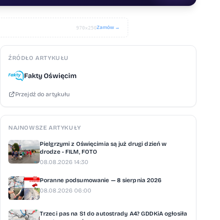
Zamów →
970×250
ŹRÓDŁO ARTYKUŁU
Fakty Oświęcim
Przejdź do artykułu
NAJNOWSZE ARTYKUŁY
Pielgrzymi z Oświęcimia są już drugi dzień w
drodze - FILM, FOTO
08.08.2026 14:30
Poranne podsumowanie — 8 sierpnia 2026
08.08.2026 06:00
Trzeci pas na S1 do autostrady A4? GDDKiA ogłosiła