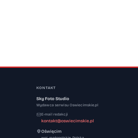
KONTAKT
Sky Foto Studio
Wydawca serwisu Oswiecimskie.pl
E-mail redakcji
kontakt@oswiecimskie.pl
Oświęcim
32-600
woj. małopolskie
,
Polska