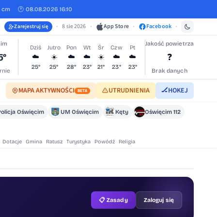
0 cm
🕐 08.08.2026 16:10
•
8 sie 2026
•
App Store
•
Facebook
•
Zarejestruj się
cim
Jakość powietrza
Dziś
Jutro
Pon
Wt
Śr
Czw
Pt
5°
❓
☁️
☀️
☁️
☁️
☀️
☁️
☁️
25°
25°
28°
23°
21°
23°
23°
rnie
Brak danych
MAPA AKTYWNOŚCI
UTRUDNIENIA
🏒
HOKEJ
BETA
Policja Oświęcim
UM Oświęcim
Kęty
Oświęcim 112
Dotacje
Gmina
Ratusz
Turystyka
Powódź
Religia
📋 Zasady
Zaloguj się