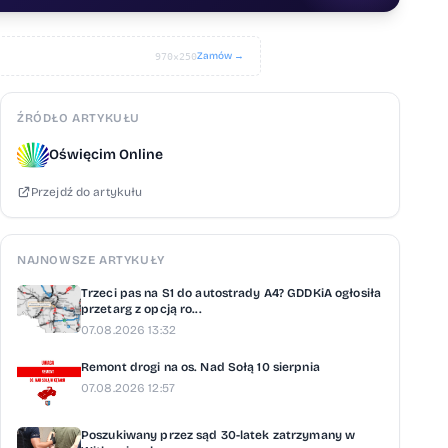
Zamów →
970×250
ŹRÓDŁO ARTYKUŁU
Oświęcim Online
Przejdź do artykułu
NAJNOWSZE ARTYKUŁY
Trzeci pas na S1 do autostrady A4? GDDKiA ogłosiła
przetarg z opcją ro...
07.08.2026 13:32
Remont drogi na os. Nad Sołą 10 sierpnia
07.08.2026 12:57
Poszukiwany przez sąd 30-latek zatrzymany w