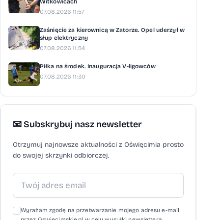
Witkowicach
07.08.2026 11:57
Zaśnięcie za kierownicą w Zatorze. Opel uderzył w
słup elektryczny
07.08.2026 11:54
Piłka na środek. Inauguracja V-ligowców
07.08.2026 11:30
📧 Subskrybuj nasz newsletter
Otrzymuj najnowsze aktualności z Oświęcimia prosto
do swojej skrzynki odbiorczej.
Wyrażam zgodę na przetwarzanie mojego adresu e-mail
przez Oswiecimskie.pl w celu wysyłki newslettera,