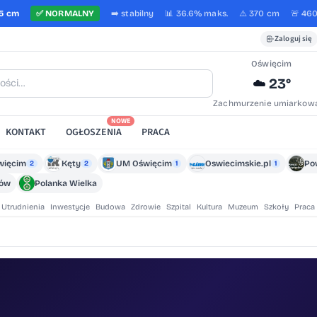
5 cm
✅
NORMALNY
➡️
stabilny
📊 36.6%
maks.
⚠️ 370 cm
🚨 46
Zaloguj się
Oświęcim
23°
☁️
Zachmurzenie umiarkow
NOWE
KONTAKT
OGŁOSZENIA
PRACA
więcim
Kęty
UM Oświęcim
Oswiecimskie.pl
Po
2
2
1
1
zów
Polanka Wielka
Utrudnienia
Inwestycje
Budowa
Zdrowie
Szpital
Kultura
Muzeum
Szkoły
Praca