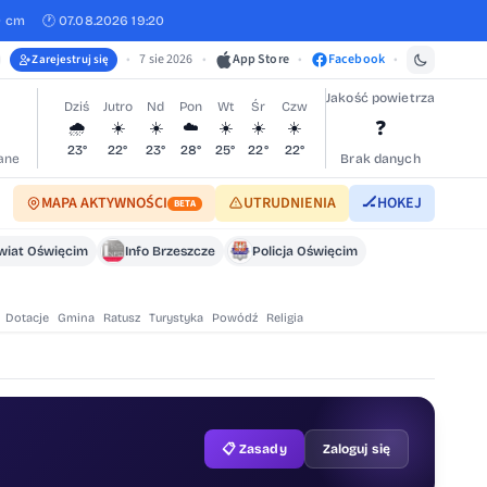
0 cm
🕐 07.08.2026 19:20
•
7 sie 2026
•
App Store
•
Facebook
•
Zarejestruj się
Jakość powietrza
Dziś
Jutro
Nd
Pon
Wt
Śr
Czw
❓
🌧️
☀️
☀️
☁️
☀️
☀️
☀️
23°
22°
23°
28°
25°
22°
22°
ane
Brak danych
MAPA AKTYWNOŚCI
UTRUDNIENIA
🏒
HOKEJ
BETA
wiat Oświęcim
Info Brzeszcze
Policja Oświęcim
Dotacje
Gmina
Ratusz
Turystyka
Powódź
Religia
📋 Zasady
Zaloguj się