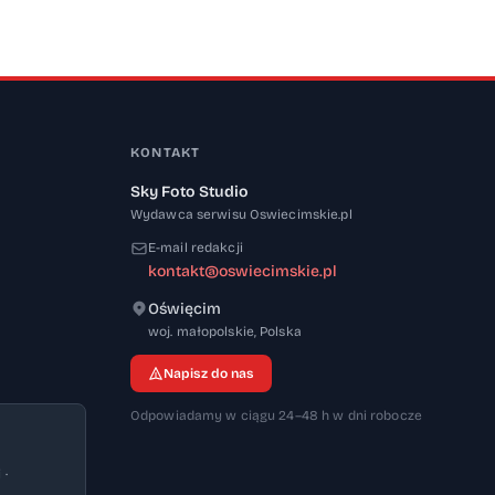
KONTAKT
Sky Foto Studio
Wydawca serwisu Oswiecimskie.pl
E-mail redakcji
kontakt@oswiecimskie.pl
Oświęcim
32-600
woj. małopolskie
,
Polska
Napisz do nas
Odpowiadamy w ciągu 24–48 h w dni robocze
 ·