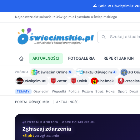
🌊
Soła w Oświęcimiu:
26
Najnowsze aktualności z Oświęcimia i powiatu oświęcimskiego
AKTUALNOŚCI
FOTOGALERIA
REPERTUAR KIN
Oświęcim Online
Fakty Oświęcim
UG Oś
ŹRÓDŁA
5
4
Oświęcim 112
Zator
Osiek
Chełmek
Przecis
Oświęcim
Wypadki
Policja
Pożary
Straż
Hokej
Sport
Drogi
TEMATY
PORTAL OŚWIĘCIMSKI
|
AKTUALNOŚCI
SYSTEM PUNKTÓW · OSWIECIMSKIE.PL
Zgłaszaj zdarzenia
Oceniaj treści
+5 pkt
za zgłoszenie
+1 pkt
za ocenę