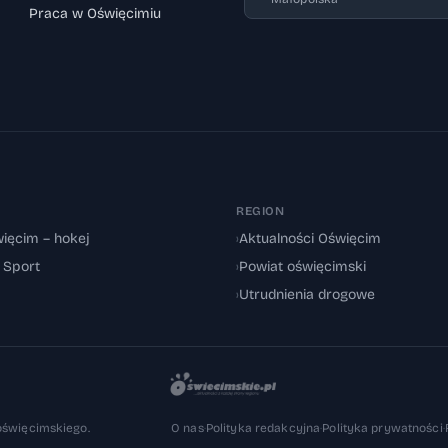
Praca w Oświęcimiu
REGION
ięcim – hokej
›
Aktualności Oświęcim
: Sport
›
Powiat oświęcimski
›
Utrudnienia drogowe
oświęcimskiego.
O nas
·
Polityka redakcyjna
·
Polityka prywatności
·