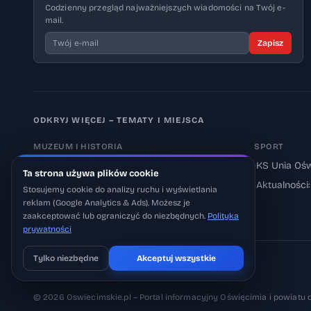
Codzienny przegląd najważniejszych wiadomości na Twój e-
mail.
Zapisz
ODKRYJ WIĘCEJ – TEMATY I MIEJSCA
MUZEUM I HISTORIA
SPORT
›
Muzeum Auschwitz-Birkenau
›
KS Unia Ośw
Ta strona używa plików cookie
›
Aktualności: Muzeum
›
Aktualności
Stosujemy cookie do analizy ruchu i wyświetlania
reklam (Google Analytics & Ads). Możesz je
›
Aktualności: Historia
zaakceptować lub ograniczyć do niezbędnych.
Polityka
prywatności
Tylko niezbędne
Akceptuj wszystkie
Pobierz na iOS
Może później
© 2026 Oswiecimskie.pl – Portal informacyjny Oświęcimia i powiatu 