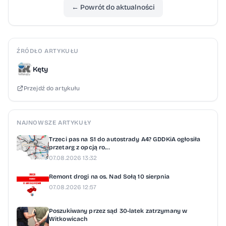
← Powrót do aktualności
ŹRÓDŁO ARTYKUŁU
Kęty
Przejdź do artykułu
NAJNOWSZE ARTYKUŁY
Trzeci pas na S1 do autostrady A4? GDDKiA ogłosiła
przetarg z opcją ro...
07.08.2026 13:32
Remont drogi na os. Nad Sołą 10 sierpnia
07.08.2026 12:57
Poszukiwany przez sąd 30-latek zatrzymany w
Witkowicach