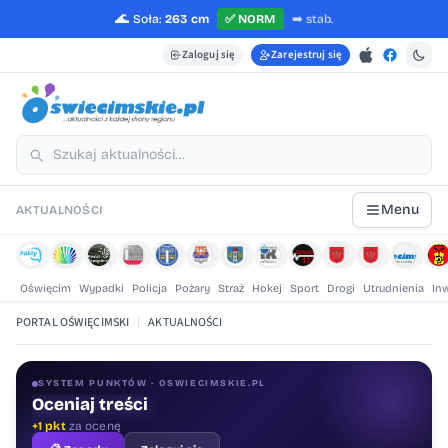
🌊
Soła:
263 cm
✅
NORM
➡️
stab.
Zaloguj się
Zarejestruj się
Menu
AKTUALNOŚCI
Oświęcim
Wypadki
Policja
Pożary
Straż
Hokej
Sport
Drogi
Utrudnienia
In
PORTAL OŚWIĘCIMSKI
|
AKTUALNOŚCI
SYSTEM PUNKTÓW · OSWIECIMSKIE.PL
Oceniaj treści
+1 pkt
za ocenę