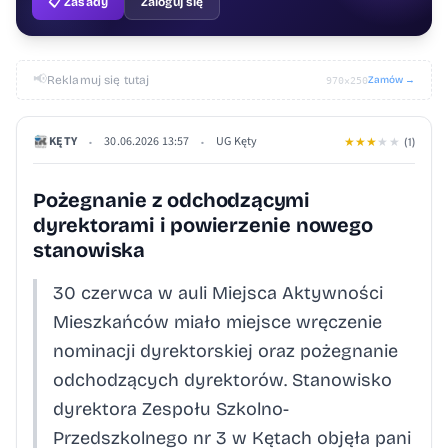
📋 Zasady
Zaloguj się
📢
Reklamuj się tutaj
Zamów →
970×250
KĘTY
30.06.2026 13:57
UG Kęty
•
•
★
★
★
★
★
(1)
Pożegnanie z odchodzącymi
dyrektorami i powierzenie nowego
stanowiska
30 czerwca w auli Miejsca Aktywności
Mieszkańców miało miejsce wręczenie
nominacji dyrektorskiej oraz pożegnanie
odchodzących dyrektorów. Stanowisko
dyrektora Zespołu Szkolno-
Przedszkolnego nr 3 w Kętach objęła pani