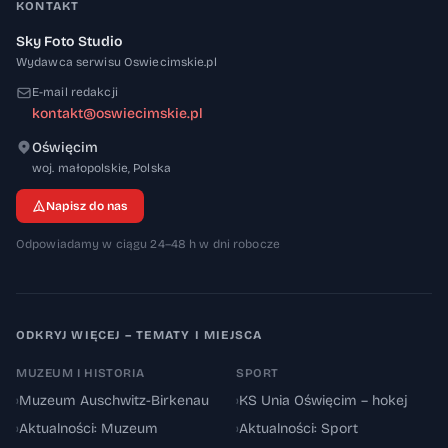
KONTAKT
Sky Foto Studio
Wydawca serwisu Oswiecimskie.pl
E-mail redakcji
kontakt@oswiecimskie.pl
Oświęcim
32-600
woj. małopolskie
,
Polska
Napisz do nas
Odpowiadamy w ciągu 24–48 h w dni robocze
ODKRYJ WIĘCEJ – TEMATY I MIEJSCA
MUZEUM I HISTORIA
SPORT
›
Muzeum Auschwitz-Birkenau
›
KS Unia Oświęcim – hokej
›
Aktualności: Muzeum
›
Aktualności: Sport