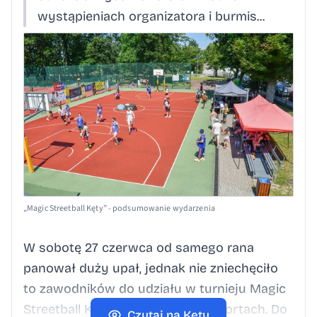
wystąpieniach organizatora i burmis...
„Magic Streetball Kęty” - podsumowanie wydarzenia
W sobotę 27 czerwca od samego rana
panował duży upał, jednak nie zniechęciło
to zawodników do udziału w turnieju Magic
Streetball Kęty na miejscowych kortach. Do
Czytaj na Kęty