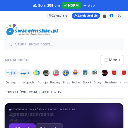
🌊
Soła:
258 cm
✅
NORM
➡️
stab.
Zaloguj się
Zarejestruj się
Menu
AKTUALNOŚCI
4
1
Oświęcim
Wypadki
Policja
Pożary
Straż
Hokej
Sport
Drogi
Utrudnienia
In
PORTAL OŚWIĘCIMSKI
|
AKTUALNOŚCI
SYSTEM PUNKTÓW · OSWIECIMSKIE.PL
Oceniaj treści
+1 pkt
za ocenę