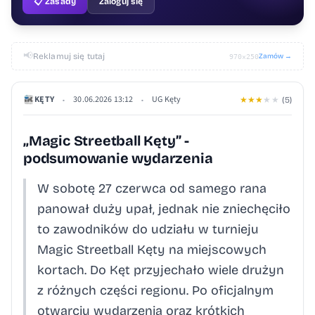
📋 Zasady
Zaloguj się
📢
Reklamuj się tutaj
Zamów →
970×250
KĘTY
30.06.2026 13:12
UG Kęty
•
•
★
★
★
★
★
(5)
„Magic Streetball Kęty” -
podsumowanie wydarzenia
W sobotę 27 czerwca od samego rana
panował duży upał, jednak nie zniechęciło
to zawodników do udziału w turnieju
Magic Streetball Kęty na miejscowych
kortach. Do Kęt przyjechało wiele drużyn
z różnych części regionu. Po oficjalnym
otwarciu wydarzenia oraz krótkich