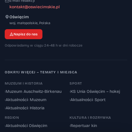
E-mail redakcji
kontakt@oswiecimskie.pl
Oświęcim
32-600
woj. małopolskie
,
Polska
Napisz do nas
Odpowiadamy w ciągu 24–48 h w dni robocze
ODKRYJ WIĘCEJ – TEMATY I MIEJSCA
MUZEUM I HISTORIA
SPORT
›
Muzeum Auschwitz-Birkenau
›
KS Unia Oświęcim – hokej
›
Aktualności: Muzeum
›
Aktualności: Sport
›
Aktualności: Historia
REGION
KULTURA I ROZRYWKA
›
Aktualności Oświęcim
›
Repertuar kin