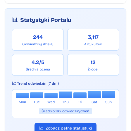
📊
Statystyki Portalu
244
3,117
Odwiedziny dzisiaj
Artykułów
4.2/5
12
Średnia ocena
Źródeł
📈 Trend odwiedzin (7 dni)
Mon
Tue
Wed
Thu
Fri
Sat
Sun
Średnio 162 odwiedzin/dzień
📈
Zobacz pełne statystyki