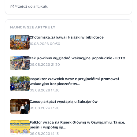
Przejdź do artykułu
fotografia po wyschnięciu stanie się częścią
ekspozycji. Wstęp jest bezpłatny
NAJNOWSZE ARTYKUŁY
Chotomska, zabawa i książki w bibliotece
10.08.2026 00:30
Tak powinno wyglądać wakacyjne popołudnie - FOTO
09.08.2026 21:30
Inspektor Wawelek wraz z przyjaciółmi promował
wakacyjne bezpieczeństw...
09.08.2026 17:30
Czescy artyści wystąpią u Salezjanów
09.08.2026 17:30
Folklor wraca na Rynek Główny w Oświęcimiu. Tańce,
pieśni i wspólny śp...
09.08.2026 14:13