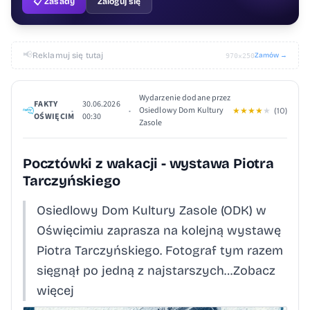
📋 Zasady
Zaloguj się
📢
Reklamuj się tutaj
Zamów →
970×250
Wydarzenie dodane przez
FAKTY
30.06.2026
Osiedlowy Dom Kultury
•
•
★
★
★
★
★
(10)
OŚWIĘCIM
00:30
Zasole
Pocztówki z wakacji - wystawa Piotra
Tarczyńskiego
Osiedlowy Dom Kultury Zasole (ODK) w
Oświęcimiu zaprasza na kolejną wystawę
Piotra Tarczyńskiego. Fotograf tym razem
sięgnął po jedną z najstarszych…Zobacz
więcej