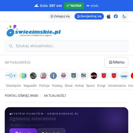
🌊
Soła:
257 cm
✅
NORM
➡️
stab.
Zaloguj się
Zarejestruj się
Menu
AKTUALNOŚCI
1
Oświęcim
Wypadki
Policja
Pożary
Straż
Hokej
Sport
Drogi
Utrudnienia
In
PORTAL OŚWIĘCIMSKI
|
AKTUALNOŚCI
SYSTEM PUNKTÓW · OSWIECIMSKIE.PL
Oceniaj treści
+1 pkt
za ocenę