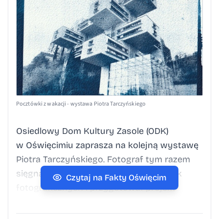
Pocztówki z wakacji - wystawa Piotra Tarczyńskiego
Osiedlowy Dom Kultury Zasole (ODK)
w Oświęcimiu zaprasza na kolejną wystawę
Piotra Tarczyńskiego. Fotograf tym razem
sięgnął po jedną z najstarszych technik
Czytaj na Fakty Oświęcim
fotograficznych i przygotował projekt
„Pocztówki z wakacji”. Ekspozycja będzie
dostępna od 1 do 30 czerwca 2026 roku