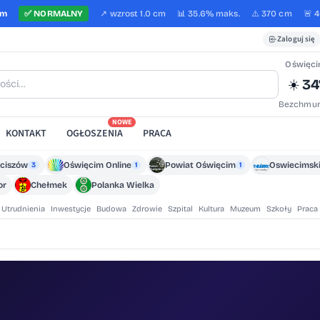
cm
✅
NORMALNY
↗️
wzrost
1.0 cm
📊 35.6%
maks.
⚠️ 370 cm
🚨 
Zaloguj się
Oświęc
34
☀️
Bezchmur
NOWE
KONTAKT
OGŁOSZENIA
PRACA
ciszów
Oświęcim Online
Powiat Oświęcim
Oswiecimski
3
1
1
or
Chełmek
Polanka Wielka
Utrudnienia
Inwestycje
Budowa
Zdrowie
Szpital
Kultura
Muzeum
Szkoły
Praca