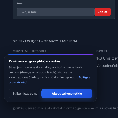
mail.
Zapisz
ODKRYJ WIĘCEJ – TEMATY I MIEJSCA
MUZEUM I HISTORIA
SPORT
›
Muzeum Auschwitz-Birkenau
›
KS Unia Ośw
Ta strona używa plików cookie
›
Aktualności: Muzeum
›
Aktualności
Stosujemy cookie do analizy ruchu i wyświetlania
reklam (Google Analytics & Ads). Możesz je
›
Aktualności: Historia
zaakceptować lub ograniczyć do niezbędnych.
Polityka
prywatności
Tylko niezbędne
Akceptuj wszystkie
Pobierz na iOS
Może później
© 2026 Oswiecimskie.pl – Portal informacyjny Oświęcimia i powiatu 