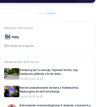
Zamów →
970×250
ŹRÓDŁO ARTYKUŁU
Kęty
Przejdź do artykułu
NAJNOWSZE ARTYKUŁY
Kampery już tu nocują. Pytanie brzmi, czy
Oświęcim pójdzie o krok dale...
06.08.2026 16:44
Nocne poszukiwania seniora z Oświęcimia.
Mężczyzna stracił orientację
06.08.2026 16:30
Ostrzeżenie meteorologiczne 2 stopnia o burzach z