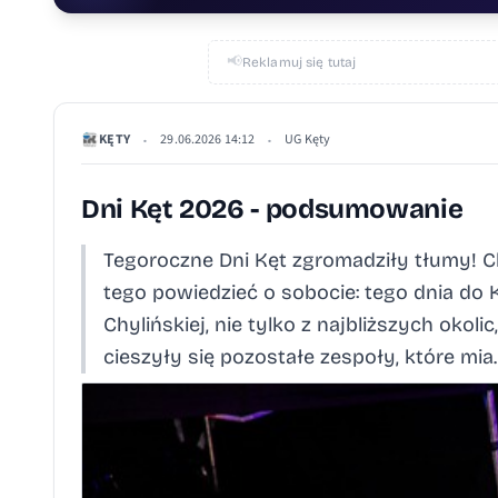
📢
Reklamuj się tutaj
KĘTY
29.06.2026 14:12
UG Kęty
•
•
Dni Kęt 2026 - podsumowanie
Tegoroczne Dni Kęt zgromadziły tłumy! Ch
tego powiedzieć o sobocie: tego dnia do 
Chylińskiej, nie tylko z najbliższych okoli
cieszyły się pozostałe zespoły, które mia..