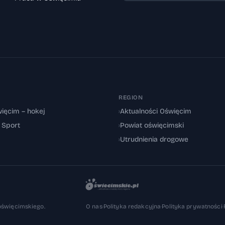
REGION
ięcim – hokej
›
Aktualności Oświęcim
: Sport
›
Powiat oświęcimski
›
Utrudnienia drogowe
oświęcimskiego.
O nas
·
Polityka redakcyjna
·
Polityka prywatności
·