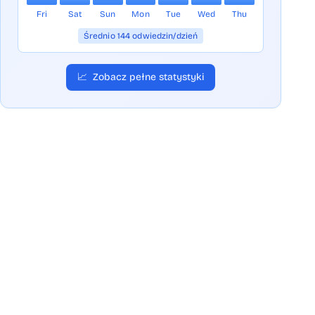
Fri
Sat
Sun
Mon
Tue
Wed
Thu
Średnio 144 odwiedzin/dzień
📈
Zobacz pełne statystyki