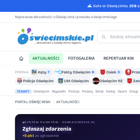
🌊
Soła w Oświęcimiu:
258 
Najnowsze aktualności z Oświęcimia i powiatu oświęcimskiego
AKTUALNOŚCI
FOTOGALERIA
REPERTUAR KIN
Kęty
Fakty Oświęcim
Osiek
Prze
ŹRÓDŁA
7
6
3
Policja Oświęcim
UM Oświęcim
Oświęcim 112
Zat
Oświęcim
Wypadki
Policja
Pożary
Straż
Hokej
Sport
Drogi
TEMATY
PORTAL OŚWIĘCIMSKI
|
AKTUALNOŚCI
SYSTEM PUNKTÓW · OSWIECIMSKIE.PL
Oceniaj treści
+1 pkt
za ocenę