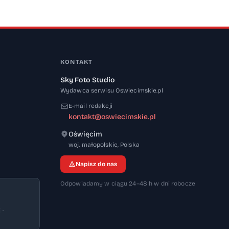
KONTAKT
Sky Foto Studio
Wydawca serwisu Oswiecimskie.pl
E-mail redakcji
kontakt@oswiecimskie.pl
Oświęcim
32-600
woj. małopolskie
,
Polska
Napisz do nas
Odpowiadamy w ciągu 24–48 h w dni robocze
 ·