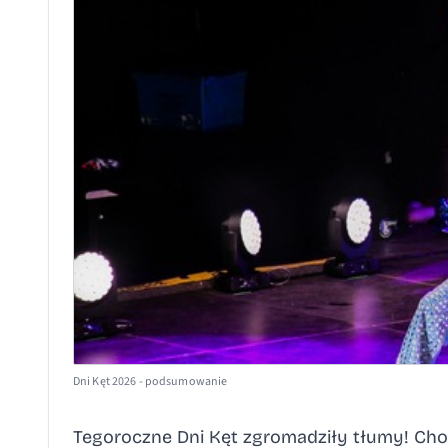
Dni Kęt 2026 - podsumowanie
Tegoroczne Dni Kęt zgromadziły tłumy! Choc