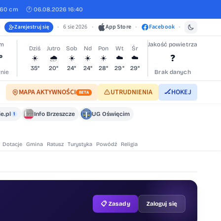
460 cm
🕐 06.08.2026 16:40
•
6 sie 2026
•
App Store
•
Facebook
•
Zarejestruj się
im
Jakość powietrza
Dziś
Jutro
Sob
Nd
Pon
Wt
Śr
°
❓
☀️
🌧️
☀️
☀️
☀️
☁️
☁️
35°
20°
24°
24°
28°
29°
29°
nie
Brak danych
MAPA AKTYWNOŚCI
UTRUDNIENIA
🏒
HOKEJ
BETA
e.pl
Info Brzeszcze
UG Oświęcim
1
Dotacje
Gmina
Ratusz
Turystyka
Powódź
Religia
📋 Zasady
Zaloguj się