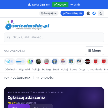
🌊
Soła:
258 cm
✅
NORM
➡️
stab.
Zaloguj się
Zarejestruj się
Menu
AKTUALNOŚCI
1
1
Oświęcim
Wypadki
Policja
Pożary
Straż
Hokej
Sport
Drogi
Utrudnienia
In
PORTAL OŚWIĘCIMSKI
|
AKTUALNOŚCI
SYSTEM PUNKTÓW · OSWIECIMSKIE.PL
Zgłaszaj zdarzenia
+5 pkt
za zgłoszenie