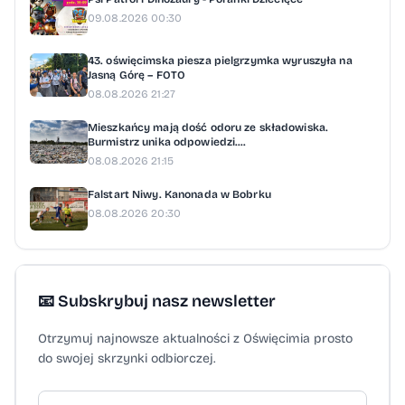
09.08.2026 00:30
43. oświęcimska piesza pielgrzymka wyruszyła na
Jasną Górę – FOTO
08.08.2026 21:27
Mieszkańcy mają dość odoru ze składowiska.
Burmistrz unika odpowiedzi....
08.08.2026 21:15
Falstart Niwy. Kanonada w Bobrku
08.08.2026 20:30
📧 Subskrybuj nasz newsletter
Otrzymuj najnowsze aktualności z Oświęcimia prosto
do swojej skrzynki odbiorczej.