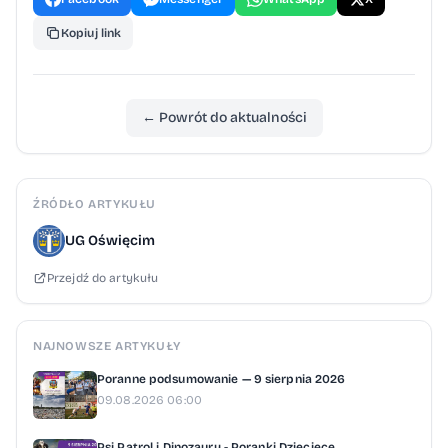
Kopiuj link
← Powrót do aktualności
ŹRÓDŁO ARTYKUŁU
UG Oświęcim
Przejdź do artykułu
NAJNOWSZE ARTYKUŁY
Poranne podsumowanie — 9 sierpnia 2026
09.08.2026 06:00
Psi Patrol i Dinozaury - Poranki Dziecięce