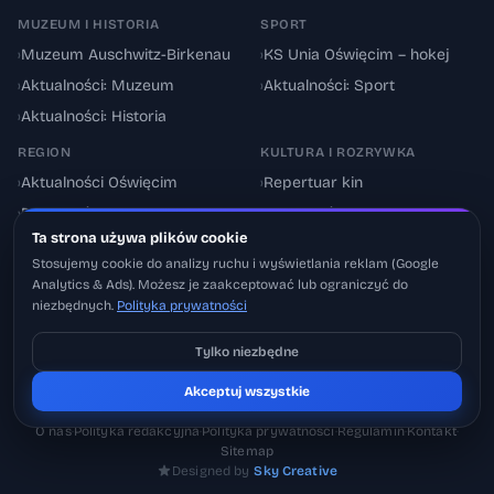
MUZEUM I HISTORIA
SPORT
›
Muzeum Auschwitz-Birkenau
›
KS Unia Oświęcim – hokej
›
Aktualności: Muzeum
›
Aktualności: Sport
›
Aktualności: Historia
REGION
KULTURA I ROZRYWKA
›
Aktualności Oświęcim
›
Repertuar kin
›
Powiat oświęcimski
›
Aktualności: Kultura
Ta strona używa plików cookie
›
Utrudnienia drogowe
›
Events & Wydarzenia
Stosujemy cookie do analizy ruchu i wyświetlania reklam (Google
Analytics & Ads). Możesz je zaakceptować lub ograniczyć do
niezbędnych.
Polityka prywatności
Tylko niezbędne
Pobierz na iOS
© 2026 Oswiecimskie.pl – Portal informacyjny Oświęcimia i powiatu
Akceptuj wszystkie
Może później
oświęcimskiego.
O nas
·
Polityka redakcyjna
·
Polityka prywatności
·
Regulamin
·
Kontakt
·
Sitemap
Designed by
Sky Creative