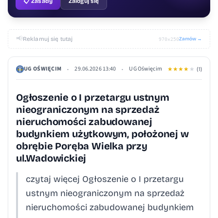
📋 Zasady
Zaloguj się
📢
Reklamuj się tutaj
Zamów →
970×250
UG OŚWIĘCIM
29.06.2026 13:40
UG Oświęcim
•
•
★
★
★
★
★
(1)
Ogłoszenie o I przetargu ustnym
nieograniczonym na sprzedaż
nieruchomości zabudowanej
budynkiem użytkowym, położonej w
obrębie Poręba Wielka przy
ul.Wadowickiej
czytaj więcej Ogłoszenie o I przetargu
ustnym nieograniczonym na sprzedaż
nieruchomości zabudowanej budynkiem