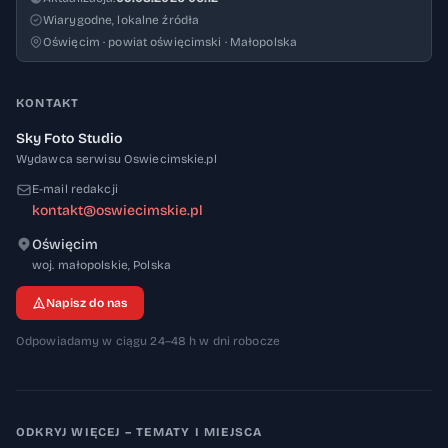
Wiarygodne, lokalne źródła
Oświęcim · powiat oświęcimski · Małopolska
KONTAKT
Sky Foto Studio
Wydawca serwisu Oswiecimskie.pl
E-mail redakcji
kontakt@oswiecimskie.pl
Oświęcim
32-600
woj. małopolskie
,
Polska
Napisz do nas
Odpowiadamy w ciągu 24–48 h w dni robocze
ODKRYJ WIĘCEJ – TEMATY I MIEJSCA