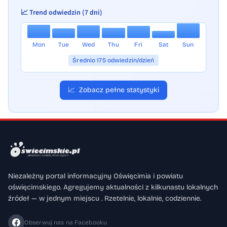
📈 Trend odwiedzin (7 dni)
Mon
Tue
Wed
Thu
Fri
Sat
Sun
Średnio 175 odwiedzin/dzień
📈
Zobacz pełne statystyki
Niezależny portal informacyjny Oświęcimia i powiatu
oświęcimskiego. Agregujemy aktualności z kilkunastu lokalnych
źródeł — w jednym miejscu . Rzetelnie, lokalnie, codziennie.
Obserwuj nas na Facebooku