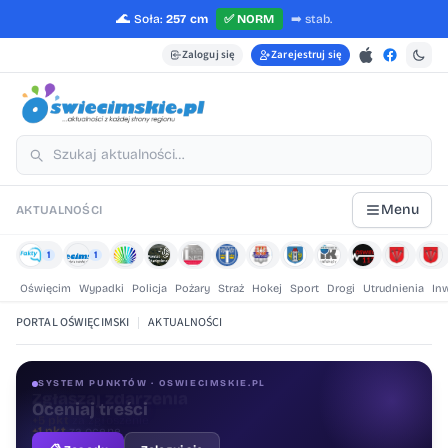
🌊
Soła:
257 cm
✅
NORM
➡️
stab.
Zaloguj się
Zarejestruj się
Menu
AKTUALNOŚCI
1
1
Oświęcim
Wypadki
Policja
Pożary
Straż
Hokej
Sport
Drogi
Utrudnienia
In
PORTAL OŚWIĘCIMSKI
|
AKTUALNOŚCI
SYSTEM PUNKTÓW · OSWIECIMSKIE.PL
Oceniaj treści
+1 pkt
za ocenę