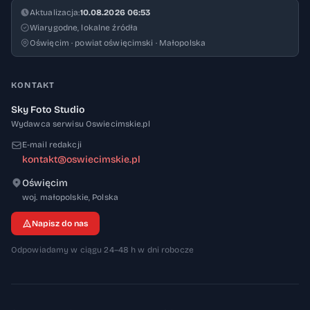
Aktualizacja:
10.08.2026 06:53
Wiarygodne, lokalne źródła
Oświęcim · powiat oświęcimski · Małopolska
KONTAKT
Sky Foto Studio
Wydawca serwisu Oswiecimskie.pl
E-mail redakcji
kontakt@oswiecimskie.pl
Oświęcim
32-600
woj. małopolskie
,
Polska
Napisz do nas
Odpowiadamy w ciągu 24–48 h w dni robocze