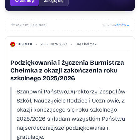
📋 Zasady
Zaloguj się
📢
Reklamuj się tutaj
Zamów →
970×250
CHEŁMEK
29.06.2026 08:27
UM Chełmek
•
•
Podziękowania i życzenia Burmistrza
Chełmka z okazji zakończenia roku
szkolnego 2025/2026
Szanowni Państwo,Dyrektorzy Zespołów
Szkół, Nauczyciele,Rodzice i Uczniowie, Z
okazji kończącego się roku szkolnego
2025/2026 składam wszystkim Państwu
najserdeczniejsze podziękowania i
gratulacje.