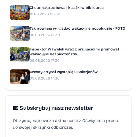
Chotomska, zabawa i książki w bibliotece
10.08.2026 00:30
Tak powinno wyglądać wakacyjne popołudnie - FOTO
09.08.2026 21:30
Inspektor Wawelek wraz z przyjaciółmi promował
wakacyjne bezpieczeństw...
09.08.2026 17:30
Czescy artyści wystąpią u Salezjanów
09.08.2026 17:30
📧 Subskrybuj nasz newsletter
Otrzymuj najnowsze aktualności z Oświęcimia prosto
do swojej skrzynki odbiorczej.