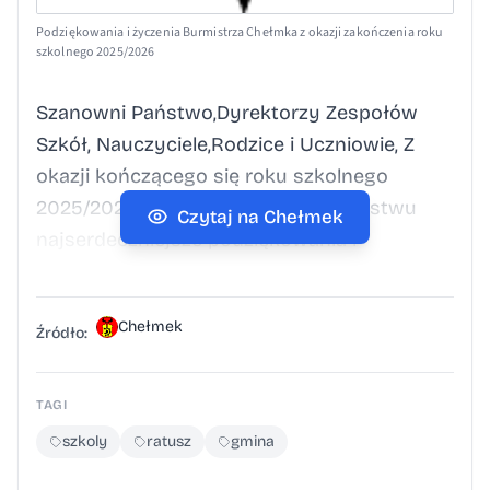
Podziękowania i życzenia Burmistrza Chełmka z okazji zakończenia roku
szkolnego 2025/2026
Szanowni Państwo,Dyrektorzy Zespołów
Szkół, Nauczyciele,Rodzice i Uczniowie, Z
okazji kończącego się roku szkolnego
2025/2026 składam wszystkim Państwu
Czytaj na Chełmek
najserdeczniejsze podziękowania i
gratulacje.
Chełmek
Źródło:
TAGI
szkoly
ratusz
gmina