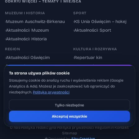
ODKRYJ WIĘCEJ – TEMATY I MIEJSCA
MUZEUM I HISTORIA
SPORT
›
Muzeum Auschwitz-Birkenau
›
KS Unia Oświęcim – hokej
›
Aktualności: Muzeum
›
Aktualności: Sport
›
Aktualności: Historia
REGION
KULTURA I ROZRYWKA
›
Aktualności Oświęcim
›
Repertuar kin
›
Powiat oświęcimski
›
Aktualności: Kultura
Ta strona używa plików cookie
›
Utrudnienia drogowe
›
Events & Wydarzenia
Stosujemy cookie do analizy ruchu i wyświetlania reklam (Google
Analytics & Ads). Możesz je zaakceptować lub ograniczyć do
niezbędnych.
Polityka prywatności
Tylko niezbędne
Pobierz na iOS
© 2026 Oswiecimskie.pl – Portal informacyjny Oświęcimia i powiatu
Akceptuj wszystkie
Może później
oświęcimskiego.
O nas
·
Polityka redakcyjna
·
Polityka prywatności
·
Regulamin
·
Kontakt
·
Sitemap
Designed by
Sky Creative