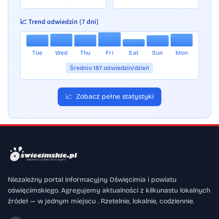
📈 Trend odwiedzin (7 dni)
Tue
Wed
Thu
Fri
Sat
Sun
Mon
Średnio 187 odwiedzin/dzień
📈
Zobacz pełne statystyki
Niezależny portal informacyjny Oświęcimia i powiatu
oświęcimskiego. Agregujemy aktualności z kilkunastu lokalnych
źródeł — w jednym miejscu . Rzetelnie, lokalnie, codziennie.