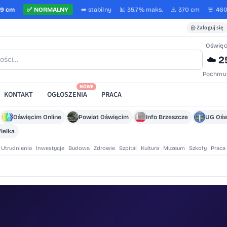
59 cm
✅
NORMALNY
➡️
stabilny
📊 35.7%
maks.
⚠️ 370 cm
🚨 46
Zaloguj się
Oświę
2
☁️
Pochmu
NOWE
KONTAKT
OGŁOSZENIA
PRACA
Oświęcim Online
Powiat Oświęcim
Info Brzeszcze
UG Ośw
ielka
Utrudnienia
Inwestycje
Budowa
Zdrowie
Szpital
Kultura
Muzeum
Szkoły
Praca