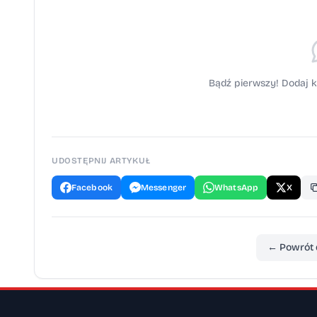
Bądź pierwszy! Dodaj k
UDOSTĘPNIJ ARTYKUŁ
Facebook
Messenger
WhatsApp
X
← Powrót 