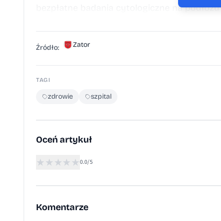
bezpłatne badania cytologiczne na podłożu
Zator
Źródło:
TAGI
zdrowie
szpital
Oceń artykuł
★
★
★
★
★
0.0/5
Komentarze