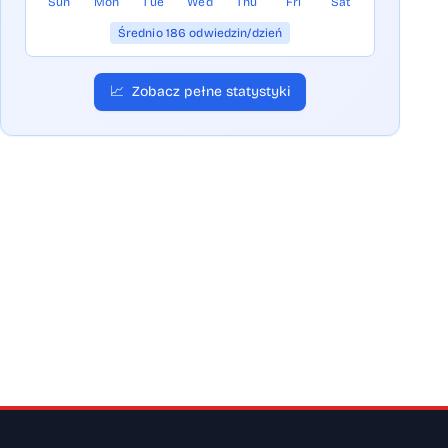
Sun
Mon
Tue
Wed
Thu
Fri
Sat
Średnio 186 odwiedzin/dzień
📈
Zobacz pełne statystyki