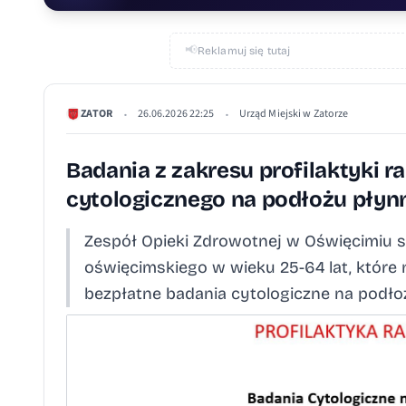
📢
Reklamuj się tutaj
ZATOR
26.06.2026 22:25
Urząd Miejski w Zatorze
•
•
Badania z zakresu profilaktyki r
cytologicznego na podłożu pły
Zespół Opieki Zdrowotnej w Oświęcimiu s
oświęcimskiego w wieku 25-64 lat, które 
bezpłatne badania cytologiczne na podło