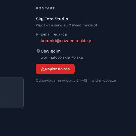
KONTAKT
Sky Foto Studio
Wydawca serwisu Oswiecimskie.pl
E-mail redakcji
kontakt@oswiecimskie.pl
Oświęcim
32-600
woj. małopolskie
,
Polska
Napisz do nas
Odpowiadamy w ciągu 24–48 h w dni robocze
 ·