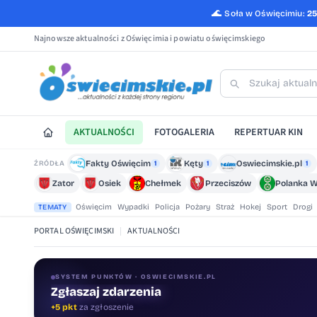
🌊
Soła w Oświęcimiu:
2
Najnowsze aktualności z Oświęcimia i powiatu oświęcimskiego
AKTUALNOŚCI
FOTOGALERIA
REPERTUAR KIN
Fakty Oświęcim
Kęty
Oswiecimskie.pl
ŹRÓDŁA
1
1
1
Zator
Osiek
Chełmek
Przeciszów
Polanka W
Oświęcim
Wypadki
Policja
Pożary
Straż
Hokej
Sport
Drogi
TEMATY
PORTAL OŚWIĘCIMSKI
|
AKTUALNOŚCI
SYSTEM PUNKTÓW · OSWIECIMSKIE.PL
Zgłaszaj zdarzenia
+5 pkt
za zgłoszenie