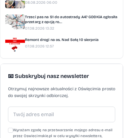
08.08.2026 06:00
Trzeci pas na S1 do autostrady A4? GDDKiA ogłosiła
przetarg z opcją ro...
07.08.2026 13:32
Remont drogi na os. Nad Sołą 10 sierpnia
07.08.2026 12:57
📧 Subskrybuj nasz newsletter
Otrzymuj najnowsze aktualności z Oświęcimia prosto
do swojej skrzynki odbiorczej.
Wyrażam zgodę na przetwarzanie mojego adresu e-mail
przez Oswiecimskie.pl w celu wysyłki newslettera,