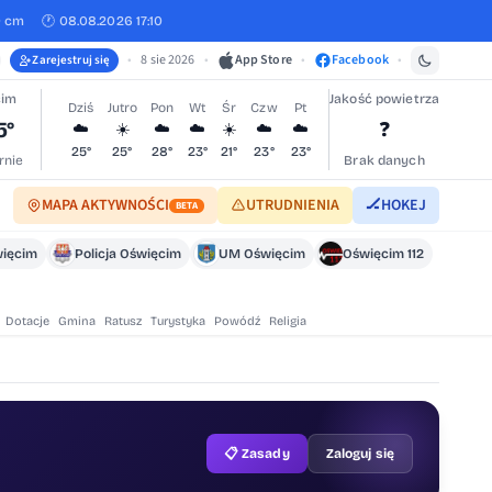
0 cm
🕐 08.08.2026 17:10
•
8 sie 2026
•
App Store
•
Facebook
•
Zarejestruj się
cim
Jakość powietrza
Dziś
Jutro
Pon
Wt
Śr
Czw
Pt
5°
❓
☁️
☀️
☁️
☁️
☀️
☁️
☁️
25°
25°
28°
23°
21°
23°
23°
rnie
Brak danych
MAPA AKTYWNOŚCI
UTRUDNIENIA
🏒
HOKEJ
BETA
ięcim
Policja Oświęcim
UM Oświęcim
Oświęcim 112
Dotacje
Gmina
Ratusz
Turystyka
Powódź
Religia
📋 Zasady
Zaloguj się