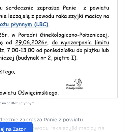
nego na podłożu płynnym
decznie zaprasza Panie z powiatu
 leczą się z powodu raka szyjki macicy na
aj na Zator