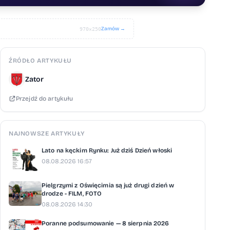
Zamów →
970×250
ŹRÓDŁO ARTYKUŁU
Zator
Przejdź do artykułu
NAJNOWSZE ARTYKUŁY
Lato na kęckim Rynku: Już dziś Dzień włoski
08.08.2026 16:57
Pielgrzymi z Oświęcimia są już drugi dzień w
drodze - FILM, FOTO
08.08.2026 14:30
Poranne podsumowanie — 8 sierpnia 2026