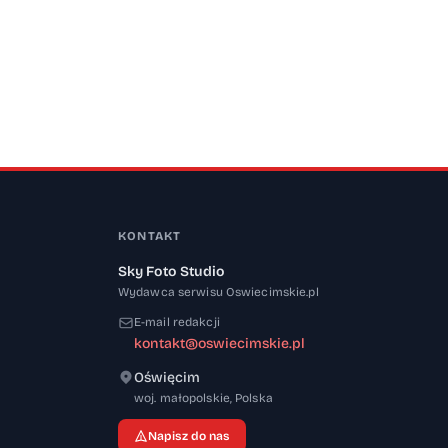
KONTAKT
Sky Foto Studio
Wydawca serwisu Oswiecimskie.pl
E-mail redakcji
kontakt@oswiecimskie.pl
Oświęcim
32-600
woj. małopolskie
,
Polska
Napisz do nas