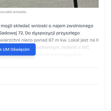
rusza nabór wniosków
 mogli składać wnioski o najem zwolnionego
 Sadowej 72. Do dyspozycji przyszłego
ierzchni nieco ponad 67 m kw. Lokal jest na II
jednego z aneksem kuchennym, łazienki z WC
na UM Oświęcim
 najmu jest wniesienie partycypacji w
reślonych kryteriów dochodowych i
cim we współpracy z Oświęcimskim
. deklaracja_o_wysokosci_dochodow
zupelniajacy Ogloszenie nabor
nie_o_niepos_tyt_praw_Sadowa_P_nabor
pelniajacy zarzadzenie 73_2026_nabor