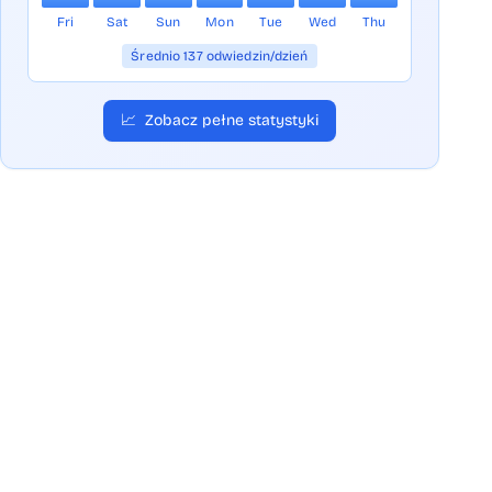
Fri
Sat
Sun
Mon
Tue
Wed
Thu
Średnio 137 odwiedzin/dzień
📈
Zobacz pełne statystyki