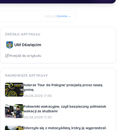
Zamów →
970×250
ŹRÓDŁO ARTYKUŁU
UM Oświęcim
Przejdź do artykułu
NAJNOWSZE ARTYKUŁY
Kolarze ‘Tour de Pologne’ przejadą przez naszą
gminę
06.08.2026 17:55
Połowinki wakacyjne, czyli bezpieczny półmetek
wakacji ze służbami
06.08.2026 17:30
Zderzyła się z motocyklistą, który ją wyprzedzał.