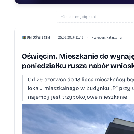
📢
Reklamuj się tutaj
UM OŚWIĘCIM
25.06.2026 11:46
kwiecień.katarzyna
•
•
Oświęcim. Mieszkanie do wynajęc
poniedziałku rusza nabór wnio
Od 29 czerwca do 13 lipca mieszkańcy bę
lokalu mieszkalnego w budynku „P” przy u
najemcy jest trzypokojowe mieszkanie