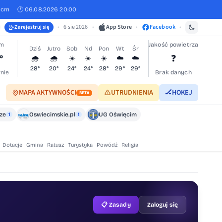
 cm
🕐 06.08.2026 20:00
•
6 sie 2026
•
App Store
•
Facebook
•
Zarejestruj się
im
Jakość powietrza
Dziś
Jutro
Sob
Nd
Pon
Wt
Śr
°
❓
🌧️
🌧️
☀️
☀️
☀️
☁️
☁️
28°
20°
24°
24°
28°
29°
29°
nie
Brak danych
MAPA AKTYWNOŚCI
UTRUDNIENIA
🏒
HOKEJ
BETA
cze
Oswiecimskie.pl
UG Oświęcim
1
1
Dotacje
Gmina
Ratusz
Turystyka
Powódź
Religia
📋 Zasady
Zaloguj się