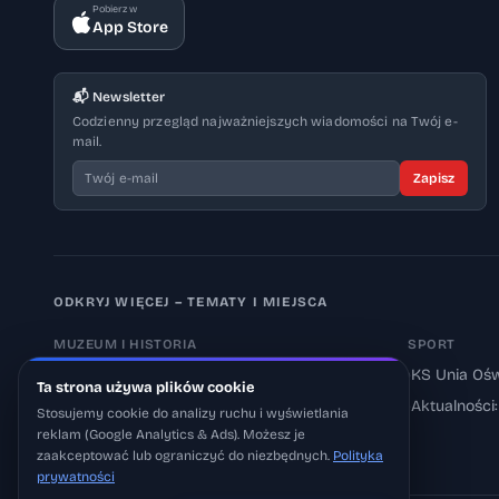
Pobierz w
App Store
📬 Newsletter
Codzienny przegląd najważniejszych wiadomości na Twój e-
mail.
Zapisz
ODKRYJ WIĘCEJ – TEMATY I MIEJSCA
MUZEUM I HISTORIA
SPORT
›
Muzeum Auschwitz-Birkenau
›
KS Unia Ośw
Ta strona używa plików cookie
›
Aktualności: Muzeum
›
Aktualności
Stosujemy cookie do analizy ruchu i wyświetlania
reklam (Google Analytics & Ads). Możesz je
›
Aktualności: Historia
zaakceptować lub ograniczyć do niezbędnych.
Polityka
prywatności