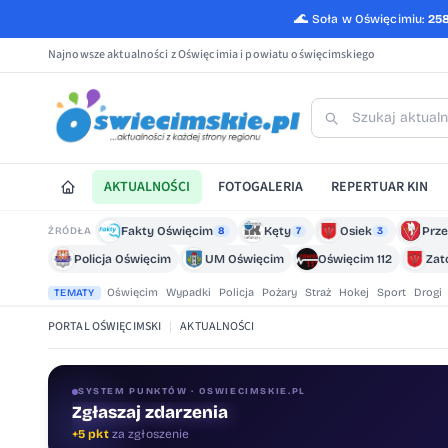
🌊
Soła w Oświęcimiu:
25
Najnowsze aktualności z Oświęcimia i powiatu oświęcimskiego
AKTUALNOŚCI
FOTOGALERIA
REPERTUAR KIN
Fakty Oświęcim
Kęty
Osiek
Prze
ŹRÓDŁA
8
7
3
Policja Oświęcim
UM Oświęcim
Oświęcim 112
Zat
Oświęcim
Wypadki
Policja
Pożary
Straż
Hokej
Sport
Drogi
TEMATY
PORTAL OŚWIĘCIMSKI
|
AKTUALNOŚCI
SYSTEM PUNKTÓW · OSWIECIMSKIE.PL
Zgłaszaj zdarzenia
Oceniaj treści
+5 pkt
za zgłoszenie
+1 pkt
za ocenę