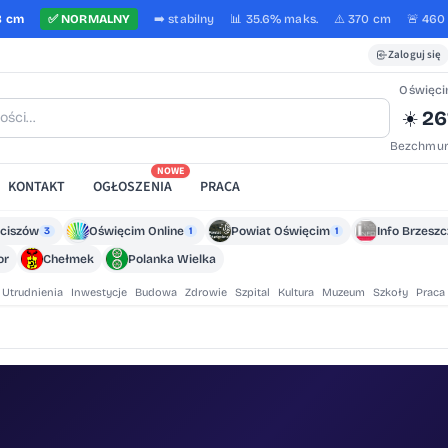
8 cm
✅
NORMALNY
➡️
stabilny
📊 35.6%
maks.
⚠️ 370 cm
🚨 460
Zaloguj się
Oświęc
26
☀️
Bezchmur
NOWE
KONTAKT
OGŁOSZENIA
PRACA
ciszów
Oświęcim Online
Powiat Oświęcim
Info Brzesz
3
1
1
or
Chełmek
Polanka Wielka
Utrudnienia
Inwestycje
Budowa
Zdrowie
Szpital
Kultura
Muzeum
Szkoły
Praca