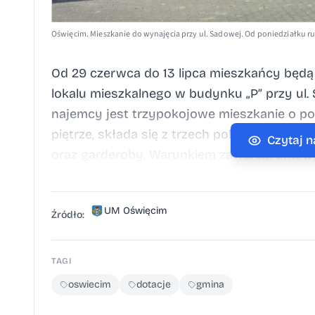
Oświęcim. Mieszkanie do wynajęcia przy ul. Sadowej. Od poniedziałku 
Od 29 czerwca do 13 lipca mieszkańcy będą
lokalu mieszkalnego w budynku „P” przy ul.
najemcy jest trzypokojowe mieszkanie o pow
piętrze, składa się z trzech pokoi, w tym 
Czytaj 
oraz garderoby. Warunkiem zawarcia umowy
wysokości 179 214,50 zł oraz spełnienie ok
formalnych. Nabór prowadzi miasto Oświę
UM Oświęcim
Towarzystwem Budownictwa Społecznego
Źródło:
Obowiązek informacyjny_Sadowa P_nabor u
uzupelniajacy_Sadowa P_2026 Oświadcze
TAGI
uzupelniajacy wniosek Sadowa P_nabor uzu
oswiecim
dotacje
gmina
uzupelniajacy sadowa