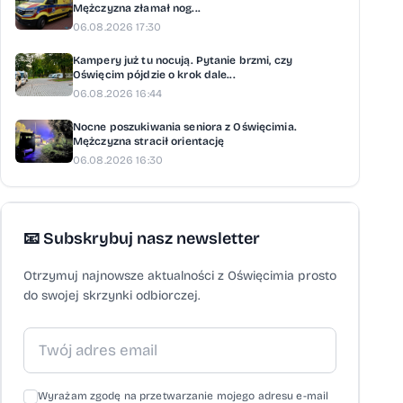
Mężczyzna złamał nog...
06.08.2026 17:30
Kampery już tu nocują. Pytanie brzmi, czy
Oświęcim pójdzie o krok dale...
06.08.2026 16:44
Nocne poszukiwania seniora z Oświęcimia.
Mężczyzna stracił orientację
06.08.2026 16:30
📧 Subskrybuj nasz newsletter
Otrzymuj najnowsze aktualności z Oświęcimia prosto
do swojej skrzynki odbiorczej.
Wyrażam zgodę na przetwarzanie mojego adresu e-mail