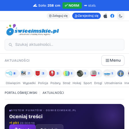
🌊
Soła:
258 cm
✅
NORM
➡️
stab.
Zaloguj się
Zarejestruj się
Menu
AKTUALNOŚCI
8
7
3
3
1
1
1
1
Oświęcim
Wypadki
Policja
Pożary
Straż
Hokej
Sport
Drogi
Utrudnienia
In
PORTAL OŚWIĘCIMSKI
|
AKTUALNOŚCI
SYSTEM PUNKTÓW · OSWIECIMSKIE.PL
Oceniaj treści
+1 pkt
za ocenę