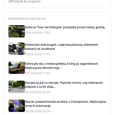
Przejdź do artykułu
NAJNOWSZE ARTYKUŁY
Kolarze ‘Tour de Pologne’ przejadą przez naszą gminę
06.08.2026 17:55
Połowinki wakacyjne, czyli bezpieczny półmetek
wakacji ze służbami
06.08.2026 17:30
Zderzyła się z motocyklistą, który ją wyprzedzał.
Mężczyzna złamał nog...
06.08.2026 17:30
Kampery już tu nocują. Pytanie brzmi, czy Oświęcim
pójdzie o krok dale...
06.08.2026 16:44
Nocne poszukiwania seniora z Oświęcimia. Mężczyzna
stracił orientację
06.08.2026 16:30