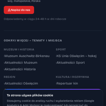
32-600
woj. małopolskie
,
Polska
Napisz do nas
Odpowiadamy w ciągu 24–48 h w dni robocze
ODKRYJ WIĘCEJ – TEMATY I MIEJSCA
MUZEUM I HISTORIA
SPORT
›
Muzeum Auschwitz-Birkenau
›
KS Unia Oświęcim – hokej
›
Aktualności: Muzeum
›
Aktualności: Sport
›
Aktualności: Historia
REGION
KULTURA I ROZRYWKA
›
Aktualności Oświęcim
›
Repertuar kin
›
Powiat oświęcimski
›
Aktualności: Kultura
Ta strona używa plików cookie
›
Utrudnienia drogowe
›
Events & Wydarzenia
Stosujemy cookie do analizy ruchu i wyświetlania reklam (Google
Analytics & Ads). Możesz je zaakceptować lub ograniczyć do