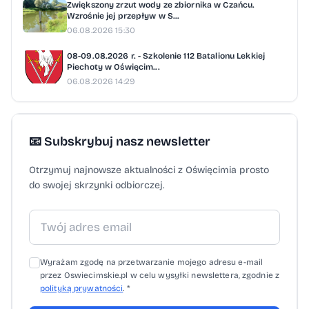
przyznano 191 nagród na łączną kwotę 4 185
Zwiększony zrzut wody ze zbiornika w Czańcu.
Wzrośnie jej przepływ w S...
000 zł. Zadanie
06.08.2026 15:30
współfinansowane/finansowane ze
08-09.08.2026 r. - Szkolenie 112 Batalionu Lekkiej
środków finansowych Województwa
Piechoty w Oświęcim...
06.08.2026 14:29
Małopolskiego w ramach konkursu pn.
"Małopolska Wieś 2026" Barbara Kuźma-
Suazo / fot. InfoBielany
📧 Subskrybuj nasz newsletter
Otrzymuj najnowsze aktualności z Oświęcimia prosto
do swojej skrzynki odbiorczej.
Wyrażam zgodę na przetwarzanie mojego adresu e-mail
przez Oswiecimskie.pl w celu wysyłki newslettera, zgodnie z
polityką prywatności
. *