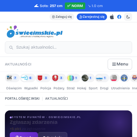
🌊
Soła:
257 cm
✅
NORM
↘️
1.0 cm
Zaloguj się
Zarejestruj się
Menu
AKTUALNOŚCI
7
6
3
3
1
1
1
Oświęcim
Wypadki
Policja
Pożary
Straż
Hokej
Sport
Drogi
Utrudnienia
In
PORTAL OŚWIĘCIMSKI
|
AKTUALNOŚCI
SYSTEM PUNKTÓW · OSWIECIMSKIE.PL
Oceniaj treści
+1 pkt
za ocenę