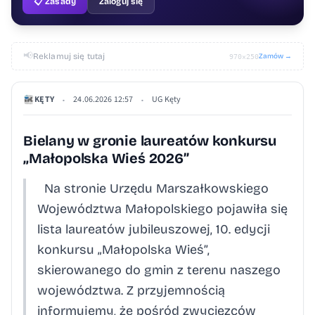
📋 Zasady
Zaloguj się
📢
Reklamuj się tutaj
Zamów →
970×250
KĘTY
24.06.2026 12:57
UG Kęty
•
•
Bielany w gronie laureatów konkursu
„Małopolska Wieś 2026”
Na stronie Urzędu Marszałkowskiego
Województwa Małopolskiego pojawiła się
lista laureatów jubileuszowej, 10. edycji
konkursu „Małopolska Wieś”,
skierowanego do gmin z terenu naszego
województwa. Z przyjemnością
informujemy, że pośród zwycięzców