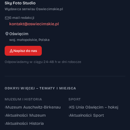
Sky Foto Studio
Wydawca serwisu Oswiecimskie.pl
E-mail redakcji
kontakt@oswiecimskie.pl
Oświęcim
32-600
woj. małopolskie
,
Polska
Napisz do nas
Odpowiadamy w ciągu 24–48 h w dni robocze
ODKRYJ WIĘCEJ – TEMATY I MIEJSCA
MUZEUM I HISTORIA
SPORT
›
Muzeum Auschwitz-Birkenau
›
KS Unia Oświęcim – hokej
›
Aktualności: Muzeum
›
Aktualności: Sport
›
Aktualności: Historia