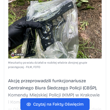
Mieszkańcy powiatu działali w rozbitej właśnie zbrojnej grupie
przestępczej - FILM, FOTO
Akcję przeprowadzili funkcjonariusze
Centralnego Biura Śledczego Policji (CBŚP),
Komendy Miejskiej Policji (KMP) w Krakowie
i Komendy Powiatowej Policji (KPP)
Czytaj na Fakty Oświęcim
w Oświęcimiu. Zatrzymali osiem osób, a dwie