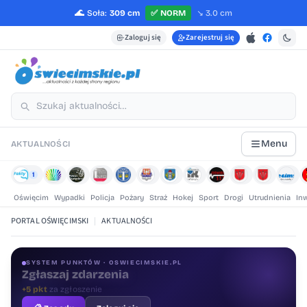
🌊
Soła:
309 cm
✅
NORM
↘️
3.0 cm
Zaloguj się
Zarejestruj się
Menu
AKTUALNOŚCI
1
Oświęcim
Wypadki
Policja
Pożary
Straż
Hokej
Sport
Drogi
Utrudnienia
In
PORTAL OŚWIĘCIMSKI
|
AKTUALNOŚCI
SYSTEM PUNKTÓW · OSWIECIMSKIE.PL
Oceniaj treści
+1 pkt
za ocenę