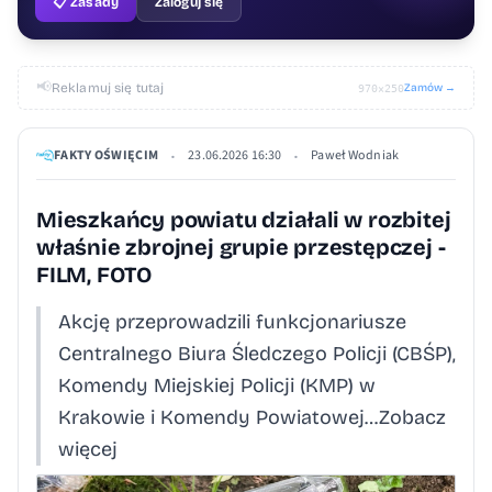
📋 Zasady
Zaloguj się
📢
Reklamuj się tutaj
Zamów →
970×250
FAKTY OŚWIĘCIM
23.06.2026 16:30
Paweł Wodniak
•
•
Mieszkańcy powiatu działali w rozbitej
właśnie zbrojnej grupie przestępczej -
FILM, FOTO
Akcję przeprowadzili funkcjonariusze
Centralnego Biura Śledczego Policji (CBŚP),
Komendy Miejskiej Policji (KMP) w
Krakowie i Komendy Powiatowej…Zobacz
więcej