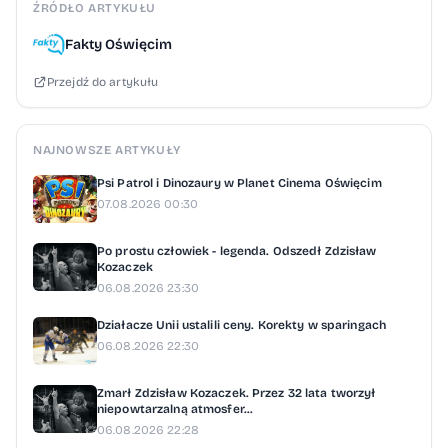
chemiczne i specjalistyczny sprzęt
ŹRÓDŁO ARTYKUŁU
wykorzystywany do produkcji amfetaminy”
Fakty Oświęcim
- czytamy w komunikacie CBŚP. Wobec
Przejdź do artykułu
wszystkich podejrzanych sąd zastosował
areszt tymczasowy. Śledczy zaznaczają, że
sprawa ma charakter rozwojowy.
NAJNOWSZE ARTYKUŁY
Psi Patrol i Dinozaury w Planet Cinema Oświęcim
07.08.2026 00:30
Po prostu człowiek - legenda. Odszedł Zdzisław
Kozaczek
06.08.2026 23:30
Działacze Unii ustalili ceny. Korekty w sparingach
06.08.2026 22:30
Zmarł Zdzisław Kozaczek. Przez 32 lata tworzył
niepowtarzalną atmosfer...
06.08.2026 22:28