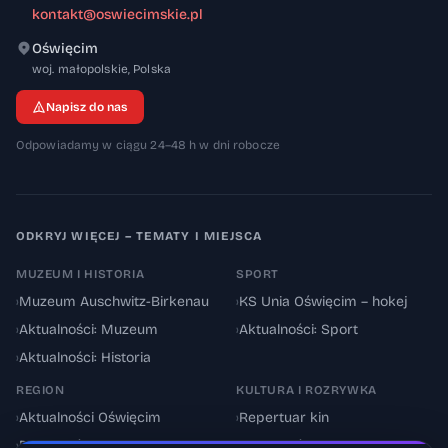
kontakt@oswiecimskie.pl
Oświęcim
32-600
woj. małopolskie
,
Polska
Napisz do nas
Odpowiadamy w ciągu 24–48 h w dni robocze
ODKRYJ WIĘCEJ – TEMATY I MIEJSCA
MUZEUM I HISTORIA
SPORT
›
Muzeum Auschwitz-Birkenau
›
KS Unia Oświęcim – hokej
›
Aktualności: Muzeum
›
Aktualności: Sport
›
Aktualności: Historia
REGION
KULTURA I ROZRYWKA
›
Aktualności Oświęcim
›
Repertuar kin
›
Powiat oświęcimski
›
Aktualności: Kultura