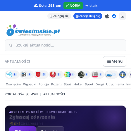
🌊
Soła:
258 cm
✅
NORM
➡️
stab.
Zaloguj się
Zarejestruj się
Menu
AKTUALNOŚCI
8
7
3
3
1
1
1
1
Oświęcim
Wypadki
Policja
Pożary
Straż
Hokej
Sport
Drogi
Utrudnienia
In
PORTAL OŚWIĘCIMSKI
|
AKTUALNOŚCI
SYSTEM PUNKTÓW · OSWIECIMSKIE.PL
Oceniaj treści
+1 pkt
za ocenę