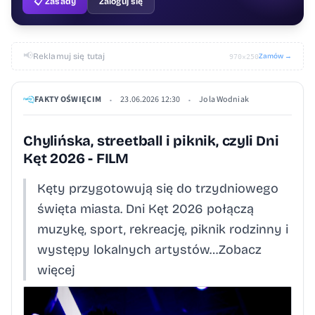
📋 Zasady
Zaloguj się
📢
Reklamuj się tutaj
Zamów →
970×250
FAKTY OŚWIĘCIM
23.06.2026 12:30
Jola Wodniak
•
•
Chylińska, streetball i piknik, czyli Dni
Kęt 2026 - FILM
Kęty przygotowują się do trzydniowego
święta miasta. Dni Kęt 2026 połączą
muzykę, sport, rekreację, piknik rodzinny i
występy lokalnych artystów…Zobacz
więcej