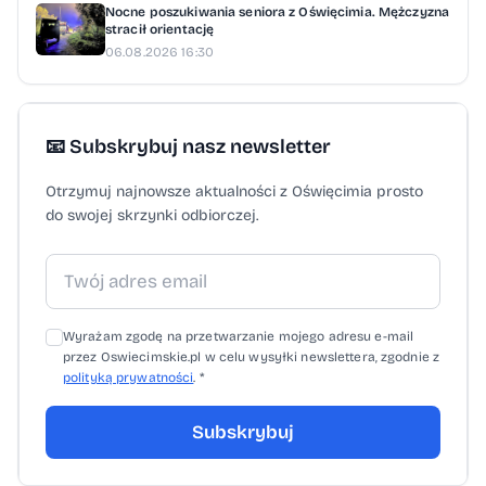
zaproszą uczestników na kino plenerowe.
Nocne poszukiwania seniora z Oświęcimia. Mężczyzna
Publiczność zobaczy film „O psie, który
stracił orientację
06.08.2026 16:30
jeździł koleją”. Zakończenie imprezy
zaplanowano na godz. 20. Przez cały czas
trwania Dni Kęt uczestnicy będą mogli
📧 Subskrybuj nasz newsletter
korzystać z dodatkowych atrakcji.
Organizatorzy przygotowali animacje dla
Otrzymuj najnowsze aktualności z Oświęcimia prosto
do swojej skrzynki odbiorczej.
dzieci, pokazy, malowanie buziek, strefę
dmuchańców oraz strefę gastronomiczną.
Organizatorzy zastrzegają, że godziny
koncertów i pokazów mogą ulec zmianie.
Wyrażam zgodę na przetwarzanie mojego adresu e-mail
godz. 16 - otwarcie bram strefa
przez Oswiecimskie.pl w celu wysyłki newslettera, zgodnie z
gastronomiczna i muzyka z głośników godz.
polityką prywatności
. *
22 do 24 - dyskoteka z Radiem Bielsko godz.
Subskrybuj
11 - Magic Streetball Kęty 2026, ul.
Sobieskiego, korty godz. 16 - Spoko Loko