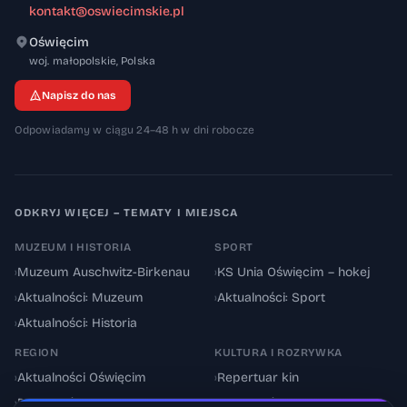
kontakt@oswiecimskie.pl
Oświęcim
32-600
woj. małopolskie
,
Polska
Napisz do nas
Odpowiadamy w ciągu 24–48 h w dni robocze
ODKRYJ WIĘCEJ – TEMATY I MIEJSCA
MUZEUM I HISTORIA
SPORT
›
Muzeum Auschwitz-Birkenau
›
KS Unia Oświęcim – hokej
›
Aktualności: Muzeum
›
Aktualności: Sport
›
Aktualności: Historia
REGION
KULTURA I ROZRYWKA
›
Aktualności Oświęcim
›
Repertuar kin
›
Powiat oświęcimski
›
Aktualności: Kultura