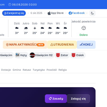
 cm
🕐 06.08.2026 02:00
•
6 sie 2026
•
App Store
•
Facebook
•
Zarejestruj się
Jakość powietrza
Dziś
Jutro
Sob
Nd
Pon
Wt
Śr
🙂
☁️
🌧️
☀️
☁️
☁️
☁️
☁️
31°
21°
25°
24°
29°
29°
29°
ałe
Dobra
MAPA AKTYWNOŚCI
UTRUDNIENIA
🏒
HOKEJ
BETA
Oświęcim
Kęty
Oświęcim 112
Zator
Osiek
Dotacje
Gmina
Ratusz
Turystyka
Powódź
Religia
📋 Zasady
Zaloguj się