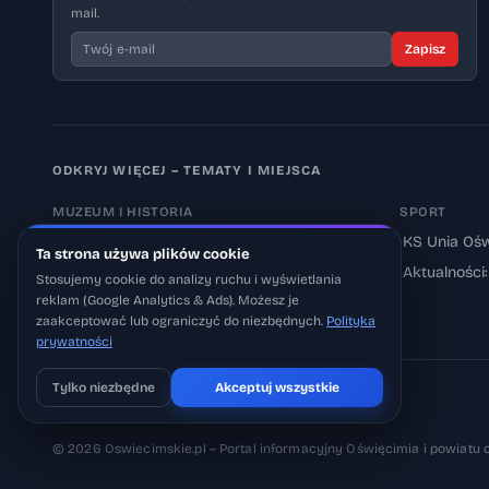
mail.
Zapisz
ODKRYJ WIĘCEJ – TEMATY I MIEJSCA
MUZEUM I HISTORIA
SPORT
›
Muzeum Auschwitz-Birkenau
›
KS Unia Ośw
Ta strona używa plików cookie
›
Aktualności: Muzeum
›
Aktualności
Stosujemy cookie do analizy ruchu i wyświetlania
reklam (Google Analytics & Ads). Możesz je
›
Aktualności: Historia
zaakceptować lub ograniczyć do niezbędnych.
Polityka
prywatności
Tylko niezbędne
Akceptuj wszystkie
Pobierz na iOS
Może później
© 2026 Oswiecimskie.pl – Portal informacyjny Oświęcimia i powiatu 