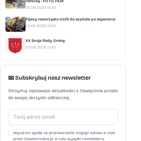
rolniczy - FOTO, FILM
05.08.2026 15:30
Pijany rowerzysta trafił do szpitala po wywrotce
05.08.2026 14:30
XX Sesja Rady Gminy
05.08.2026 13:43
📧 Subskrybuj nasz newsletter
Otrzymuj najnowsze aktualności z Oświęcimia prosto
do swojej skrzynki odbiorczej.
Wyrażam zgodę na przetwarzanie mojego adresu e-mail
przez Oswiecimskie.pl w celu wysyłki newslettera,