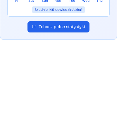
Fri
Sat
Sun
Mon
Tue
Wed
Thu
Średnio 149 odwiedzin/dzień
📈
Zobacz pełne statystyki