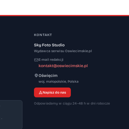
KONTAKT
Sky Foto Studio
Wydawca serwisu Oswiecimskie.pl
E-mail redakcji
kontakt@oswiecimskie.pl
Oświęcim
32-600
woj. małopolskie
,
Polska
Napisz do nas
Odpowiadamy w ciągu 24–48 h w dni robocze
9
 ·