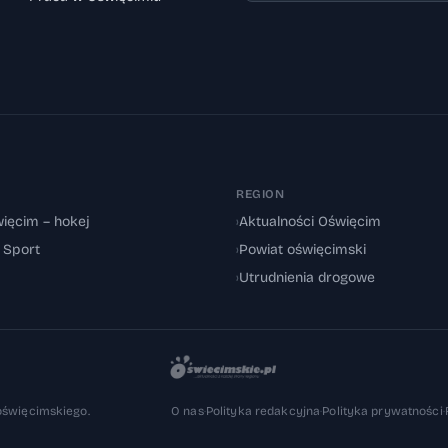
REGION
ięcim – hokej
›
Aktualności Oświęcim
: Sport
›
Powiat oświęcimski
›
Utrudnienia drogowe
oświęcimskiego.
O nas
·
Polityka redakcyjna
·
Polityka prywatności
·