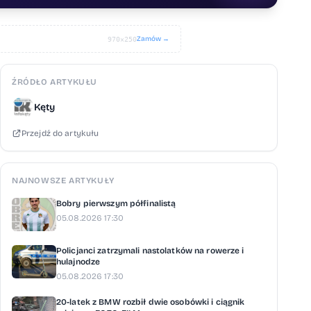
Zamów →
970×250
ŹRÓDŁO ARTYKUŁU
Kęty
Przejdź do artykułu
NAJNOWSZE ARTYKUŁY
Bobry pierwszym półfinalistą
05.08.2026 17:30
Policjanci zatrzymali nastolatków na rowerze i
hulajnodze
05.08.2026 17:30
20-latek z BMW rozbił dwie osobówki i ciągnik