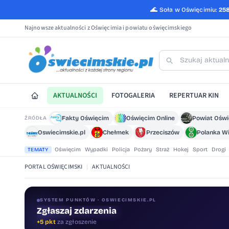
🌊
Soła w Oświęcimiu:
25
Najnowsze aktualności z Oświęcimia i powiatu oświęcimskiego
AKTUALNOŚCI
FOTOGALERIA
REPERTUAR KIN
Fakty Oświęcim
Oświęcim Online
Powiat Ośw
ŹRÓDŁA
Oswiecimskie.pl
Chełmek
Przeciszów
Polanka Wi
Oświęcim
Wypadki
Policja
Pożary
Straż
Hokej
Sport
Drogi
TEMATY
PORTAL OŚWIĘCIMSKI
|
AKTUALNOŚCI
SYSTEM PUNKTÓW · OSWIECIMSKIE.PL
Zgłaszaj zdarzenia
+5 pkt
za zgłoszenie