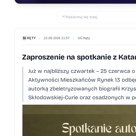
📢
Reklamuj się tutaj
KĘTY
23.06.2026 11:57
UG Kęty
•
•
Zaproszenie na spotkanie z Kat
Już w najbliższy czwartek – 25 czerwca 
Aktywności Mieszkańców Rynek 13 odbędz
autorką zbeletryzowanych biografii Krzys
Skłodowskiej-Curie oraz osadzonych w pow