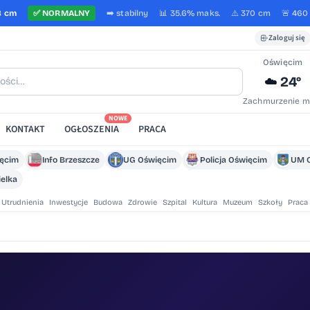
8 cm
✅
NORMALNY
➡️
stabilny
📊 35.6%
maks.
⚠️ 370 cm
🚨 460
Zaloguj się
Oświęcim
24°
☁️
Zachmurzenie m
NOWE
KONTAKT
OGŁOSZENIA
PRACA
ięcim
Info Brzeszcze
UG Oświęcim
Policja Oświęcim
UM 
elka
Utrudnienia
Inwestycje
Budowa
Zdrowie
Szpital
Kultura
Muzeum
Szkoły
Praca