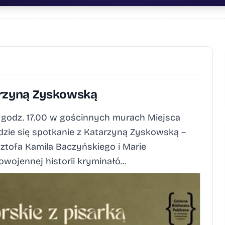
arzyną Zyskowską
o godz. 17.00 w gościnnych murach Miejsca
ie się spotkanie z Katarzyną Zyskowską –
ztofa Kamila Baczyńskiego i Marie
ojennej historii kryminałó...