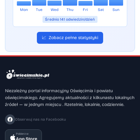
Mon
Tue
Wed
Thu
Fri
Sat
Sun
Średnio 141 odwiedzin/dzień
📈
Zobacz pełne statystyki
Niezależny portal informacyjny Oświęcimia i powiatu
oświęcimskiego. Agregujemy aktualności z kilkunastu lokalnych
źródeł — w jednym miejscu . Rzetelnie, lokalnie, codziennie.
Obserwuj nas na Facebooku
Pobierz w
App Store