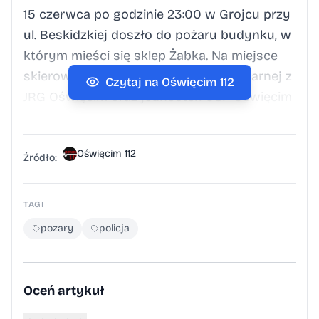
15 czerwca po godzinie 23:00 w Grojcu przy
ul. Beskidzkiej doszło do pożaru budynku, w
którym mieści się sklep Żabka. Na miejsce
skierowano liczne zastępy straży pożarnej z
Czytaj na Oświęcim 112
JRG Oświęcim oraz jednostek OSP Oświęcim
i OSP Brzezinka. Ogień objął lokal handlowy,
powodując znaczne zniszczenia. Jak wynika
Oświęcim 112
z informacji przekazanych naszej redakcji
Źródło:
przez Prokuraturę Okręgową w Krakowie,
śledztwo wykazało, że pożar był wynikiem
TAGI
celowego podpalenia. Policjanci zatrzymali
pozary
policja
do sprawy mieszkanke powiatu
oświęcimskiego. 20 czerwca Prokuratura
Rejonowa w Oświęcimiu przedstawiła
Oceń artykuł
kobiecie zarzut, że 15 czerwca 2026 roku w