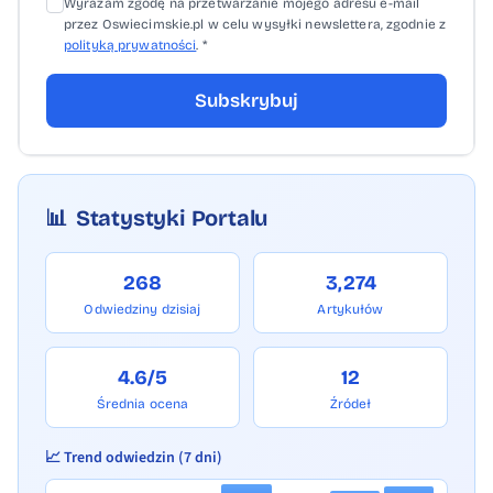
Wyrażam zgodę na przetwarzanie mojego adresu e-mail
przez Oswiecimskie.pl w celu wysyłki newslettera, zgodnie z
polityką prywatności
. *
Subskrybuj
📊
Statystyki Portalu
268
3,274
Odwiedziny dzisiaj
Artykułów
4.6/5
12
Średnia ocena
Źródeł
📈 Trend odwiedzin (7 dni)