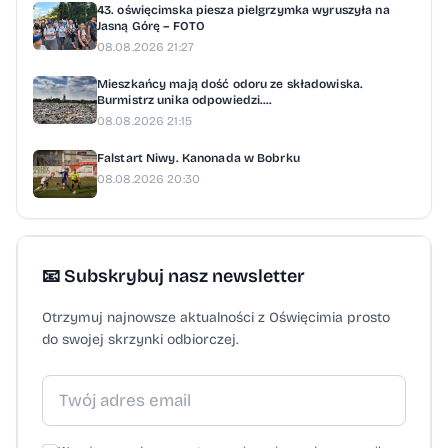
43. oświęcimska piesza pielgrzymka wyruszyła na
Jasną Górę – FOTO
08.08.2026 21:27
Mieszkańcy mają dość odoru ze składowiska.
Burmistrz unika odpowiedzi....
08.08.2026 21:15
Falstart Niwy. Kanonada w Bobrku
08.08.2026 20:30
📧 Subskrybuj nasz newsletter
Otrzymuj najnowsze aktualności z Oświęcimia prosto
do swojej skrzynki odbiorczej.