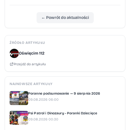
się z pokrzywdzonymi i świadkami. Sprawa
jest nadal prowadzona przez Prokuraturę
← Powrót do aktualności
Rejonową w Oświęcimiu. The post
Podejrzana o podpalenie sklepu Żabka w
Grojcu z zarzutami. Prokuratura ujawnia
ŹRÓDŁO ARTYKUŁU
szczegóły appeared first on Oświęcim112.pl.
Oświęcim 112
Przejdź do artykułu
NAJNOWSZE ARTYKUŁY
Poranne podsumowanie — 9 sierpnia 2026
09.08.2026 06:00
Psi Patrol i Dinozaury - Poranki Dziecięce
09.08.2026 00:30