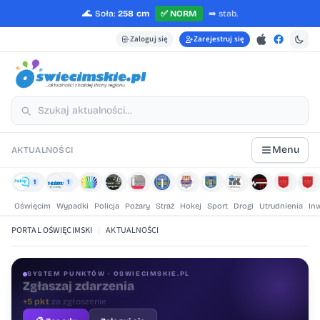
🌊
Soła:
258 cm
✅
NORM
➡️
stab.
Zaloguj się
Zarejestruj się
Menu
AKTUALNOŚCI
1
1
Oświęcim
Wypadki
Policja
Pożary
Straż
Hokej
Sport
Drogi
Utrudnienia
In
PORTAL OŚWIĘCIMSKI
|
AKTUALNOŚCI
SYSTEM PUNKTÓW · OSWIECIMSKIE.PL
Oceniaj treści
+1 pkt
za ocenę