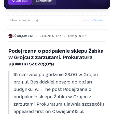
📋 Zasady
Zaloguj się
📢
Reklamuj się tutaj
Zamów →
970×250
OŚWIĘCIM 112
23.06.2026 11:44
Oświęcim 112
•
•
Podejrzana o podpalenie sklepu Żabka
w Grojcu z zarzutami. Prokuratura
ujawnia szczegóły
15 czerwca po godzinie 23:00 w Grojcu
przy ul. Beskidzkiej doszło do pożaru
budynku, w… The post Podejrzana o
podpalenie sklepu Żabka w Grojcu z
zarzutami. Prokuratura ujawnia szczegóły
appeared first on Oświęcim112.pl.