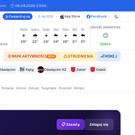
 cm
🕐 06.08.2026 03:00
•
6 sie 2026
•
App Store
•
Facebook
•
Zarejestruj się
Jakość powietrza
Dziś
Jutro
Sob
Nd
Pon
Wt
Śr
🙂
☀️
🌧️
☀️
☁️
☀️
☁️
☁️
29°
22°
24°
24°
28°
21°
21°
duże
Dobra
MAPA AKTYWNOŚCI
UTRUDNIENIA
🏒
HOKEJ
BETA
Oświęcim
Kęty
Oświęcim 112
Zator
Osiek
Dotacje
Gmina
Ratusz
Turystyka
Powódź
Religia
📋 Zasady
Zaloguj się