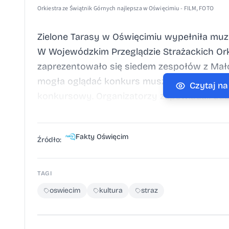
Orkiestra ze Świątnik Górnych najlepsza w Oświęcimiu - FILM, FOTO
Zielone Tarasy w Oświęcimiu wypełniła muzy
W Wojewódzkim Przeglądzie Strażackich Ork
zaprezentowało się siedem zespołów z Mał
mogła oglądać konkurs musztry paradnej, o
Czytaj n
konkursowy. Organizatorzy zapowiadali ud
oraz czek na 10 tysięcy złotych zdobyła or
miejsce zajęła orkiestra OSP Żurowa. Na na
Fakty Oświęcim
Dominikowice z powiatu gorlickiego. Muzyc
Źródło:
musztry paradnej, a publiczność mogła zobac
Ochotniczych Strażach Pożarnych pielęgnu
TAGI
w lewym rogu
oswiecim
kultura
straz