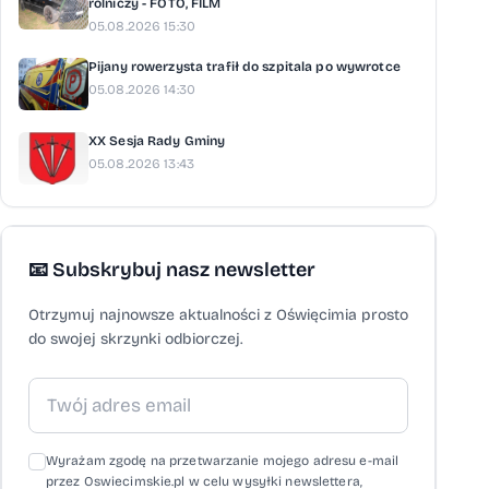
rolniczy - FOTO, FILM
05.08.2026 15:30
Pijany rowerzysta trafił do szpitala po wywrotce
05.08.2026 14:30
XX Sesja Rady Gminy
05.08.2026 13:43
📧 Subskrybuj nasz newsletter
Otrzymuj najnowsze aktualności z Oświęcimia prosto
do swojej skrzynki odbiorczej.
Wyrażam zgodę na przetwarzanie mojego adresu e-mail
przez Oswiecimskie.pl w celu wysyłki newslettera,