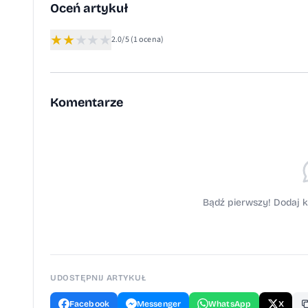
Oceń artykuł
★
★
★
★
★
2.0/5
(1 ocena)
Komentarze
Bądź pierwszy! Dodaj k
UDOSTĘPNIJ ARTYKUŁ
Facebook
Messenger
WhatsApp
X