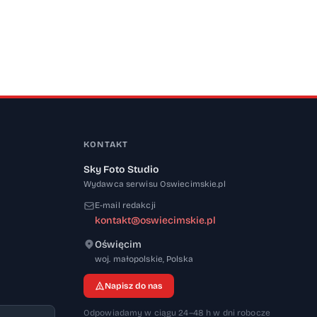
KONTAKT
Sky Foto Studio
Wydawca serwisu Oswiecimskie.pl
E-mail redakcji
kontakt@oswiecimskie.pl
Oświęcim
32-600
woj. małopolskie
,
Polska
Napisz do nas
Odpowiadamy w ciągu 24–48 h w dni robocze