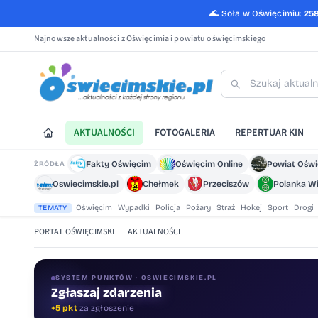
🌊
Soła w Oświęcimiu:
25
Najnowsze aktualności z Oświęcimia i powiatu oświęcimskiego
AKTUALNOŚCI
FOTOGALERIA
REPERTUAR KIN
Fakty Oświęcim
Oświęcim Online
Powiat Ośw
ŹRÓDŁA
Oswiecimskie.pl
Chełmek
Przeciszów
Polanka Wi
Oświęcim
Wypadki
Policja
Pożary
Straż
Hokej
Sport
Drogi
TEMATY
PORTAL OŚWIĘCIMSKI
|
AKTUALNOŚCI
SYSTEM PUNKTÓW · OSWIECIMSKIE.PL
Zgłaszaj zdarzenia
Oceniaj treści
+5 pkt
za zgłoszenie
+1 pkt
za ocenę