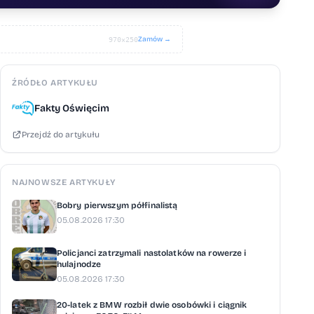
Zamów →
970×250
ŹRÓDŁO ARTYKUŁU
Fakty Oświęcim
Przejdź do artykułu
NAJNOWSZE ARTYKUŁY
Bobry pierwszym półfinalistą
05.08.2026 17:30
Policjanci zatrzymali nastolatków na rowerze i
hulajnodze
05.08.2026 17:30
20-latek z BMW rozbił dwie osobówki i ciągnik