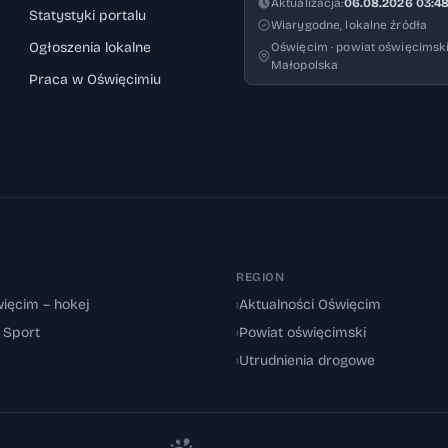
Aktualizacja:
06.08.2026 03:4
Statystyki portalu
Wiarygodne, lokalne źródła
Ogłoszenia lokalne
Oświęcim · powiat oświęcimski
Małopolska
Praca w Oświęcimiu
REGION
ięcim – hokej
›
Aktualności Oświęcim
: Sport
›
Powiat oświęcimski
›
Utrudnienia drogowe