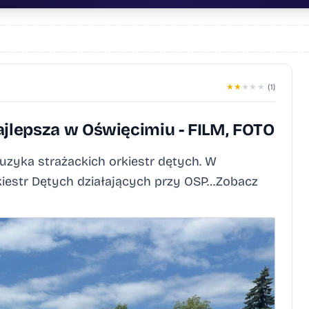
★
★
★
★
★
(1)
ajlepsza w Oświęcimiu - FILM, FOTO
uzyka strażackich orkiestr dętych. W
kiestr Dętych działających przy OSP…Zobacz