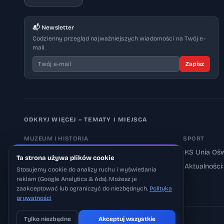
📬 Newsletter
Codzienny przegląd najważniejszych wiadomości na Twój e-
mail.
Zapisz
ODKRYJ WIĘCEJ – TEMATY I MIEJSCA
MUZEUM I HISTORIA
SPORT
›
Muzeum Auschwitz-Birkenau
›
KS Unia Ośw
Ta strona używa plików cookie
›
Aktualności: Muzeum
›
Aktualności
Stosujemy cookie do analizy ruchu i wyświetlania
reklam (Google Analytics & Ads). Możesz je
›
Aktualności: Historia
zaakceptować lub ograniczyć do niezbędnych.
Polityka
prywatności
Tylko niezbędne
Akceptuj wszystkie