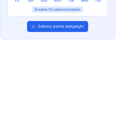
Fri
Sat
Sun
Mon
Tue
Wed
Thu
Średnio 151 odwiedzin/dzień
📈
Zobacz pełne statystyki