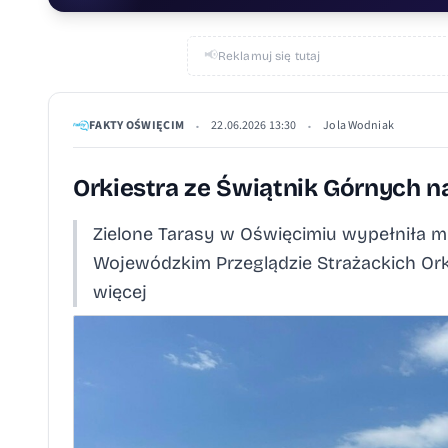
📢
Reklamuj się tutaj
FAKTY OŚWIĘCIM
22.06.2026 13:30
Jola Wodniak
•
•
Orkiestra ze Świątnik Górnych n
Zielone Tarasy w Oświęcimiu wypełniła m
Wojewódzkim Przeglądzie Strażackich Or
więcej