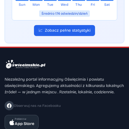
Sun
Mon
Tue
Wed
Thu
Fri
Sat
Średnio 174 odwiedzin/dzień
📈
Zobacz pełne statystyki
Niezależny portal informacyjny Oświęcimia i powiatu
oświęcimskiego. Agregujemy aktualności z kilkunastu lokalnych
źródeł — w jednym miejscu . Rzetelnie, lokalnie, codziennie.
Obserwuj nas na Facebooku
Pobierz w
App Store