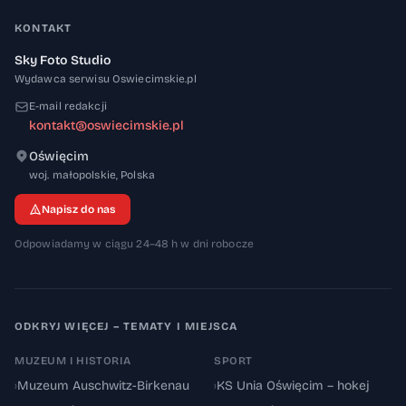
KONTAKT
Sky Foto Studio
Wydawca serwisu Oswiecimskie.pl
E-mail redakcji
kontakt@oswiecimskie.pl
Oświęcim
32-600
woj. małopolskie
,
Polska
Napisz do nas
Odpowiadamy w ciągu 24–48 h w dni robocze
ODKRYJ WIĘCEJ – TEMATY I MIEJSCA
MUZEUM I HISTORIA
SPORT
›
Muzeum Auschwitz-Birkenau
›
KS Unia Oświęcim – hokej