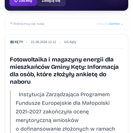
📋 Zasady
Zaloguj się
📢
Reklamuj się tutaj
Zamów →
970×250
KĘTY
22.06.2026 12:12
UG Kęty
•
•
Fotowoltaika i magazyny energii dla
mieszkańców Gminy Kęty: Informacja
dla osób, które złożyły ankietę do
naboru
Instytucja Zarządzająca Programem
Fundusze Europejskie dla Małopolski
2021–2027 zakończyła ocenę
merytoryczną wniosków
o dofinansowanie złożonych w ramach