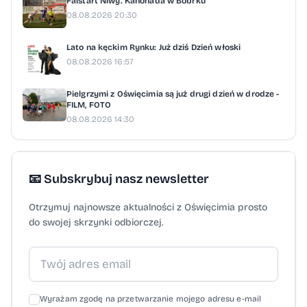
Falstart Niwy. Kanonada w Bobrku
08.08.2026 20:30
Lato na kęckim Rynku: Już dziś Dzień włoski
08.08.2026 16:57
Pielgrzymi z Oświęcimia są już drugi dzień w drodze -
FILM, FOTO
08.08.2026 14:30
📧 Subskrybuj nasz newsletter
Otrzymuj najnowsze aktualności z Oświęcimia prosto
do swojej skrzynki odbiorczej.
Wyrażam zgodę na przetwarzanie mojego adresu e-mail