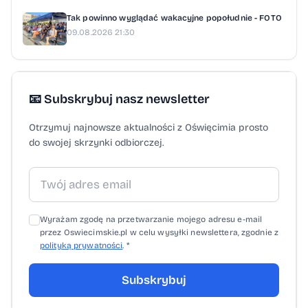
Publiczny Zakład Opieki Zdrowotnej
Tak powinno wyglądać wakacyjne popołudnie - FOTO
09.08.2026 21:30
Ministerstwa Spraw Wewnętrznych
i Administracji w Krakowie. Organizatorzy
podkreślają, że akcja ma przełożyć wiedzę
na konkretne umiejętności. Chodzi o to, aby
📧 Subskrybuj nasz newsletter
świadek zdarzenia potrafił ocenić sytuację,
Otrzymuj najnowsze aktualności z Oświęcimia prosto
wezwać pomoc i rozpocząć działania, zanim
do swojej skrzynki odbiorczej.
na miejsce dotrą ratownicy. „Poprzez
Program OLiOC budujemy realną odporność
społeczeństwa. Akademia OLiOC przekłada
teoretyczną wiedzę na praktyczne
Wyrażam zgodę na przetwarzanie mojego adresu e-mail
umiejętności. Jej nadrzędnym celem jest
przez Oswiecimskie.pl w celu wysyłki newslettera, zgodnie z
polityką prywatności
. *
przygotowanie każdego obywatela do
skutecznego reagowania w sytuacjach
Subskrybuj
kryzysowych” - mówi wojewoda małopolski