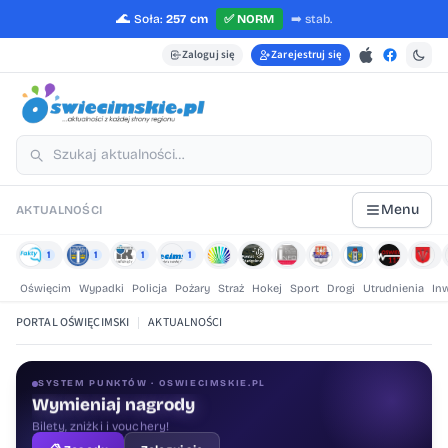
🌊
Soła:
257 cm
✅
NORM
➡️
stab.
Zaloguj się
Zarejestruj się
Menu
AKTUALNOŚCI
1
1
1
1
Oświęcim
Wypadki
Policja
Pożary
Straż
Hokej
Sport
Drogi
Utrudnienia
In
PORTAL OŚWIĘCIMSKI
|
AKTUALNOŚCI
SYSTEM PUNKTÓW · OSWIECIMSKIE.PL
Wymieniaj nagrody
Bilety, zniżki i vouchery!