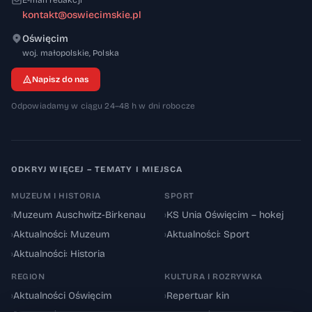
E-mail redakcji
kontakt@oswiecimskie.pl
Oświęcim
32-600
woj. małopolskie
,
Polska
Napisz do nas
Odpowiadamy w ciągu 24–48 h w dni robocze
ODKRYJ WIĘCEJ – TEMATY I MIEJSCA
MUZEUM I HISTORIA
SPORT
›
Muzeum Auschwitz-Birkenau
›
KS Unia Oświęcim – hokej
›
Aktualności: Muzeum
›
Aktualności: Sport
›
Aktualności: Historia
REGION
KULTURA I ROZRYWKA
›
Aktualności Oświęcim
›
Repertuar kin