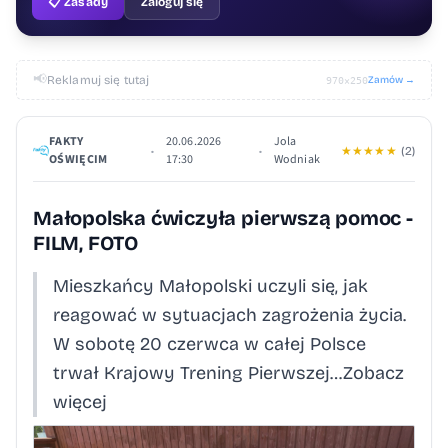
📋 Zasady
Zaloguj się
📢
Reklamuj się tutaj
Zamów →
970×250
FAKTY
20.06.2026
Jola
•
•
★
★
★
★
★
(2)
OŚWIĘCIM
17:30
Wodniak
Małopolska ćwiczyła pierwszą pomoc -
FILM, FOTO
Mieszkańcy Małopolski uczyli się, jak
reagować w sytuacjach zagrożenia życia.
W sobotę 20 czerwca w całej Polsce
trwał Krajowy Trening Pierwszej…Zobacz
więcej