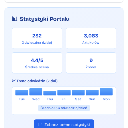
Krzysztof Jan Klęczar. Krajowy Trening
Pierwszej Pomocy stanowi część Akademii
📊
Statystyki Portalu
Ochrony Ludności i Obrony Cywilnej,
programu edukacji powszechnej
232
3,083
realizowanego przez MSWiA w ramach
Odwiedziny dzisiaj
Artykułów
wdrażania nowych rozwiązań dotyczących
ochrony ludności i obrony cywilnej.
4.4/5
9
Fot. Małopolski Urząd Wojewódzki
Średnia ocena
Źródeł
w Krakowie
📈 Trend odwiedzin (7 dni)
Tue
Wed
Thu
Fri
Sat
Sun
Mon
Średnio 156 odwiedzin/dzień
📈
Zobacz pełne statystyki