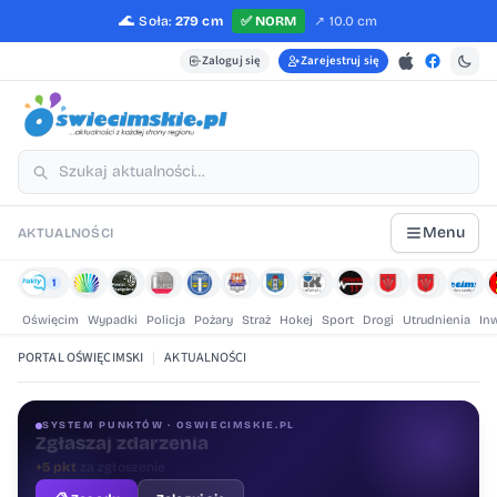
🌊
Soła:
279 cm
✅
NORM
↗️
10.0 cm
Zaloguj się
Zarejestruj się
Menu
AKTUALNOŚCI
1
Oświęcim
Wypadki
Policja
Pożary
Straż
Hokej
Sport
Drogi
Utrudnienia
In
PORTAL OŚWIĘCIMSKI
|
AKTUALNOŚCI
SYSTEM PUNKTÓW · OSWIECIMSKIE.PL
Oceniaj treści
+1 pkt
za ocenę