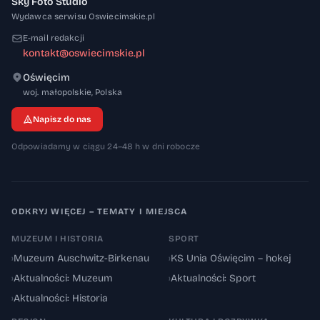
Sky Foto Studio
Wydawca serwisu Oswiecimskie.pl
E-mail redakcji
kontakt@oswiecimskie.pl
Oświęcim
32-600
woj. małopolskie
,
Polska
Napisz do nas
Odpowiadamy w ciągu 24–48 h w dni robocze
ODKRYJ WIĘCEJ – TEMATY I MIEJSCA
MUZEUM I HISTORIA
SPORT
›
Muzeum Auschwitz-Birkenau
›
KS Unia Oświęcim – hokej
›
Aktualności: Muzeum
›
Aktualności: Sport
›
Aktualności: Historia