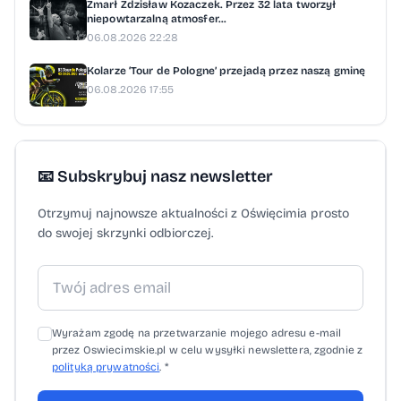
Zmarł Zdzisław Kozaczek. Przez 32 lata tworzył
niepowtarzalną atmosfer...
06.08.2026 22:28
Kolarze ‘Tour de Pologne’ przejadą przez naszą gminę
06.08.2026 17:55
📧 Subskrybuj nasz newsletter
Otrzymuj najnowsze aktualności z Oświęcimia prosto
do swojej skrzynki odbiorczej.
Wyrażam zgodę na przetwarzanie mojego adresu e-mail
przez Oswiecimskie.pl w celu wysyłki newslettera, zgodnie z
polityką prywatności
. *