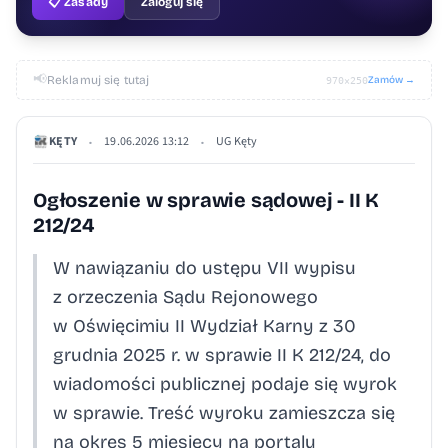
📋 Zasady
Zaloguj się
📢
Reklamuj się tutaj
Zamów →
970×250
KĘTY
19.06.2026 13:12
UG Kęty
•
•
Ogłoszenie w sprawie sądowej - II K
212/24
W nawiązaniu do ustępu VII wypisu
z orzeczenia Sądu Rejonowego
w Oświęcimiu II Wydział Karny z 30
grudnia 2025 r. w sprawie II K 212/24, do
wiadomości publicznej podaje się wyrok
w sprawie. Treść wyroku zamieszcza się
na okres 5 miesięcy na portalu