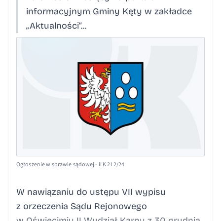
informacyjnym Gminy Kęty w zakładce
„Aktualności”...
Ogłoszenie w sprawie sądowej - II K 212/24
W nawiązaniu do ustępu VII wypisu
z orzeczenia Sądu Rejonowego
w Oświęcimiu II Wydział Karny z 30 grudnia