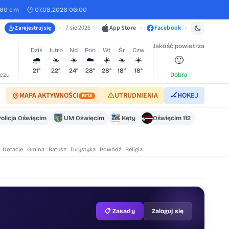
460 cm
🕐 07.08.2026 06:00
•
7 sie 2026
•
App Store
•
Facebook
•
Zarejestruj się
Jakość powietrza
Dziś
Jutro
Nd
Pon
Wt
Śr
Czw
🙂
🌧️
☀️
☀️
☁️
☀️
☀️
☀️
21°
22°
24°
28°
28°
18°
18°
czu
Dobra
MAPA AKTYWNOŚCI
UTRUDNIENIA
🏒
HOKEJ
BETA
Policja Oświęcim
UM Oświęcim
Kęty
Oświęcim 112
Dotacje
Gmina
Ratusz
Turystyka
Powódź
Religia
📋 Zasady
Zaloguj się