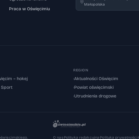
Małopolska
Praca w Oświęcimiu
REGION
ięcim – hokej
›
Aktualności Oświęcim
: Sport
›
Powiat oświęcimski
›
Utrudnienia drogowe
oświęcimskiego.
O nas
·
Polityka redakcyjna
·
Polityka prywatności
·