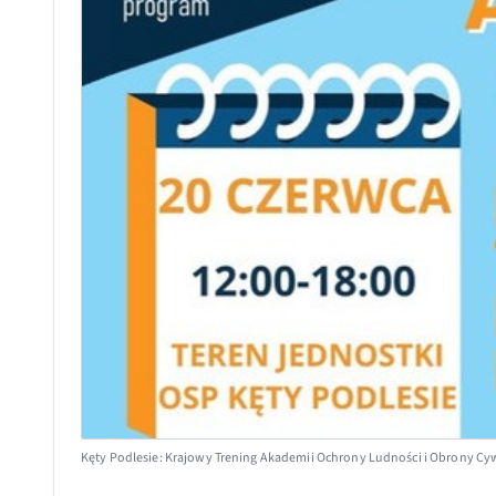
Kęty Podlesie: Krajowy Trening Akademii Ochrony Ludności i Obrony Cy