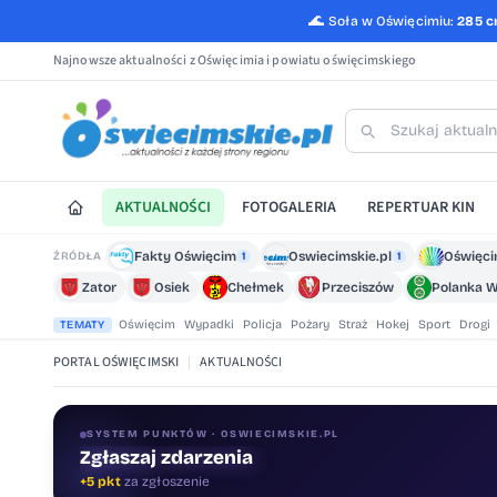
🌊
Soła w Oświęcimiu:
285 
Najnowsze aktualności z Oświęcimia i powiatu oświęcimskiego
AKTUALNOŚCI
FOTOGALERIA
REPERTUAR KIN
Fakty Oświęcim
Oswiecimskie.pl
Oświęci
ŹRÓDŁA
1
1
Zator
Osiek
Chełmek
Przeciszów
Polanka W
Oświęcim
Wypadki
Policja
Pożary
Straż
Hokej
Sport
Drogi
TEMATY
PORTAL OŚWIĘCIMSKI
|
AKTUALNOŚCI
SYSTEM PUNKTÓW · OSWIECIMSKIE.PL
Zgłaszaj zdarzenia
+5 pkt
za zgłoszenie