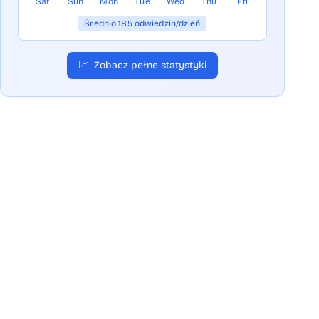
Sat
Sun
Mon
Tue
Wed
Thu
Fri
Średnio 185 odwiedzin/dzień
📈
Zobacz pełne statystyki