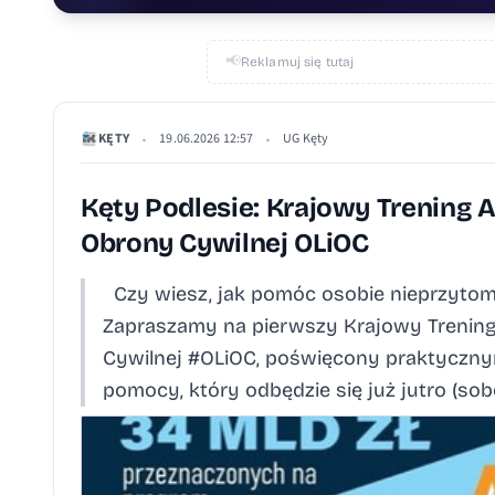
📢
Reklamuj się tutaj
KĘTY
19.06.2026 12:57
UG Kęty
•
•
Kęty Podlesie: Krajowy Trening 
Obrony Cywilnej OLiOC
Czy wiesz, jak pomóc osobie nieprzyto
Zapraszamy na pierwszy Krajowy Trening
Cywilnej #OLiOC, poświęcony praktyczny
pomocy, który odbędzie się już jutro (sobo