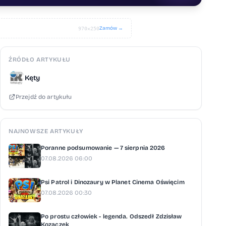
Zamów →
970×250
ŹRÓDŁO ARTYKUŁU
Kęty
Przejdź do artykułu
NAJNOWSZE ARTYKUŁY
Poranne podsumowanie — 7 sierpnia 2026
07.08.2026 06:00
Psi Patrol i Dinozaury w Planet Cinema Oświęcim
07.08.2026 00:30
Po prostu człowiek - legenda. Odszedł Zdzisław
Kozaczek