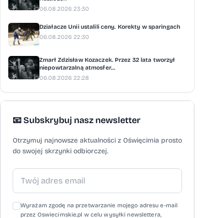
06.08.2026 23:30
Działacze Unii ustalili ceny. Korekty w sparingach
06.08.2026 22:30
Zmarł Zdzisław Kozaczek. Przez 32 lata tworzył
niepowtarzalną atmosfer...
06.08.2026 22:28
📧 Subskrybuj nasz newsletter
Otrzymuj najnowsze aktualności z Oświęcimia prosto
do swojej skrzynki odbiorczej.
Wyrażam zgodę na przetwarzanie mojego adresu e-mail
przez Oswiecimskie.pl w celu wysyłki newslettera,