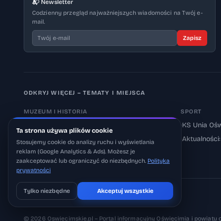
📬 Newsletter
Codzienny przegląd najważniejszych wiadomości na Twój e-
mail.
Zapisz
ODKRYJ WIĘCEJ – TEMATY I MIEJSCA
MUZEUM I HISTORIA
SPORT
›
Muzeum Auschwitz-Birkenau
›
KS Unia Ośw
Ta strona używa plików cookie
›
Aktualności: Muzeum
›
Aktualności
Stosujemy cookie do analizy ruchu i wyświetlania
reklam (Google Analytics & Ads). Możesz je
›
Aktualności: Historia
zaakceptować lub ograniczyć do niezbędnych.
Polityka
prywatności
Tylko niezbędne
Akceptuj wszystkie
Pobierz na iOS
Może później
© 2026 Oswiecimskie.pl – Portal informacyjny Oświęcimia i powiatu 