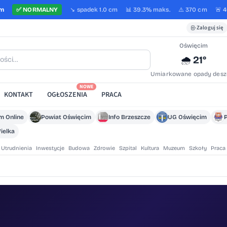
cm
✅
NORMALNY
↘️
spadek
1.0 cm
📊 39.3%
maks.
⚠️ 370 cm
🚨 
Zaloguj się
Oświęcim
21°
🌧️
Umiarkowane opady desz
NOWE
KONTAKT
OGŁOSZENIA
PRACA
m Online
Powiat Oświęcim
Info Brzeszcze
UG Oświęcim
ielka
Utrudnienia
Inwestycje
Budowa
Zdrowie
Szpital
Kultura
Muzeum
Szkoły
Praca