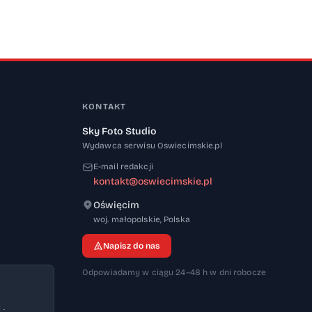
KONTAKT
Sky Foto Studio
Wydawca serwisu Oswiecimskie.pl
E-mail redakcji
kontakt@oswiecimskie.pl
Oświęcim
32-600
woj. małopolskie
,
Polska
Napisz do nas
Odpowiadamy w ciągu 24–48 h w dni robocze
 ·