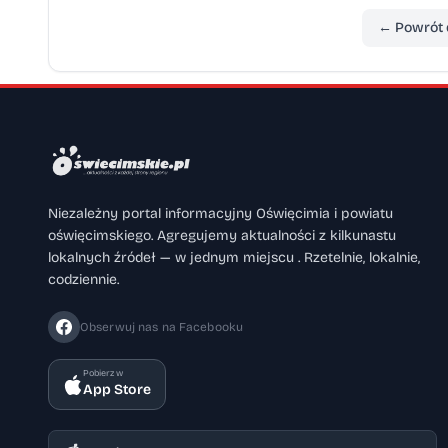
Dniowi Otwartemu OSP Kęty Podlesie, które
← Powrót 
Małopolski Urząd Wojewódzki / oprac. B.K.S.
Niezależny portal informacyjny Oświęcimia i powiatu
oświęcimskiego. Agregujemy aktualności z kilkunastu
lokalnych źródeł — w jednym miejscu . Rzetelnie, lokalnie,
codziennie.
Obserwuj nas na Facebooku
Pobierz w
App Store