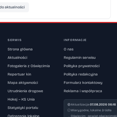
go zapowiedź znajdą Państwo >>> tutaj <<<.
do aktualności
SERWIS
INFORMACJE
Strona główna
O nas
Aktualności
Regulamin serwisu
Fotogaleria z Oświęcimia
Polityka prywatności
Repertuar kin
Polityka redakcyjna
Mapa aktywności
Formularz kontaktowy
Utrudnienia drogowe
Reklama i współpraca
Hokej – KS Unia
Aktualizacja:
07.08.2026 06:16
Statystyki portalu
Wiarygodne, lokalne źródła
Ogłoszenia lokalne
Oświęcim · powiat oświęcimski