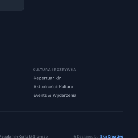
KULTURA I ROZRYWKA
›
Repertuar kin
›
Aktualności: Kultura
›
Events & Wydarzenia
Regulamin
·
Kontakt
·
Sitemap
Designed by
Sky Creative