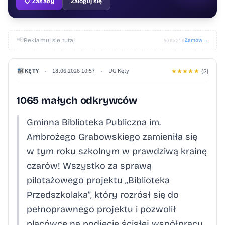
📋 Zasady
Zaloguj się
📢
Reklamuj się tutaj
Zamów →
970×250
KĘTY
18.06.2026 10:57
UG Kęty
•
•
★
★
★
★
★
(2)
1065 małych odkrywców
Gminna Biblioteka Publiczna im.
Ambrożego Grabowskiego zamieniła się
w tym roku szkolnym w prawdziwą krainę
czarów! Wszystko za sprawą
pilotażowego projektu „Biblioteka
Przedszkolaka”, który rozrósł się do
pełnoprawnego projektu i pozwolił
placówce na podjęcie ścisłej współpracy