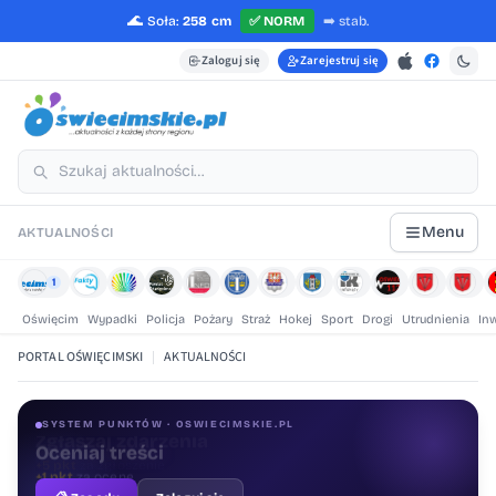
🌊
Soła:
258 cm
✅
NORM
➡️
stab.
Zaloguj się
Zarejestruj się
Menu
AKTUALNOŚCI
1
Oświęcim
Wypadki
Policja
Pożary
Straż
Hokej
Sport
Drogi
Utrudnienia
In
PORTAL OŚWIĘCIMSKI
|
AKTUALNOŚCI
SYSTEM PUNKTÓW · OSWIECIMSKIE.PL
Oceniaj treści
+1 pkt
za ocenę