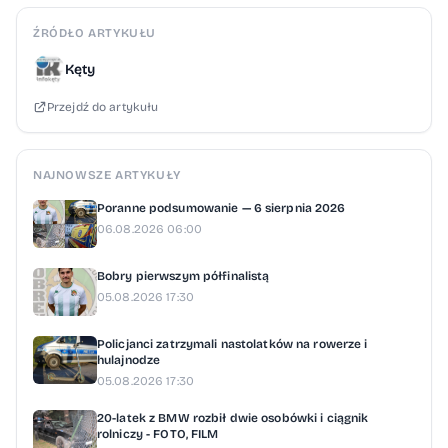
na mapie naszej gminy! Liderami tej edycji
ŹRÓDŁO ARTYKUŁU
projektu były Przedszkola nr 1, 7, 8, 9
Kęty
w Kętach, Przedszkole Sióstr
Przejdź do artykułu
Zmartwychwstanek oraz Przedszkole
w Bielanach! Dziękujemy wszystkim
przedszkolakom za głośny śmiech
NAJNOWSZE ARTYKUŁY
i niesamowitą energię, a wychowawcom za
Poranne podsumowanie — 6 sierpnia 2026
pomoc w zorganizowaniu tych
06.08.2026 06:00
wyjątkowych wycieczek do świata książek.
Bobry pierwszym półfinalistą
Ścisła współpraca z gronem
05.08.2026 17:30
pedagogicznym ułatwiła przebieg całej
akcji. Biblioteka w Kętach
Policjanci zatrzymali nastolatków na rowerze i
hulajnodze
05.08.2026 17:30
20-latek z BMW rozbił dwie osobówki i ciągnik
rolniczy - FOTO, FILM