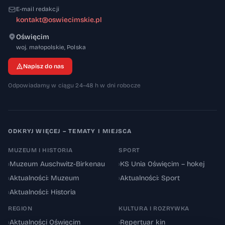
E-mail redakcji
kontakt@oswiecimskie.pl
Oświęcim
32-600
woj. małopolskie
,
Polska
Napisz do nas
Odpowiadamy w ciągu 24–48 h w dni robocze
ODKRYJ WIĘCEJ – TEMATY I MIEJSCA
MUZEUM I HISTORIA
SPORT
›
Muzeum Auschwitz-Birkenau
›
KS Unia Oświęcim – hokej
›
Aktualności: Muzeum
›
Aktualności: Sport
›
Aktualności: Historia
REGION
KULTURA I ROZRYWKA
›
Aktualności Oświęcim
›
Repertuar kin