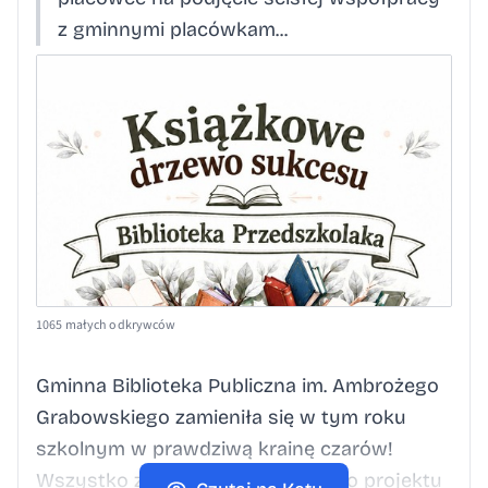
z gminnymi placówkam...
1065 małych odkrywców
Gminna Biblioteka Publiczna im. Ambrożego
Grabowskiego zamieniła się w tym roku
szkolnym w prawdziwą krainę czarów!
Wszystko za sprawą pilotażowego projektu