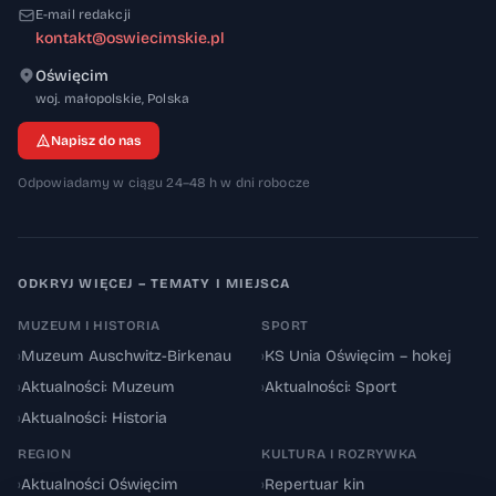
E-mail redakcji
kontakt@oswiecimskie.pl
Oświęcim
32-600
woj. małopolskie
,
Polska
Napisz do nas
Odpowiadamy w ciągu 24–48 h w dni robocze
ODKRYJ WIĘCEJ – TEMATY I MIEJSCA
MUZEUM I HISTORIA
SPORT
›
Muzeum Auschwitz-Birkenau
›
KS Unia Oświęcim – hokej
›
Aktualności: Muzeum
›
Aktualności: Sport
›
Aktualności: Historia
REGION
KULTURA I ROZRYWKA
›
Aktualności Oświęcim
›
Repertuar kin