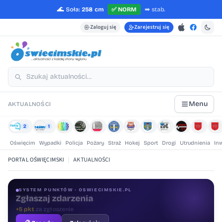
🌊
Soła:
258 cm
✅
NORM
➡️
stab.
Zaloguj się
Zarejestruj się
Menu
AKTUALNOŚCI
2
1
Oświęcim
Wypadki
Policja
Pożary
Straż
Hokej
Sport
Drogi
Utrudnienia
In
PORTAL OŚWIĘCIMSKI
|
AKTUALNOŚCI
SYSTEM PUNKTÓW · OSWIECIMSKIE.PL
Oceniaj treści
+1 pkt
za ocenę