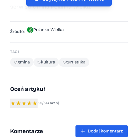
serwisu Gmina Polanka Wielka.
Polanka Wielka
Źródło:
TAGI
gmina
kultura
turystyka
Oceń artykuł
★
★
★
★
★
5.0/5
(4 ocen)
Komentarze
Dodaj komentarz