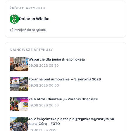
ŹRÓDŁO ARTYKUŁU
Polanka Wielka
Przejdź do artykułu
NAJNOWSZE ARTYKUŁY
Wsparcie dla juniorskiego hokeja
09.08.2026 09:30
Poranne podsumowanie — 9 sierpnia 2026
09.08.2026 06:00
Psi Patrol i Dinozaury - Poranki Dziecięce
09.08.2026 00:30
43. oświęcimska piesza pielgrzymka wyruszyła na
Jasną Górę – FOTO
08.08.2026 21:27