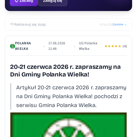
📋 Zasady
Zaloguj się
📢
Reklamuj się tutaj
Zamów →
970×250
POLANKA
17.06.2026
UG Polanka
•
•
★
★
★
★
★
(4)
WIELKA
11:48
Wielka
20-21 czerwca 2026 r. zapraszamy na
Dni Gminy Polanka Wielka!
Artykuł 20-21 czerwca 2026 r. zapraszamy
na Dni Gminy Polanka Wielka! pochodzi z
serwisu Gmina Polanka Wielka.