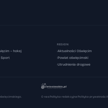
REGION
ięcim – hokej
›
Aktualności Oświęcim
: Sport
›
Powiat oświęcimski
›
Utrudnienia drogowe
oświęcimskiego.
O nas
·
Polityka redakcyjna
·
Polityka prywatności
·