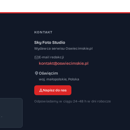
KONTAKT
Sky Foto Studio
Wydawca serwisu Oswiecimskie.pl
E-mail redakcji
kontakt@oswiecimskie.pl
Oświęcim
32-600
woj. małopolskie
,
Polska
Napisz do nas
Odpowiadamy w ciągu 24–48 h w dni robocze
 ·