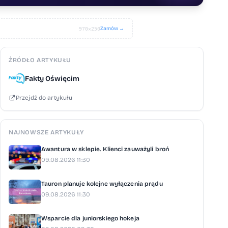
Zamów →
970×250
ŹRÓDŁO ARTYKUŁU
Fakty Oświęcim
Przejdź do artykułu
NAJNOWSZE ARTYKUŁY
Awantura w sklepie. Klienci zauważyli broń
09.08.2026 11:30
Tauron planuje kolejne wyłączenia prądu
09.08.2026 11:30
Wsparcie dla juniorskiego hokeja