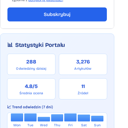
zgodnie z
polityką prywatności
. *
Subskrybuj
📊
Statystyki Portalu
288
3,276
Odwiedziny dzisiaj
Artykułów
4.8/5
11
Średnia ocena
Źródeł
📈 Trend odwiedzin (7 dni)
Mon
Tue
Wed
Thu
Fri
Sat
Sun