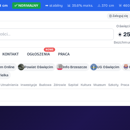
8 cm
✅
NORMALNY
➡️
stabilny
📊 35.6%
maks.
⚠️ 370 cm
🚨 46
Zaloguj się
Oświęc
25
☀️
Bezchmur
NOWE
KONTAKT
OGŁOSZENIA
PRACA
m Online
Powiat Oświęcim
Info Brzeszcze
UG Oświęcim
ielka
Utrudnienia
Inwestycje
Budowa
Zdrowie
Szpital
Kultura
Muzeum
Szkoły
Praca