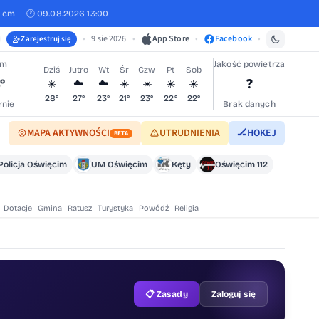
0 cm
🕐 09.08.2026 13:00
•
9 sie 2026
•
App Store
•
Facebook
•
Zarejestruj się
im
Jakość powietrza
Dziś
Jutro
Wt
Śr
Czw
Pt
Sob
°
❓
☀️
☁️
☁️
☀️
☀️
☀️
☀️
28°
27°
23°
21°
23°
22°
22°
nie
Brak danych
MAPA AKTYWNOŚCI
UTRUDNIENIA
🏒
HOKEJ
BETA
Policja Oświęcim
UM Oświęcim
Kęty
Oświęcim 112
Dotacje
Gmina
Ratusz
Turystyka
Powódź
Religia
📋 Zasady
Zaloguj się