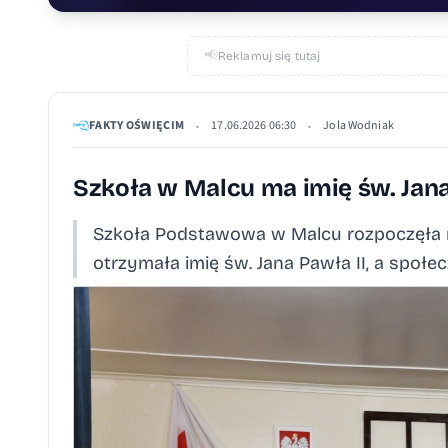
📢
Reklamuj się tutaj
FAKTY OŚWIĘCIM
17.06.2026 06:30
Jola Wodniak
•
•
Szkoła w Malcu ma imię św. Jana
Szkoła Podstawowa w Malcu rozpoczęła no
otrzymała imię św. Jana Pawła II, a społ