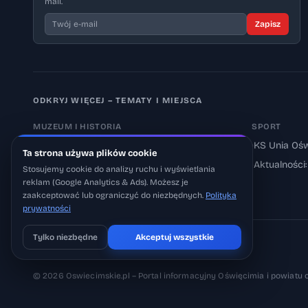
mail.
Zapisz
ODKRYJ WIĘCEJ – TEMATY I MIEJSCA
MUZEUM I HISTORIA
SPORT
›
Muzeum Auschwitz-Birkenau
›
KS Unia Ośw
Ta strona używa plików cookie
›
Aktualności: Muzeum
›
Aktualności
Stosujemy cookie do analizy ruchu i wyświetlania
reklam (Google Analytics & Ads). Możesz je
›
Aktualności: Historia
zaakceptować lub ograniczyć do niezbędnych.
Polityka
prywatności
Tylko niezbędne
Akceptuj wszystkie
Pobierz na iOS
Może później
© 2026 Oswiecimskie.pl – Portal informacyjny Oświęcimia i powiatu 