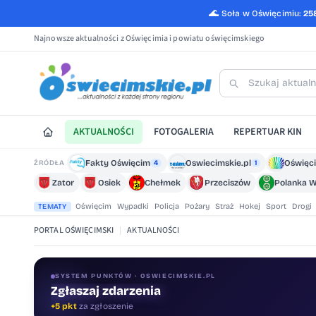
🌊
Soła w Oświęcimiu:
25
Najnowsze aktualności z Oświęcimia i powiatu oświęcimskiego
AKTUALNOŚCI
FOTOGALERIA
REPERTUAR KIN
Fakty Oświęcim
Oswiecimskie.pl
Oświęci
ŹRÓDŁA
4
1
Zator
Osiek
Chełmek
Przeciszów
Polanka W
Oświęcim
Wypadki
Policja
Pożary
Straż
Hokej
Sport
Drogi
TEMATY
PORTAL OŚWIĘCIMSKI
|
AKTUALNOŚCI
SYSTEM PUNKTÓW · OSWIECIMSKIE.PL
Oceniaj treści
+1 pkt
za ocenę