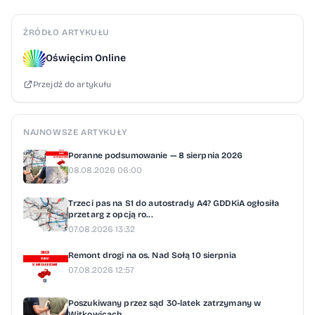
Dobra wiadomość: pociągi, które kursują,
zatrzymują się normalnie na wszystkich
ŹRÓDŁO ARTYKUŁU
stacjach i przystankach. Udało się niemal
Oświęcim Online
całkowicie uniknąć pomijania przystanków
Przejdź do artykułu
— problemu, który uprzykrzał życie
pasażerom we wcześniejszych etapach
modernizacji. Wyjątkiem pozostaje
NAJNOWSZE ARTYKUŁY
przebudowywana stacja Kraków Batowice.
Poranne podsumowanie — 8 sierpnia 2026
Zamiast niej funkcjonuje przystanek
08.08.2026 06:00
osobowy Kraków Piastów, zlokalizowany w
Trzeci pas na S1 do autostrady A4? GDDKiA ogłosiła
bezpośrednim sąsiedztwie. Odwołane
przetarg z opcją ro...
pociągi — pełna lista zastępczej komunikacji
07.08.2026 13:32
autobusowej Odwołanych zostaje 13
Remont drogi na os. Nad Sołą 10 sierpnia
pociągów KMŁ: 8 na trasie Kraków Główny –
07.08.2026 12:57
Miechów oraz 5 na trasie Kraków Główny –
Poszukiwany przez sąd 30-latek zatrzymany w
Sędziszów. W ich miejsce uruchomiona
Witkowicach