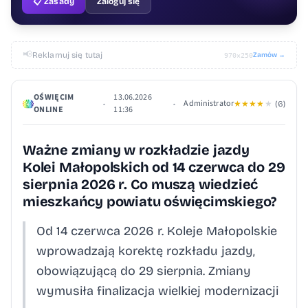
📋 Zasady
Zaloguj się
📢
Reklamuj się tutaj
Zamów →
970×250
OŚWIĘCIM
13.06.2026
Administrator
•
•
★
★
★
★
★
(6)
ONLINE
11:36
Ważne zmiany w rozkładzie jazdy
Kolei Małopolskich od 14 czerwca do 29
sierpnia 2026 r. Co muszą wiedzieć
mieszkańcy powiatu oświęcimskiego?
Od 14 czerwca 2026 r. Koleje Małopolskie
wprowadzają korektę rozkładu jazdy,
obowiązującą do 29 sierpnia. Zmiany
wymusiła finalizacja wielkiej modernizacji