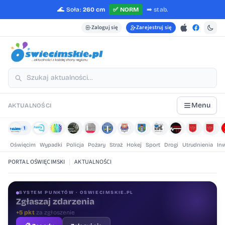
🌊
Soła:
260 cm
✅
NORM
➡️
stab.
Zaloguj się
Zarejestruj się
Menu
AKTUALNOŚCI
1
Oświęcim
Wypadki
Policja
Pożary
Straż
Hokej
Sport
Drogi
Utrudnienia
In
PORTAL OŚWIĘCIMSKI
|
AKTUALNOŚCI
SYSTEM PUNKTÓW · OSWIECIMSKIE.PL
Oceniaj treści
+1 pkt
za ocenę