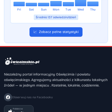
Fri
Sat
Sun
Mon
Tue
Wed
Thu
Średnio 137 odwiedzin/dzień
📈
Zobacz pełne statystyki
Niezależny portal informacyjny Oświęcimia i powiatu
oświęcimskiego. Agregujemy aktualności z kilkunastu lokalnych
źródeł — w jednym miejscu . Rzetelnie, lokalnie, codziennie.
Obserwuj nas na Facebooku
Pobierz w