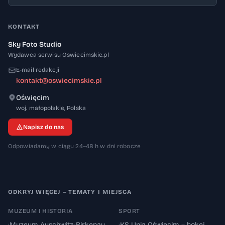
KONTAKT
Sky Foto Studio
Wydawca serwisu Oswiecimskie.pl
E-mail redakcji
kontakt@oswiecimskie.pl
Oświęcim
32-600
woj. małopolskie
,
Polska
Napisz do nas
Odpowiadamy w ciągu 24–48 h w dni robocze
ODKRYJ WIĘCEJ – TEMATY I MIEJSCA
MUZEUM I HISTORIA
SPORT
›
Muzeum Auschwitz-Birkenau
›
KS Unia Oświęcim – hokej