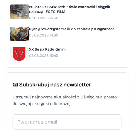
20-latek z BMW rozbił dwie osobówki i ciągnik
rolniczy - FOTO, FILM
05.08.2026 15:30
Pijany rowerzysta trafił do szpitala po wywrotce
05.08.2026 14:30
XX Sesja Rady Gminy
05.08.2026 13:43
📧 Subskrybuj nasz newsletter
Otrzymuj najnowsze aktualności z Oświęcimia prosto
do swojej skrzynki odbiorczej.