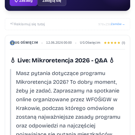
📋 Zasady
Zaloguj się
📢
Reklamuj się tutaj
Zamów →
970×250
UG OŚWIĘCIM
12.06.2026 00:00
UG Oświęcim
•
•
★
★
★
★
★
(1)
💧 Live: Mikroretencja 2026 - Q&A 💧
Masz pytania dotyczące programu
Mikroretencja 2026? To dobry moment,
żeby je zadać. Zapraszamy na spotkanie
online organizowane przez WFOŚiGW w
Krakowie, podczas którego omówione
zostaną najważniejsze zasady programu
oraz odpowiedzi na najczęściej
pojawiające się pytania mieszkańców....