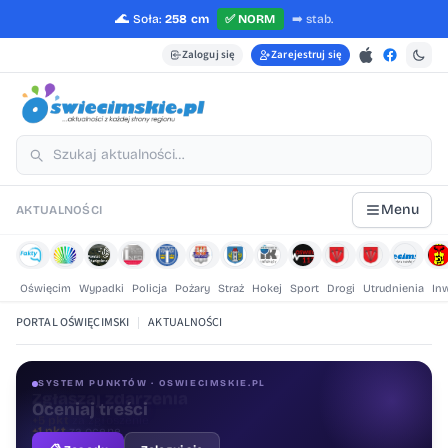
🌊
Soła:
258 cm
✅
NORM
➡️
stab.
Zaloguj się
Zarejestruj się
Menu
AKTUALNOŚCI
Oświęcim
Wypadki
Policja
Pożary
Straż
Hokej
Sport
Drogi
Utrudnienia
In
PORTAL OŚWIĘCIMSKI
|
AKTUALNOŚCI
SYSTEM PUNKTÓW · OSWIECIMSKIE.PL
Oceniaj treści
+1 pkt
za ocenę