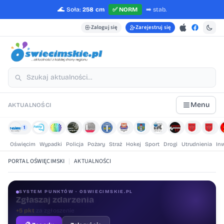
🌊
Soła:
258 cm
✅
NORM
➡️
stab.
Zaloguj się
Zarejestruj się
Menu
AKTUALNOŚCI
1
Oświęcim
Wypadki
Policja
Pożary
Straż
Hokej
Sport
Drogi
Utrudnienia
In
PORTAL OŚWIĘCIMSKI
|
AKTUALNOŚCI
SYSTEM PUNKTÓW · OSWIECIMSKIE.PL
Oceniaj treści
+1 pkt
za ocenę