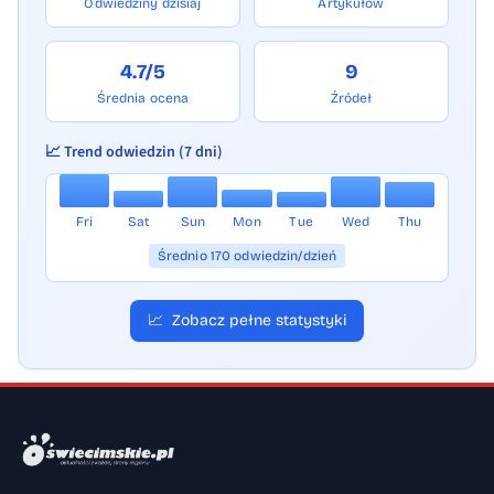
Odwiedziny dzisiaj
Artykułów
4.7/5
9
Średnia ocena
Źródeł
📈 Trend odwiedzin (7 dni)
Fri
Sat
Sun
Mon
Tue
Wed
Thu
Średnio 170 odwiedzin/dzień
📈
Zobacz pełne statystyki