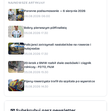
NAJNOWSZE ARTYKUŁY
Poranne podsumowanie — 6 sierpnia 2026
06.08.2026 06:00
Bobry pierwszym półfinalistą
05.08.2026 17:30
Policjanci zatrzymali nastolatków na rowerze i
hulajnodze
05.08.2026 17:30
20-latek z BMW rozbił dwie osobówki i ciągnik
rolniczy - FOTO, FILM
05.08.2026 15:30
Pijany rowerzysta trafił do szpitala po wywrotce
05.08.2026 14:30
📧 Subskrybuj nasz newsletter