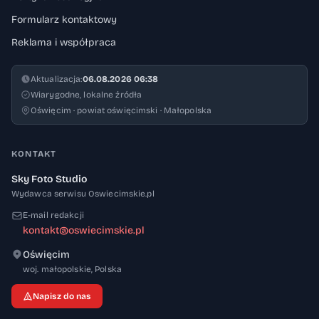
Formularz kontaktowy
Reklama i współpraca
Aktualizacja:
06.08.2026 06:38
Wiarygodne, lokalne źródła
Oświęcim · powiat oświęcimski · Małopolska
KONTAKT
Sky Foto Studio
Wydawca serwisu Oswiecimskie.pl
E-mail redakcji
kontakt@oswiecimskie.pl
Oświęcim
32-600
woj. małopolskie
,
Polska
Napisz do nas