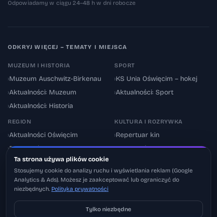
Odpowiadamy w ciągu 24–48 h w dni robocze
ODKRYJ WIĘCEJ – TEMATY I MIEJSCA
MUZEUM I HISTORIA
SPORT
›
Muzeum Auschwitz-Birkenau
›
KS Unia Oświęcim – hokej
›
Aktualności: Muzeum
›
Aktualności: Sport
›
Aktualności: Historia
REGION
KULTURA I ROZRYWKA
›
Aktualności Oświęcim
›
Repertuar kin
›
Powiat oświęcimski
›
Aktualności: Kultura
Ta strona używa plików cookie
›
Utrudnienia drogowe
›
Events & Wydarzenia
Stosujemy cookie do analizy ruchu i wyświetlania reklam (Google
Analytics & Ads). Możesz je zaakceptować lub ograniczyć do
niezbędnych.
Polityka prywatności
Tylko niezbędne
Pobierz na iOS