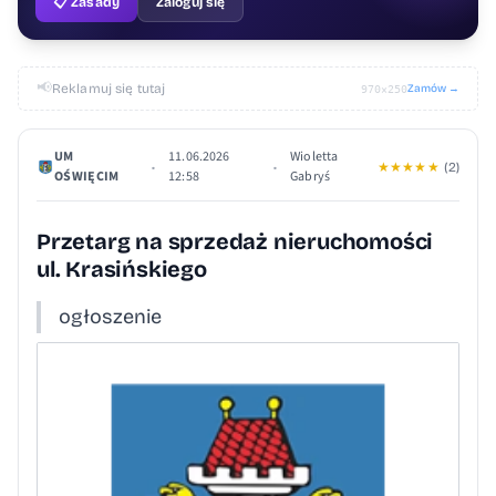
📋 Zasady
Zaloguj się
📢
Reklamuj się tutaj
Zamów →
970×250
UM
11.06.2026
Wioletta
•
•
★
★
★
★
★
(2)
OŚWIĘCIM
12:58
Gabryś
Przetarg na sprzedaż nieruchomości
ul. Krasińskiego
ogłoszenie