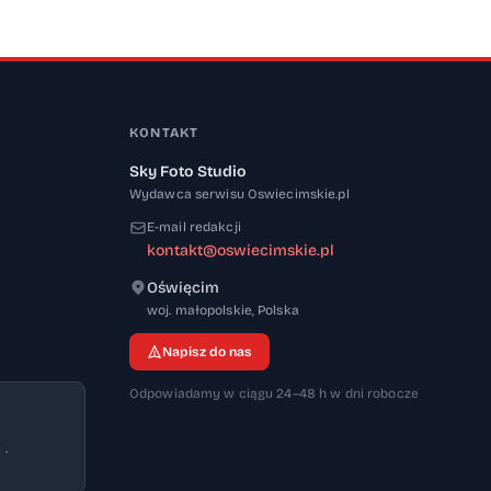
KONTAKT
Sky Foto Studio
Wydawca serwisu Oswiecimskie.pl
E-mail redakcji
kontakt@oswiecimskie.pl
Oświęcim
32-600
woj. małopolskie
,
Polska
Napisz do nas
Odpowiadamy w ciągu 24–48 h w dni robocze
 ·