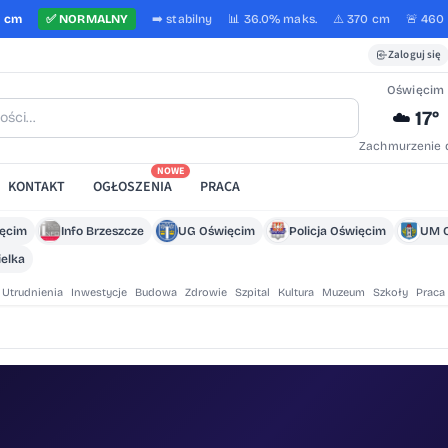
1 cm
✅
NORMALNY
➡️
stabilny
📊 36.0%
maks.
⚠️ 370 cm
🚨 460
Zaloguj się
Oświęcim
17°
☁️
Zachmurzenie 
NOWE
KONTAKT
OGŁOSZENIA
PRACA
ięcim
Info Brzeszcze
UG Oświęcim
Policja Oświęcim
UM 
elka
Utrudnienia
Inwestycje
Budowa
Zdrowie
Szpital
Kultura
Muzeum
Szkoły
Praca