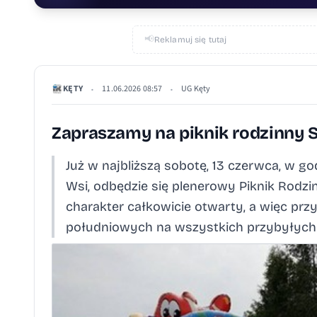
📢
Reklamuj się tutaj
KĘTY
11.06.2026 08:57
UG Kęty
•
•
Zapraszamy na piknik rodzinny
Już w najbliższą sobotę, 13 czerwca, w go
Wsi, odbędzie się plenerowy Piknik Rodz
charakter całkowicie otwarty, a więc prz
południowych na wszystkich przybyłych 