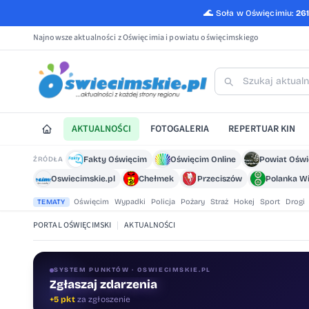
🌊
Soła w Oświęcimiu:
26
Najnowsze aktualności z Oświęcimia i powiatu oświęcimskiego
AKTUALNOŚCI
FOTOGALERIA
REPERTUAR KIN
Fakty Oświęcim
Oświęcim Online
Powiat Ośw
ŹRÓDŁA
Oswiecimskie.pl
Chełmek
Przeciszów
Polanka Wi
Oświęcim
Wypadki
Policja
Pożary
Straż
Hokej
Sport
Drogi
TEMATY
PORTAL OŚWIĘCIMSKI
|
AKTUALNOŚCI
SYSTEM PUNKTÓW · OSWIECIMSKIE.PL
Zgłaszaj zdarzenia
Oceniaj treści
+5 pkt
za zgłoszenie
+1 pkt
za ocenę