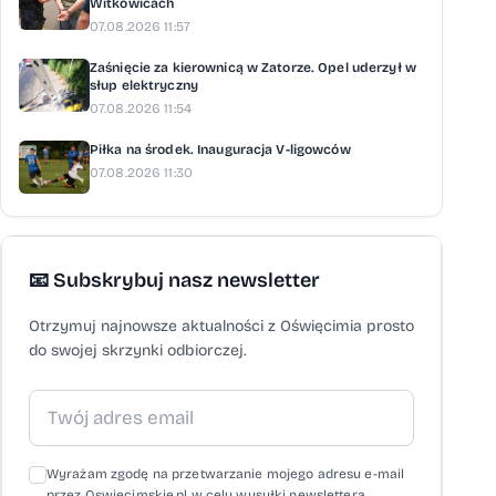
Witkowicach
07.08.2026 11:57
Zaśnięcie za kierownicą w Zatorze. Opel uderzył w
słup elektryczny
07.08.2026 11:54
Piłka na środek. Inauguracja V-ligowców
07.08.2026 11:30
📧 Subskrybuj nasz newsletter
Otrzymuj najnowsze aktualności z Oświęcimia prosto
do swojej skrzynki odbiorczej.
Wyrażam zgodę na przetwarzanie mojego adresu e-mail
przez Oswiecimskie.pl w celu wysyłki newslettera,