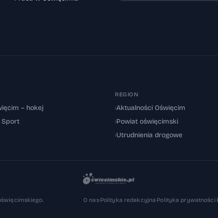
REGION
ięcim – hokej
›
Aktualności Oświęcim
: Sport
›
Powiat oświęcimski
›
Utrudnienia drogowe
oświęcimskiego.
O nas
·
Polityka redakcyjna
·
Polityka prywatności
·