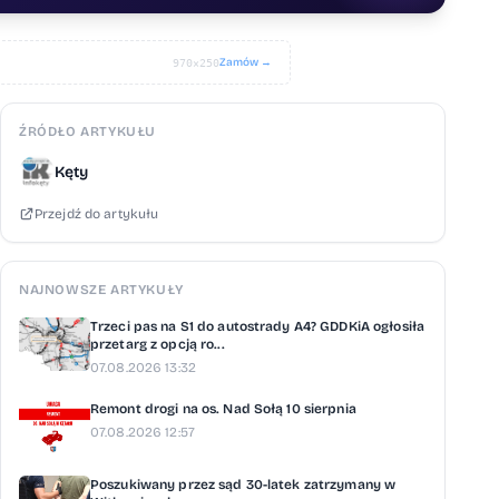
Zamów →
970×250
ŹRÓDŁO ARTYKUŁU
Kęty
Przejdź do artykułu
NAJNOWSZE ARTYKUŁY
Trzeci pas na S1 do autostrady A4? GDDKiA ogłosiła
przetarg z opcją ro...
07.08.2026 13:32
Remont drogi na os. Nad Sołą 10 sierpnia
07.08.2026 12:57
Poszukiwany przez sąd 30-latek zatrzymany w