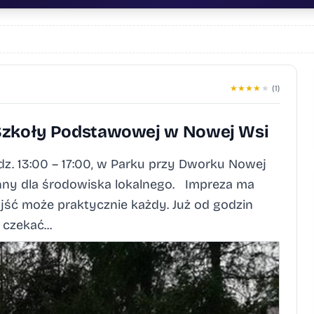
★
★
★
★
★
(1)
 Szkoły Podstawowej w Nowej Wsi
dz. 13:00 – 17:00, w Parku przy Dworku Nowej
inny dla środowiska lokalnego. Impreza ma
yjść może praktycznie każdy. Już od godzin
czekać...