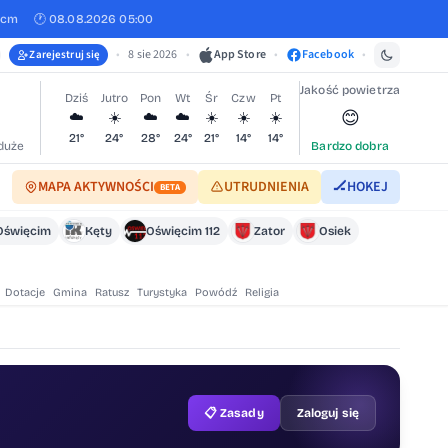
 cm
🕐 08.08.2026 05:00
•
8 sie 2026
•
App Store
•
Facebook
•
Zarejestruj się
Jakość powietrza
Dziś
Jutro
Pon
Wt
Śr
Czw
Pt
😊
☁️
☀️
☁️
☁️
☀️
☀️
☀️
21°
24°
28°
24°
21°
14°
14°
duże
Bardzo dobra
MAPA AKTYWNOŚCI
UTRUDNIENIA
🏒
HOKEJ
BETA
Oświęcim
Kęty
Oświęcim 112
Zator
Osiek
Dotacje
Gmina
Ratusz
Turystyka
Powódź
Religia
📋 Zasady
Zaloguj się