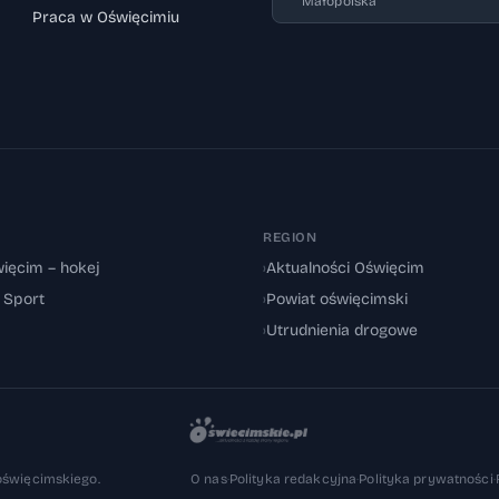
Małopolska
Praca w Oświęcimiu
REGION
ięcim – hokej
›
Aktualności Oświęcim
: Sport
›
Powiat oświęcimski
›
Utrudnienia drogowe
oświęcimskiego.
O nas
·
Polityka redakcyjna
·
Polityka prywatności
·