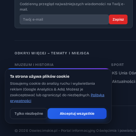
Codzienny przegląd najważniejszych wiadomości na Twój e-
mail.
Zapisz
ODKRYJ WIĘCEJ – TEMATY I MIEJSCA
MUZEUM I HISTORIA
SPORT
›
Muzeum Auschwitz-Birkenau
›
KS Unia Ośw
Ta strona używa plików cookie
›
Aktualności: Muzeum
›
Aktualności
Stosujemy cookie do analizy ruchu i wyświetlania
reklam (Google Analytics & Ads). Możesz je
›
Aktualności: Historia
zaakceptować lub ograniczyć do niezbędnych.
Polityka
prywatności
Tylko niezbędne
Akceptuj wszystkie
Pobierz na iOS
Może później
© 2026 Oswiecimskie.pl – Portal informacyjny Oświęcimia i powiatu 