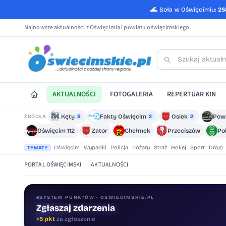
🌊
Soła w Oświęcimiu:
25
Najnowsze aktualności z Oświęcimia i powiatu oświęcimskiego
AKTUALNOŚCI
FOTOGALERIA
REPERTUAR KIN
Kęty
Fakty Oświęcim
Osiek
Pow
ŹRÓDŁA
3
2
2
Oświęcim 112
Zator
Chełmek
Przeciszów
Po
Oświęcim
Wypadki
Policja
Pożary
Straż
Hokej
Sport
Drogi
TEMATY
PORTAL OŚWIĘCIMSKI
|
AKTUALNOŚCI
SYSTEM PUNKTÓW · OSWIECIMSKIE.PL
Zgłaszaj zdarzenia
Oceniaj treści
+5 pkt
za zgłoszenie
+1 pkt
za ocenę