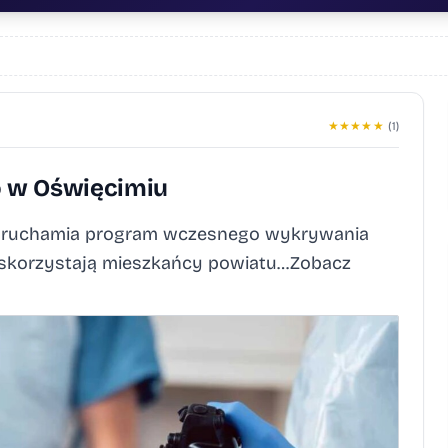
★
★
★
★
★
(1)
o w Oświęcimiu
 uruchamia program wczesnego wykrywania
ń skorzystają mieszkańcy powiatu…Zobacz