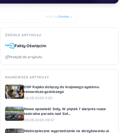
Zamów →
970×250
ŹRÓDŁO ARTYKUŁU
Fakty Oświęcim
Przejdź do artykułu
NAJNOWSZE ARTYKUŁY
OSP Rajsko dołączy do krajowego systemu
ratowniczo-gaśniczego
06.08.2026 11:30
Nowa opowieść Soły. W piątek 7 sierpnia rusza
teatralna parada nad Soł...
06.08.2026 09:57
Niebezpieczne wyprzedzanie na skrzyżowaniu ul.