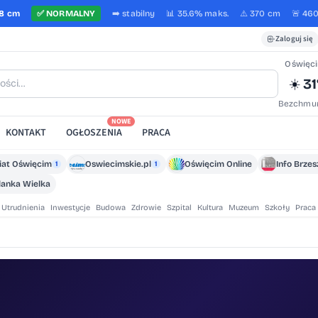
8 cm
✅
NORMALNY
➡️
stabilny
📊 35.6%
maks.
⚠️ 370 cm
🚨 46
Zaloguj się
Oświęc
31
☀️
Bezchmur
NOWE
KONTAKT
OGŁOSZENIA
PRACA
iat Oświęcim
Oswiecimskie.pl
Oświęcim Online
Info Brze
1
1
lanka Wielka
Utrudnienia
Inwestycje
Budowa
Zdrowie
Szpital
Kultura
Muzeum
Szkoły
Praca