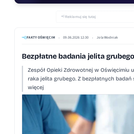
📢
Reklamuj się tutaj
FAKTY OŚWIĘCIM
09.06.2026 12:30
Jola Wodniak
•
•
Bezpłatne badania jelita grubeg
Zespół Opieki Zdrowotnej w Oświęcimiu
raka jelita grubego. Z bezpłatnych bada
więcej