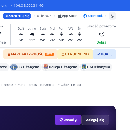
0 cm
🕐 06.08.2026 11:40
•
6 sie 2026
•
App Store
•
Facebook
•
Zarejestruj się
im
Jakość powietrza
Dziś
Jutro
Sob
Nd
Pon
Wt
Śr
°
🙂
☀️
🌧️
☀️
☀️
☀️
☀️
☀️
31°
22°
24°
24°
30°
25°
25°
nie
Dobra
MAPA AKTYWNOŚCI
UTRUDNIENIA
🏒
HOKEJ
BETA
szcze
UG Oświęcim
Policja Oświęcim
UM Oświęcim
Dotacje
Gmina
Ratusz
Turystyka
Powódź
Religia
📋 Zasady
Zaloguj się