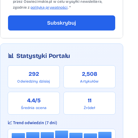
przez Oswiecimskie.pl w celu wysyłki newslettera,
zgodnie z
polityką prywatności
. *
Subskrybuj
📊
Statystyki Portalu
292
2,508
Odwiedziny dzisiaj
Artykułów
4.4/5
11
Średnia ocena
Źródeł
📈 Trend odwiedzin (7 dni)