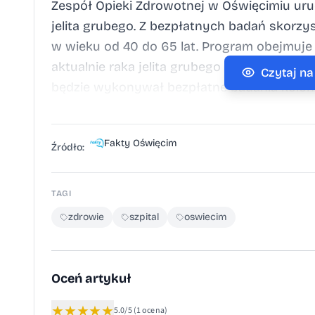
Zespół Opieki Zdrowotnej w Oświęcimiu u
jelita grubego. Z bezpłatnych badań skorz
w wieku od 40 do 65 lat. Program obejmuje
aktualnie raka jelita grubego i nie wykonywa
Czytaj n
będzie wykonywał bezpłatne badania kolon
Diagnostyki Endoskopowej w Oświęcimiu. P
badanie będzie ankieta, którą pacjent otrz
Fakty Oświęcim
Endoskopowej. Ankietę muszą podpisać pacje
Źródło:
rozpocznie się 12 czerwca. Pacjenci mogą 
poniedziałku do piątku, w godz. 8.00 do 14.
TAGI
w Pracowni Diagnostyki Endoskopowej ZOZ
zdrowie
szpital
oswiecim
Liczba badań jest ograniczona. Rejestracja
finansuje Powiat Oświęcimski.
Oceń artykuł
★
★
★
★
★
5.0/5
(1 ocena)