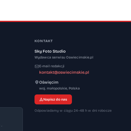
KONTAKT
Sky Foto Studio
Wydawca serwisu Oswiecimskie.pl
E-mail redakcji
kontakt@oswiecimskie.pl
Oświęcim
32-600
woj. małopolskie
,
Polska
Napisz do nas
Odpowiadamy w ciągu 24–48 h w dni robocze
 ·