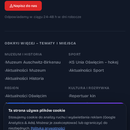
Napisz do nas
Odpowiadamy w ciągu 24–48 h w dni robocze
ODKRYJ WIĘCEJ – TEMATY I MIEJSCA
MUZEUM I HISTORIA
SPORT
›
Muzeum Auschwitz-Birkenau
›
KS Unia Oświęcim – hokej
›
Aktualności: Muzeum
›
Aktualności: Sport
›
Aktualności: Historia
REGION
KULTURA I ROZRYWKA
›
Aktualności Oświęcim
›
Repertuar kin
›
Powiat oświęcimski
›
Aktualności: Kultura
Ta strona używa plików cookie
›
Utrudnienia drogowe
›
Events & Wydarzenia
Stosujemy cookie do analizy ruchu i wyświetlania reklam (Google
Analytics & Ads). Możesz je zaakceptować lub ograniczyć do
niezbędnych.
Polityka prywatności