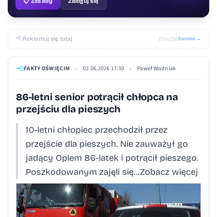
📋 Zasady
Zaloguj się
📢
Reklamuj się tutaj
Zamów →
970×250
FAKTY OŚWIĘCIM
03.06.2026 17:30
Paweł Wodniak
•
•
86-letni senior potrącił chłopca na
przejściu dla pieszych
10-letni chłopiec przechodził przez
przejście dla pieszych. Nie zauważył go
jadący Oplem 86-latek i potrącił pieszego.
Poszkodowanym zajęli się…Zobacz więcej