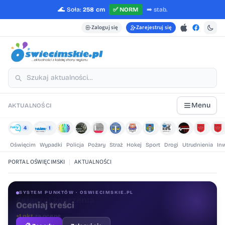
🌊
Soła:
258 cm
✅
NORM
➡️
stab.
Zaloguj się
Zarejestruj się
Menu
AKTUALNOŚCI
4
1
Oświęcim
Wypadki
Policja
Pożary
Straż
Hokej
Sport
Drogi
Utrudnienia
In
PORTAL OŚWIĘCIMSKI
|
AKTUALNOŚCI
SYSTEM PUNKTÓW · OSWIECIMSKIE.PL
Oceniaj treści
+1 pkt
za ocenę