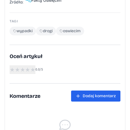
Fakty Oświęcim
stwierdził, że 10-latek doznał jedynie
Źródło:
niegroźnych stłuczeń i pozwolił mu wrócić
do domu.
TAGI
wypadki
drogi
oswiecim
Oceń artykuł
★
★
★
★
★
0.0/5
Komentarze
Dodaj komentarz