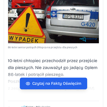
86-letni senior potrącił chłopca na przejściu dla pieszych
10-letni chłopiec przechodził przez przejście
dla pieszych. Nie zauważył go jadący Oplem
86-latek i potrącił pieszego.
Poszkodowanym zajęli się ratownicy
Czytaj na Fakty Oświęcim
z zespołu ratownictwa medycznego (ZRM).
Przewieźli go ambulansem na badania na
szpitalny oddział ratunkowy (SOR). Lekarz