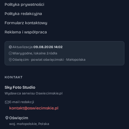
Polityka prywatności
Polityka redakcyjna
Formularz kontaktowy
Reklama i współpraca
Aktualizacja:
09.08.2026 14:02
Wiarygodne, lokalne źródła
Oświęcim · powiat oświęcimski · Małopolska
KONTAKT
Sky Foto Studio
Wydawca serwisu Oswiecimskie.pl
E-mail redakcji
kontakt@oswiecimskie.pl
Oświęcim
32-600
woj. małopolskie
,
Polska