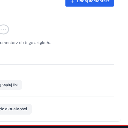
dardami ESRS oraz GRI.
Dodaj komentarz
omentarz do tego artykułu.
Kopiuj link
do aktualności