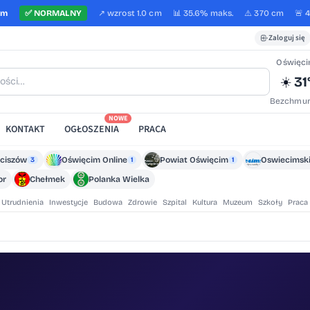
cm
✅
NORMALNY
↗️
wzrost
1.0 cm
📊 35.6%
maks.
⚠️ 370 cm
🚨 
Zaloguj się
Oświęc
31
☀️
Bezchmur
NOWE
KONTAKT
OGŁOSZENIA
PRACA
ciszów
Oświęcim Online
Powiat Oświęcim
Oswiecimski
3
1
1
or
Chełmek
Polanka Wielka
Utrudnienia
Inwestycje
Budowa
Zdrowie
Szpital
Kultura
Muzeum
Szkoły
Praca