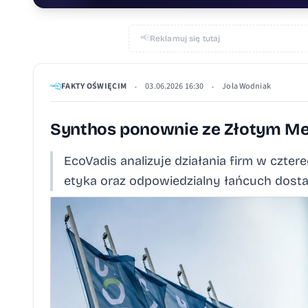
📢
Reklamuj się tutaj
FAKTY OŚWIĘCIM
03.06.2026 16:30
Jola Wodniak
•
•
Synthos ponownie ze Złotym M
EcoVadis analizuje działania firm w czte
etyka oraz odpowiedzialny łańcuch dost