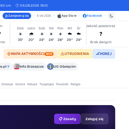
460 cm
🕐 06.08.2026 18:10
•
6 sie 2026
•
App Store
•
Facebook
•
Zarejestruj się
im
Jakość powietrza
Dziś
Jutro
Sob
Nd
Pon
Wt
Śr
°
❓
☀️
🌧️
☀️
☀️
☀️
☁️
☁️
35°
20°
24°
24°
28°
29°
29°
nie
Brak danych
MAPA AKTYWNOŚCI
UTRUDNIENIA
🏒
HOKEJ
BETA
e.pl
Info Brzeszcze
UG Oświęcim
1
Dotacje
Gmina
Ratusz
Turystyka
Powódź
Religia
📋 Zasady
Zaloguj się