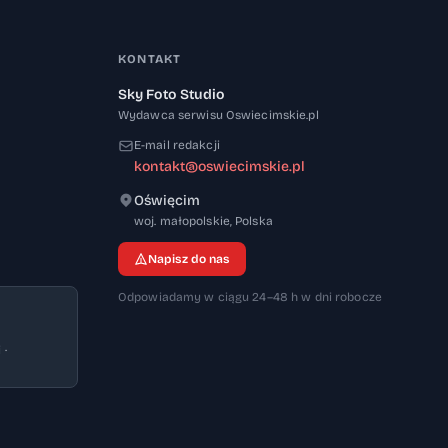
KONTAKT
Sky Foto Studio
Wydawca serwisu Oswiecimskie.pl
E-mail redakcji
kontakt@oswiecimskie.pl
Oświęcim
32-600
woj. małopolskie
,
Polska
Napisz do nas
Odpowiadamy w ciągu 24–48 h w dni robocze
 ·