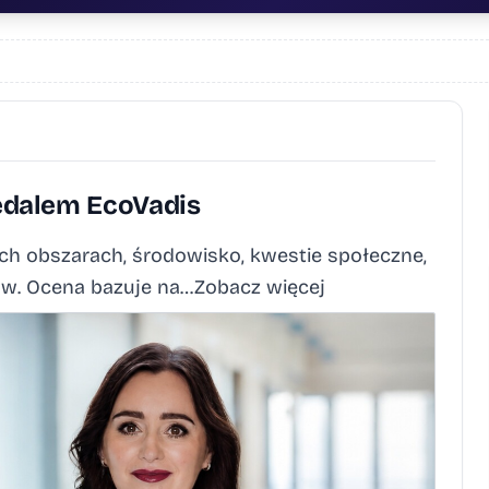
edalem EcoVadis
rech obszarach, środowisko, kwestie społeczne,
aw. Ocena bazuje na…Zobacz więcej