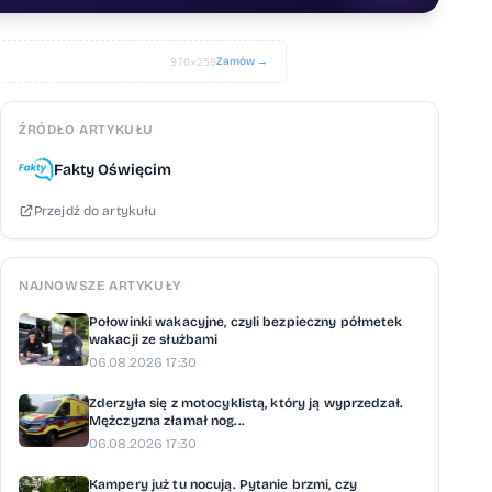
Zamów →
970×250
ŹRÓDŁO ARTYKUŁU
Fakty Oświęcim
Przejdź do artykułu
NAJNOWSZE ARTYKUŁY
Połowinki wakacyjne, czyli bezpieczny półmetek
wakacji ze służbami
06.08.2026 17:30
Zderzyła się z motocyklistą, który ją wyprzedzał.
Mężczyzna złamał nog...
06.08.2026 17:30
Kampery już tu nocują. Pytanie brzmi, czy