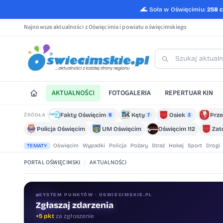
🌊
Soła w Oświęcimiu:
258 
Najnowsze aktualności z Oświęcimia i powiatu oświęcimskiego
AKTUALNOŚCI
FOTOGALERIA
REPERTUAR KIN
Fakty Oświęcim
Kęty
Osiek
Prze
ŹRÓDŁA
8
7
3
Policja Oświęcim
UM Oświęcim
Oświęcim 112
Zat
Oświęcim
Wypadki
Policja
Pożary
Straż
Hokej
Sport
Drogi
TEMATY
PORTAL OŚWIĘCIMSKI
|
AKTUALNOŚCI
SYSTEM PUNKTÓW · OSWIECIMSKIE.PL
Zgłaszaj zdarzenia
Oceniaj treści
+5 pkt
za zgłoszenie
+1 pkt
za ocenę