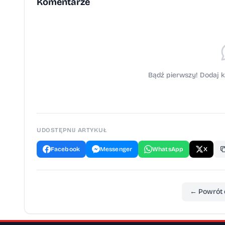
Global Compact i raportuje zgodnie ze stan
Komentarze
Bądź pierwszy! Dodaj k
UDOSTĘPNIJ ARTYKUŁ
Facebook
Messenger
WhatsApp
X
← Powrót 