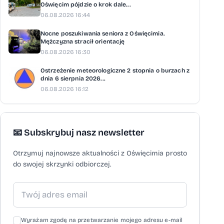
Oświęcim pójdzie o krok dale...
06.08.2026 16:44
Nocne poszukiwania seniora z Oświęcimia.
Mężczyzna stracił orientację
06.08.2026 16:30
Ostrzeżenie meteorologiczne 2 stopnia o burzach z
dnia 6 sierpnia 2026...
06.08.2026 16:12
📧 Subskrybuj nasz newsletter
Otrzymuj najnowsze aktualności z Oświęcimia prosto
do swojej skrzynki odbiorczej.
Wyrażam zgodę na przetwarzanie mojego adresu e-mail