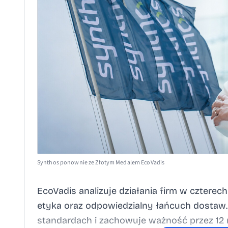
Synthos ponownie ze Złotym Medalem EcoVadis
EcoVadis analizuje działania firm w czterec
etyka oraz odpowiedzialny łańcuch dosta
standardach i zachowuje ważność przez 12 