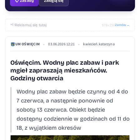
📋 Zasady
Zaloguj się
📢
Reklamuj się tutaj
Zamów →
970×250
UM OŚWIĘCIM
03.06.2026 12:21
kwiecień.katarzyna
•
•
Oświęcim. Wodny plac zabaw i park
mgieł zapraszają mieszkańców.
Godziny otwarcia
Wodny plac zabaw będzie czynny od 4 do
7 czerwca, a następnie ponownie od
soboty 13 czerwca. Obiekt będzie
dostępny codziennie w godzinach od 11 do
18, z wyjątkiem okresów