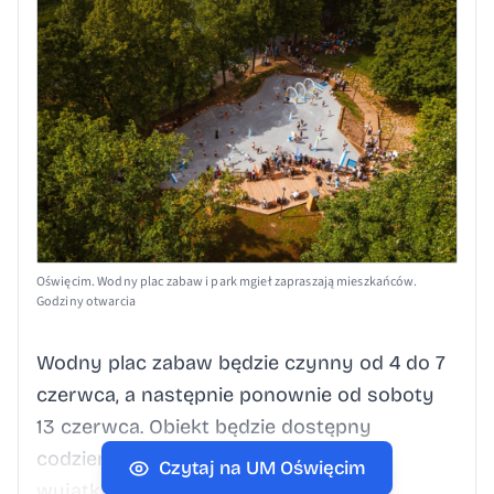
Oświęcim. Wodny plac zabaw i park mgieł zapraszają mieszkańców.
Godziny otwarcia
Wodny plac zabaw będzie czynny od 4 do 7
czerwca, a następnie ponownie od soboty
13 czerwca. Obiekt będzie dostępny
codziennie w godzinach od 11 do 18, z
Czytaj na UM Oświęcim
wyjątkiem okresów niepogody