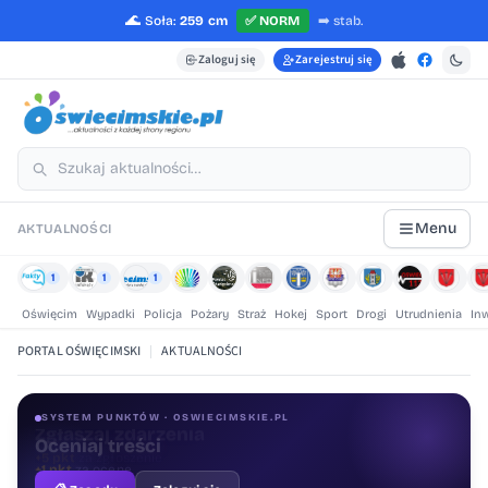
🌊
Soła:
259 cm
✅
NORM
➡️
stab.
Zaloguj się
Zarejestruj się
Menu
AKTUALNOŚCI
1
1
1
Oświęcim
Wypadki
Policja
Pożary
Straż
Hokej
Sport
Drogi
Utrudnienia
In
PORTAL OŚWIĘCIMSKI
|
AKTUALNOŚCI
SYSTEM PUNKTÓW · OSWIECIMSKIE.PL
Oceniaj treści
+1 pkt
za ocenę