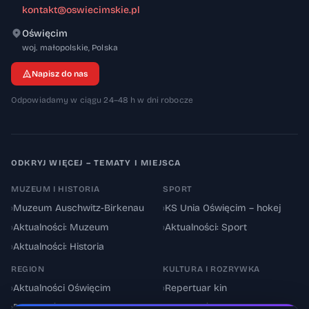
kontakt@oswiecimskie.pl
Oświęcim
32-600
woj. małopolskie
,
Polska
Napisz do nas
Odpowiadamy w ciągu 24–48 h w dni robocze
ODKRYJ WIĘCEJ – TEMATY I MIEJSCA
MUZEUM I HISTORIA
SPORT
›
Muzeum Auschwitz-Birkenau
›
KS Unia Oświęcim – hokej
›
Aktualności: Muzeum
›
Aktualności: Sport
›
Aktualności: Historia
REGION
KULTURA I ROZRYWKA
›
Aktualności Oświęcim
›
Repertuar kin
›
Powiat oświęcimski
›
Aktualności: Kultura