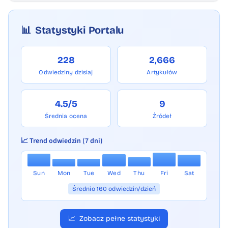
📊
Statystyki Portalu
228
2,666
Odwiedziny dzisiaj
Artykułów
4.5/5
9
Średnia ocena
Źródeł
📈 Trend odwiedzin (7 dni)
Sun
Mon
Tue
Wed
Thu
Fri
Sat
Średnio 160 odwiedzin/dzień
📈
Zobacz pełne statystyki