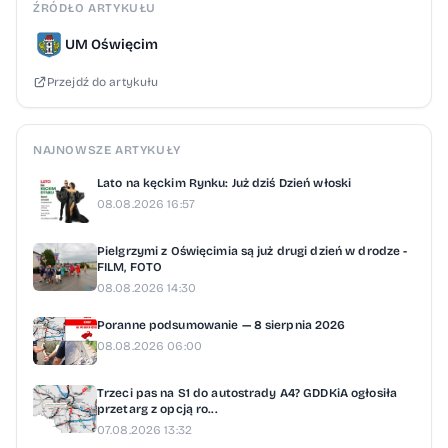
ŹRÓDŁO ARTYKUŁU
UM Oświęcim
Przejdź do artykułu
NAJNOWSZE ARTYKUŁY
Lato na kęckim Rynku: Już dziś Dzień włoski
08.08.2026 16:57
Pielgrzymi z Oświęcimia są już drugi dzień w drodze -
FILM, FOTO
08.08.2026 14:30
Poranne podsumowanie — 8 sierpnia 2026
08.08.2026 06:00
Trzeci pas na S1 do autostrady A4? GDDKiA ogłosiła
przetarg z opcją ro...
07.08.2026 13:32