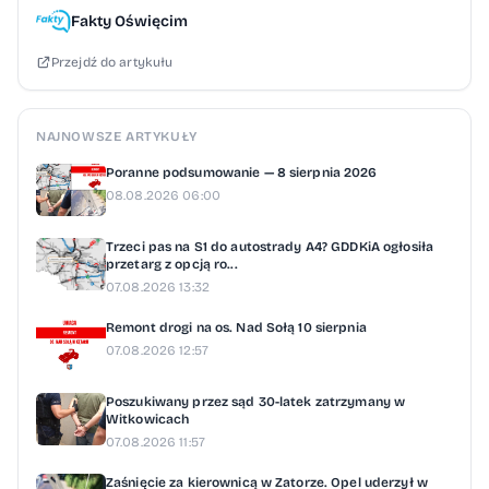
uczestników XXVI edycji Pucharu Tymbarku
Fakty Oświęcim
to nagroda za miesiące pracy,
Przejdź do artykułu
zaangażowania i sportowej pasji. Wielki finał
to nie tylko walka o zwycięstwo, ale także
możliwość poczucia atmosfery stadionu na
NAJNOWSZE ARTYKUŁY
którym swoje mecze rozgrywa
Poranne podsumowanie — 8 sierpnia 2026
reprezentacja Polski. „Większość piłkarek
08.08.2026 06:00
i piłkarzy kadr młodzieżowych oraz znaczna
Trzeci pas na S1 do autostrady A4? GDDKiA ogłosiła
część reprezentacji seniorskich pierwsze
przetarg z opcją ro...
kroki stawiało w Pucharze Tymbarku. To
07.08.2026 13:32
dowód, że jest to ważny element w dążeniu
Remont drogi na os. Nad Sołą 10 sierpnia
do celu. Oczywiście sam udział nie
07.08.2026 12:57
gwarantuje sukcesu, ale daje ogromną
Poszukiwany przez sąd 30-latek zatrzymany w
motywację” - podkreśla selekcjoner
Witkowicach
07.08.2026 11:57
reprezentacji Polski, Jan Urban. Puchar
Tymbarku jest inicjatywą, która od wielu lat
Zaśnięcie za kierownicą w Zatorze. Opel uderzył w