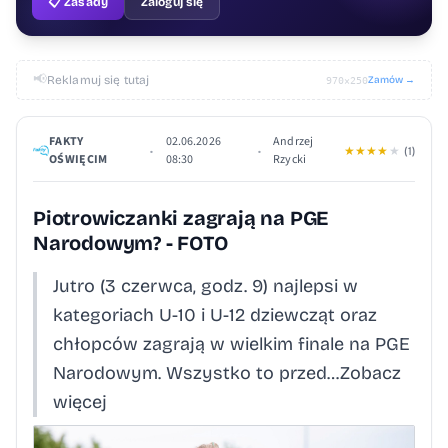
📋 Zasady
Zaloguj się
📢
Reklamuj się tutaj
Zamów →
970×250
FAKTY
02.06.2026
Andrzej
•
•
★
★
★
★
★
(1)
OŚWIĘCIM
08:30
Rzycki
Piotrowiczanki zagrają na PGE
Narodowym? - FOTO
Jutro (3 czerwca, godz. 9) najlepsi w
kategoriach U-10 i U-12 dziewcząt oraz
chłopców zagrają w wielkim finale na PGE
Narodowym. Wszystko to przed…Zobacz
więcej