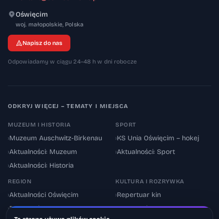
Oświęcim
32-600
woj. małopolskie
,
Polska
Napisz do nas
Odpowiadamy w ciągu 24–48 h w dni robocze
ODKRYJ WIĘCEJ – TEMATY I MIEJSCA
MUZEUM I HISTORIA
SPORT
›
Muzeum Auschwitz-Birkenau
›
KS Unia Oświęcim – hokej
›
Aktualności: Muzeum
›
Aktualności: Sport
›
Aktualności: Historia
REGION
KULTURA I ROZRYWKA
›
Aktualności Oświęcim
›
Repertuar kin
›
Powiat oświęcimski
›
Aktualności: Kultura