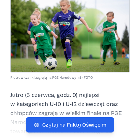
Piotrowiczanki zagrają na PGE Narodowym? - FOTO
Jutro (3 czerwca, godz. 9) najlepsi
w kategoriach U-10 i U-12 dziewcząt oraz
chłopców zagrają w wielkim finale na PGE
Narodowym. Wszystko to przed
Czytaj na Fakty Oświęcim
towarzyskim meczem Polski z Nigerią.