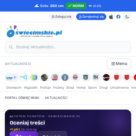
🌊
Soła:
260 cm
✅
NORM
➡️
stab.
Zaloguj się
Zarejestruj się
Menu
AKTUALNOŚCI
1
Oświęcim
Wypadki
Policja
Pożary
Straż
Hokej
Sport
Drogi
Utrudnienia
In
PORTAL OŚWIĘCIMSKI
|
AKTUALNOŚCI
SYSTEM PUNKTÓW · OSWIECIMSKIE.PL
Oceniaj treści
+1 pkt
za ocenę