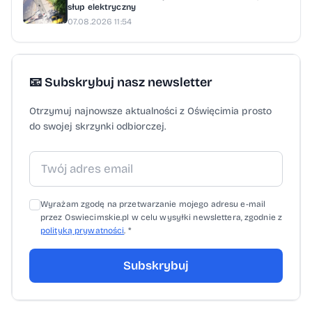
słup elektryczny
wyróżnia się unikatową oprawą. Nie inaczej
07.08.2026 11:54
będzie i w tym roku. Mecze o pierwsze
miejsca będą transmitowane na antenie TVP
Sport, na platformie tvpsport.pl oraz
📧 Subskrybuj nasz newsletter
w aplikacji mobilnej TVP Sport. Kibice
Otrzymuj najnowsze aktualności z Oświęcimia prosto
z całej Polski będą mogli śledzić zmagania
do swojej skrzynki odbiorczej.
największych talentów 3 czerwca od godz.
9 do 13 na tvpsport.pl oraz w aplikacji
mobilnej TVP Sport. Transmisja na antenie
jest planowana w godz. 9.30-12.
Wyrażam zgodę na przetwarzanie mojego adresu e-mail
przez Oswiecimskie.pl w celu wysyłki newslettera, zgodnie z
polityką prywatności
. *
Subskrybuj