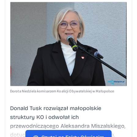
Dorota Niedziela komisarzem Koalicji Obywatelskiej w Małopolsce
Donald Tusk rozwiązał małopolskie
struktury KO i odwołał ich
przewodniczącego Aleksandra Miszalskiego,
dotychczasowego prezydenta Krakowa.