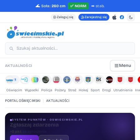
🌊
Soła:
260 cm
✅
NORM
➡️
stab.
Zaloguj się
Zarejestruj się
Menu
AKTUALNOŚCI
1
Oświęcim
Wypadki
Policja
Pożary
Straż
Hokej
Sport
Drogi
Utrudnienia
In
PORTAL OŚWIĘCIMSKI
|
AKTUALNOŚCI
SYSTEM PUNKTÓW · OSWIECIMSKIE.PL
Oceniaj treści
+1 pkt
za ocenę