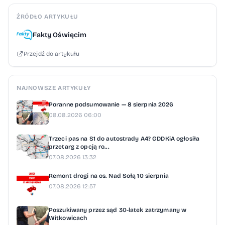
ŹRÓDŁO ARTYKUŁU
Fakty Oświęcim
Przejdź do artykułu
NAJNOWSZE ARTYKUŁY
Poranne podsumowanie — 8 sierpnia 2026
08.08.2026 06:00
Trzeci pas na S1 do autostrady A4? GDDKiA ogłosiła
przetarg z opcją ro...
07.08.2026 13:32
Remont drogi na os. Nad Sołą 10 sierpnia
07.08.2026 12:57
Poszukiwany przez sąd 30-latek zatrzymany w
Witkowicach