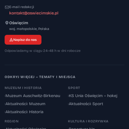
E-mail redakcji
kontakt@oswiecimskie.pl
Oświęcim
32-600
woj. małopolskie
,
Polska
Napisz do nas
Odpowiadamy w ciągu 24–48 h w dni robocze
ODKRYJ WIĘCEJ – TEMATY I MIEJSCA
MUZEUM I HISTORIA
SPORT
›
Muzeum Auschwitz-Birkenau
›
KS Unia Oświęcim – hokej
›
Aktualności: Muzeum
›
Aktualności: Sport
›
Aktualności: Historia
REGION
KULTURA I ROZRYWKA