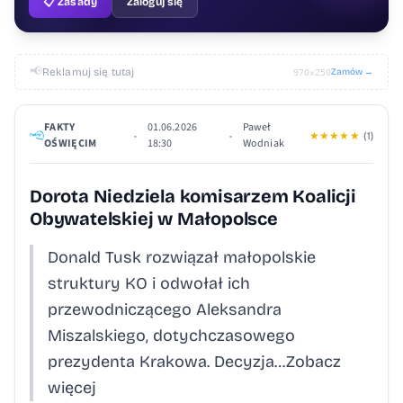
📋 Zasady
Zaloguj się
📢
Reklamuj się tutaj
Zamów →
970×250
FAKTY
01.06.2026
Paweł
•
•
★
★
★
★
★
(1)
OŚWIĘCIM
18:30
Wodniak
Dorota Niedziela komisarzem Koalicji
Obywatelskiej w Małopolsce
Donald Tusk rozwiązał małopolskie
struktury KO i odwołał ich
przewodniczącego Aleksandra
Miszalskiego, dotychczasowego
prezydenta Krakowa. Decyzja…Zobacz
więcej