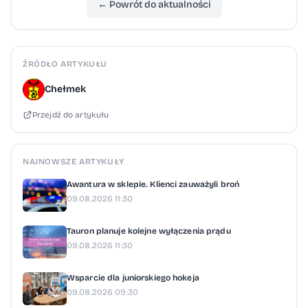
← Powrót do aktualności
ŹRÓDŁO ARTYKUŁU
Chełmek
Przejdź do artykułu
NAJNOWSZE ARTYKUŁY
Awantura w sklepie. Klienci zauważyli broń
09.08.2026 11:30
Tauron planuje kolejne wyłączenia prądu
09.08.2026 11:30
Wsparcie dla juniorskiego hokeja
09.08.2026 09:30