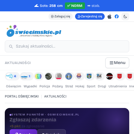
🌊
Soła:
258 cm
✅
NORM
➡️
stab.
Zaloguj się
Zarejestruj się
Menu
AKTUALNOŚCI
4
1
Oświęcim
Wypadki
Policja
Pożary
Straż
Hokej
Sport
Drogi
Utrudnienia
In
PORTAL OŚWIĘCIMSKI
|
AKTUALNOŚCI
SYSTEM PUNKTÓW · OSWIECIMSKIE.PL
Oceniaj treści
+1 pkt
za ocenę