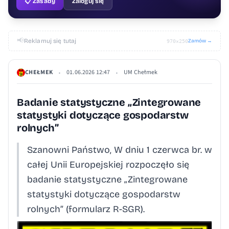
📋 Zasady
Zaloguj się
📢
Reklamuj się tutaj
Zamów →
970×250
CHEŁMEK
01.06.2026 12:47
UM Chełmek
•
•
Badanie statystyczne „Zintegrowane
statystyki dotyczące gospodarstw
rolnych”
Szanowni Państwo, W dniu 1 czerwca br. w
całej Unii Europejskiej rozpoczęło się
badanie statystyczne „Zintegrowane
statystyki dotyczące gospodarstw
rolnych” (formularz R-SGR).