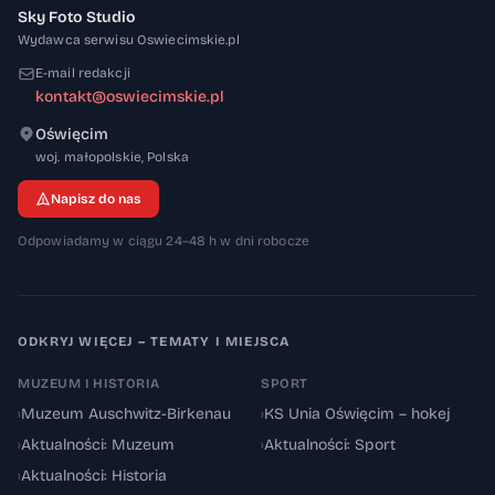
Sky Foto Studio
Wydawca serwisu Oswiecimskie.pl
E-mail redakcji
kontakt@oswiecimskie.pl
Oświęcim
32-600
woj. małopolskie
,
Polska
Napisz do nas
Odpowiadamy w ciągu 24–48 h w dni robocze
ODKRYJ WIĘCEJ – TEMATY I MIEJSCA
MUZEUM I HISTORIA
SPORT
›
Muzeum Auschwitz-Birkenau
›
KS Unia Oświęcim – hokej
›
Aktualności: Muzeum
›
Aktualności: Sport
›
Aktualności: Historia