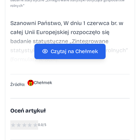
Badanie statystyczne „Zintegrowane statystyki dotyczące gospodarstw
rolnych”
Szanowni Państwo, W dniu 1 czerwca br. w
całej Unii Europejskiej rozpoczęło się
badanie statystyczne „Zintegrowane
statystyki dotyczące gospodarstw rolnych”
Czytaj na Chełmek
(formularz R-SGR).
Chełmek
Źródło:
Oceń artykuł
★
★
★
★
★
0.0/5