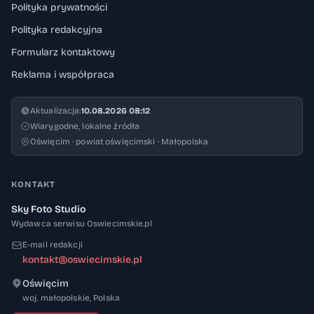
Polityka prywatności
Polityka redakcyjna
Formularz kontaktowy
Reklama i współpraca
Aktualizacja:
10.08.2026 08:12
Wiarygodne, lokalne źródła
Oświęcim · powiat oświęcimski · Małopolska
KONTAKT
Sky Foto Studio
Wydawca serwisu Oswiecimskie.pl
E-mail redakcji
kontakt@oswiecimskie.pl
Oświęcim
32-600
woj. małopolskie
,
Polska