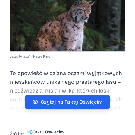
„Szepty lasu” - Nasze Kino
To opowieść widziana oczami wyjątkowych
mieszkańców unikalnego prastarego lasu –
niedźwiedzia, rysia i wilka, których losy
splatają się na górskim szlaku. Poznamy ich
Czytaj na Fakty Oświęcim
w sytuacjach stawiania czoła codziennymi
trudnościom związanym z przetrwaniem
i wychowaniem młodych,
Fakty Oświęcim
podporządkowanym cykliczności pór roku.
Źródło: