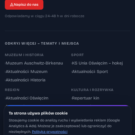
Napisz do nas
Odpowiadamy w ciągu 24–48 h w dni robocze
ODKRYJ WIĘCEJ – TEMATY I MIEJSCA
MUZEUM I HISTORIA
SPORT
›
Muzeum Auschwitz-Birkenau
›
KS Unia Oświęcim – hokej
›
Aktualności: Muzeum
›
Aktualności: Sport
›
Aktualności: Historia
REGION
KULTURA I ROZRYWKA
›
Aktualności Oświęcim
›
Repertuar kin
›
Powiat oświęcimski
›
Aktualności: Kultura
Ta strona używa plików cookie
›
Utrudnienia drogowe
›
Events & Wydarzenia
Stosujemy cookie do analizy ruchu i wyświetlania reklam (Google
Analytics & Ads). Możesz je zaakceptować lub ograniczyć do
niezbędnych.
Polityka prywatności