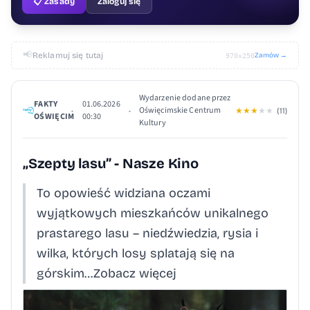
📋 Zasady
Zaloguj się
📢
Reklamuj się tutaj
Zamów →
970×250
Wydarzenie dodane przez
FAKTY
01.06.2026
Oświęcimskie Centrum
•
•
★
★
★
★
★
(11)
OŚWIĘCIM
00:30
Kultury
„Szepty lasu” - Nasze Kino
To opowieść widziana oczami
wyjątkowych mieszkańców unikalnego
prastarego lasu – niedźwiedzia, rysia i
wilka, których losy splatają się na
górskim…Zobacz więcej