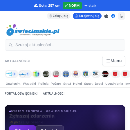
🌊
Soła:
257 cm
✅
NORM
➡️
stab.
Zaloguj się
Zarejestruj się
Menu
AKTUALNOŚCI
1
1
Oświęcim
Wypadki
Policja
Pożary
Straż
Hokej
Sport
Drogi
Utrudnienia
In
PORTAL OŚWIĘCIMSKI
|
AKTUALNOŚCI
SYSTEM PUNKTÓW · OSWIECIMSKIE.PL
Oceniaj treści
+1 pkt
za ocenę