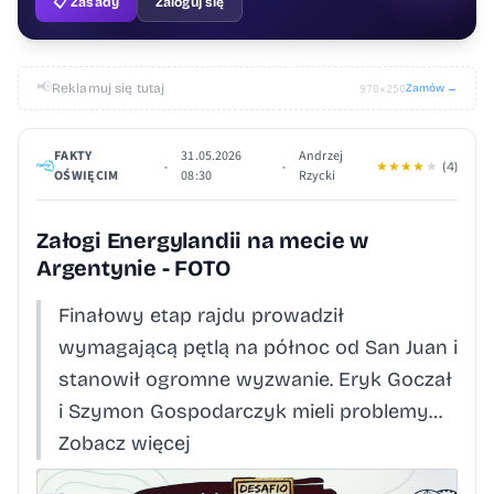
📋 Zasady
Zaloguj się
📢
Reklamuj się tutaj
Zamów →
970×250
FAKTY
31.05.2026
Andrzej
•
•
★
★
★
★
★
(4)
OŚWIĘCIM
08:30
Rzycki
Załogi Energylandii na mecie w
Argentynie - FOTO
Finałowy etap rajdu prowadził
wymagającą pętlą na północ od San Juan i
stanowił ogromne wyzwanie. Eryk Goczał
i Szymon Gospodarczyk mieli problemy…
Zobacz więcej