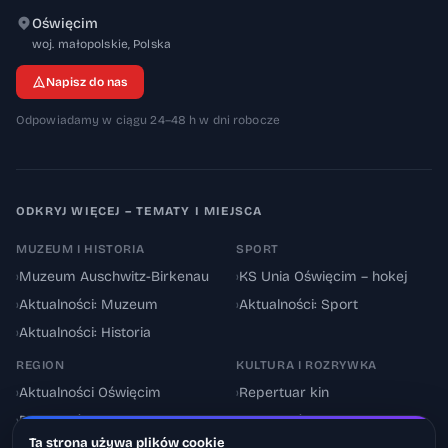
Oświęcim
32-600
woj. małopolskie
,
Polska
Napisz do nas
Odpowiadamy w ciągu 24–48 h w dni robocze
ODKRYJ WIĘCEJ – TEMATY I MIEJSCA
MUZEUM I HISTORIA
SPORT
›
Muzeum Auschwitz-Birkenau
›
KS Unia Oświęcim – hokej
›
Aktualności: Muzeum
›
Aktualności: Sport
›
Aktualności: Historia
REGION
KULTURA I ROZRYWKA
›
Aktualności Oświęcim
›
Repertuar kin
›
Powiat oświęcimski
›
Aktualności: Kultura
Ta strona używa plików cookie