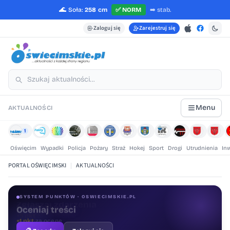
🌊
Soła:
258 cm
✅
NORM
➡️
stab.
Zaloguj się
Zarejestruj się
Menu
AKTUALNOŚCI
1
Oświęcim
Wypadki
Policja
Pożary
Straż
Hokej
Sport
Drogi
Utrudnienia
In
PORTAL OŚWIĘCIMSKI
|
AKTUALNOŚCI
SYSTEM PUNKTÓW · OSWIECIMSKIE.PL
Oceniaj treści
+1 pkt
za ocenę