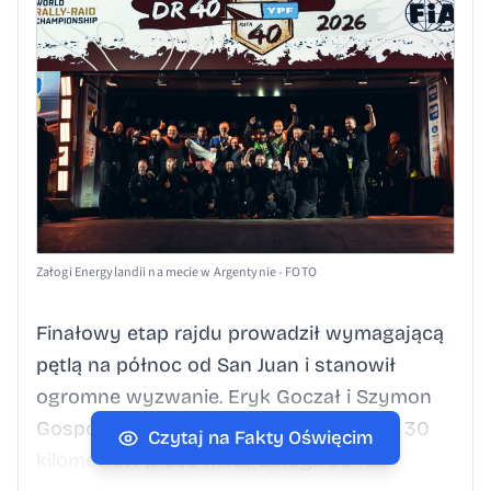
Załogi Energylandii na mecie w Argentynie - FOTO
Finałowy etap rajdu prowadził wymagającą
pętlą na północ od San Juan i stanowił
ogromne wyzwanie. Eryk Goczał i Szymon
Gospodarczyk mieli problemy zaledwie 30
Czytaj na Fakty Oświęcim
kilometrów przed metą. Załoga po raz