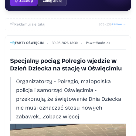
📋 Zasady
Zaloguj się
📢
Reklamuj się tutaj
Zamów →
970×250
FAKTY OŚWIĘCIM
30.05.2026 18:30
Paweł Wodniak
•
•
Specjalny pociąg Polregio wjedzie w
Dzień Dziecka na stację w Oświęcimiu
Organizatorzy - Polregio, małopolska
policja i samorząd Oświęcimia -
przekonują, że świętowanie Dnia Dziecka
nie musi oznaczać stosu nowych
zabawek…Zobacz więcej