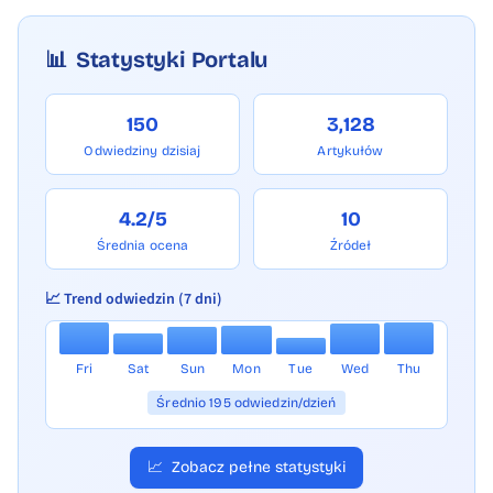
📊
Statystyki Portalu
150
3,128
Odwiedziny dzisiaj
Artykułów
4.2/5
10
Średnia ocena
Źródeł
📈 Trend odwiedzin (7 dni)
Fri
Sat
Sun
Mon
Tue
Wed
Thu
Średnio 195 odwiedzin/dzień
📈
Zobacz pełne statystyki