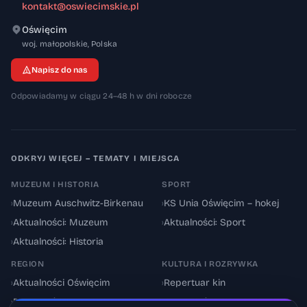
kontakt@oswiecimskie.pl
Oświęcim
32-600
woj. małopolskie
,
Polska
Napisz do nas
Odpowiadamy w ciągu 24–48 h w dni robocze
ODKRYJ WIĘCEJ – TEMATY I MIEJSCA
MUZEUM I HISTORIA
SPORT
›
Muzeum Auschwitz-Birkenau
›
KS Unia Oświęcim – hokej
›
Aktualności: Muzeum
›
Aktualności: Sport
›
Aktualności: Historia
REGION
KULTURA I ROZRYWKA
›
Aktualności Oświęcim
›
Repertuar kin
›
Powiat oświęcimski
›
Aktualności: Kultura