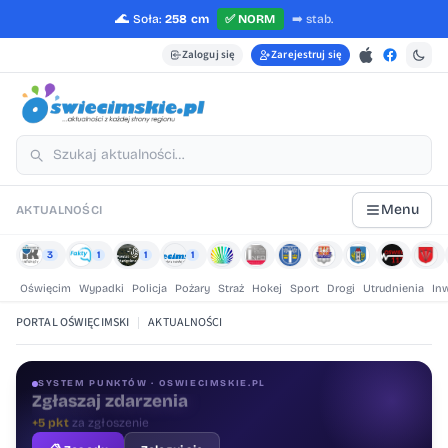
🌊
Soła:
258 cm
✅
NORM
➡️
stab.
Zaloguj się
Zarejestruj się
Menu
AKTUALNOŚCI
3
1
1
1
Oświęcim
Wypadki
Policja
Pożary
Straż
Hokej
Sport
Drogi
Utrudnienia
In
PORTAL OŚWIĘCIMSKI
|
AKTUALNOŚCI
SYSTEM PUNKTÓW · OSWIECIMSKIE.PL
Oceniaj treści
+1 pkt
za ocenę