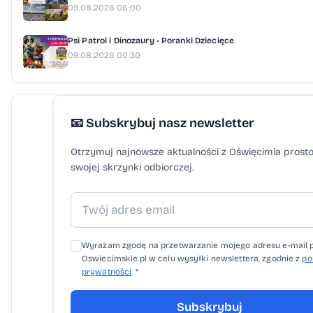
09.08.2026 06:00
Psi Patrol i Dinozaury - Poranki Dziecięce
09.08.2026 00:30
📧 Subskrybuj nasz newsletter
Otrzymuj najnowsze aktualności z Oświęcimia prost
swojej skrzynki odbiorczej.
Wyrażam zgodę na przetwarzanie mojego adresu e-mail 
Oswiecimskie.pl w celu wysyłki newslettera, zgodnie z
po
prywatności
. *
Subskrybuj