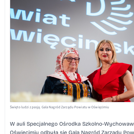
Święto ludzi z pasją. Gala Nagród Zarządu Powiatu w Oświęcimiu
W auli Specjalnego Ośrodka Szkolno-Wychowawczego w Oświęcimiu odbyła się Gala Nagród Zarządu Powiatu. Tom wyjątkowo uroczyste i radosne wydarzenie, podczas którego władze Powiatu Oświęcimskiego honorują osoby, zespoły i organizacje szczególnie zasłużone dla lokalnej społeczności. To właśnie dzięki ich pasji, talentowi i zaangażowaniu budowana jest tożsamość regionu, a powiat oświęcimski zyskuje doskonałych ambasadorów w kraju i poza jego granicami. Uroczysty wieczór 28 maja rozpoczął niezwykle nastrojowy występ utalentowanej wokalistki Leny Krakowczyk, której artystyczna droga rozpoczęła się właśnie w Oświęcimiu. Obecnie łączy naukę w I Liceum Ogólnokształcącym im. Stanisława Konarskiego w Oświęcimiu z profesjonalnym kształceniem muzycznym. Swoją przyszłość wiąże ze śpiewem, rozwijając umiejętności w Państwowej Szkole Muzycznej II stopnia im. Karola Szymanowskiego w Katowicach na wydziale wokalistyki klasycznej. Gości oraz laureatów Nagród Zarządu Powiatu w Oświęcimiu powitała prowadząca uroczystość naczelnik Wydziału Promocji Powiatu, Kultury i Sportu Sylwia Żak-Biesik. Następnie głos zabrali starosta Andrzej Skrzypiński oraz wicestarosta Teresa Jankowska, którzy podkreślili, jak ogromne znaczenie dla rozwoju naszego regionu mają osoby aktywnie działające na rzecz swoich lokalnych ojczyzn. Podziękowali wyróżnionym za ich codzienną pracę, pasję i wkład w promocję powiatu. Podczas gali zaprezentowano sylwetki tegorocznych laureatów w trzech kategoriach, po czym nastąpiło uroczyste wręczenie nagród. Okazałe statuetki wręczyli nagrodzonym starosta Andrzej Skrzypiński, wicestarosta Teresa Jankowska oraz członkowie zarządu Powiatu Oświęcimskiego – Małgorzata Kotapka, Jerzy Mieszczak i Wojciech Kajdas. Listy gratulacyjne do laureatów przesłali posłowie Dorota Niedziela, Marek Sowa i Paweł Śliz. Nagrody w dziedzinie kultury to wyróżnienia przyznawane osobom i zespołom, które poprzez działalność artystyczną, edukacyjną i społeczną budują tożsamość naszego regionu oraz dbają o rozwój i ochronę lokalnego dziedzictwa. Laureaci: Artur Adamczak Teresa Piskorz Aleksandra Dobner Janusz Majcherek Bernadetta Stawowczyk-Zemanek Małgorzata Gwóźdź Halina Czerwiec Zespół Regionalny „Skidzinianie” Orkiestra Dęta ROK Zator. Z kolei nagrody za osiągnięcia w działalności sportowej trafiły w ręce osób, które dzięki konsekwencji, ciężkiej pracy i sportowej pasji promują Powiat Oświęcimski podczas zawodów i wydarzeń sportowych. Laureaci: Rafał Czopek Patryk Flieger Sebastian Żabiński Robert Zieliński Tadeusz Łysek. W ostatniej części gali wręczono wyróżnienia dla organizacji pozarządowych oraz społeczników realizujących wyjątkowe inicjatywy na rzecz mieszkańców Powiatu Oświęcimskiego. Konkurs „Kalejdoskop Inicjatyw” promuje działania integrujące lokalne społeczności, budujące więzi międzyludzkie i odpowiadające na realne potrzeby mieszkańców. Laureaci: Stowarzyszenie Pozytywni – „Bijemy rekord w najdłuższym łańcuchu choinkowym” Stowarzyszenie „Brzost” – „Mamy tę MOC” Stowarzyszenie „Pokolenia” przy Dziennym Domu Pomocy w Oświęcimiu – „Pokolenia na Plus – edukacja do i o starości” Towarzystwo Miłośników Osieka – „Osieckie posiady” Stowarzyszenie Integracyjne Wspólna Sprawa w Osieku – „Osieckie posiady” Fundacja Miasto Pracownia – „Mozaiki Miasto Pracowni” Fundacja Skrzydła Przebudzenia – „Odnaleźć siebie razem” Stowarzyszenie Zaangażowane – „Zaangażowane z serca – dobro, które wraca”. Z całego serca gratulujemy wszystkim nagrodzonym i dziękujemy za wkład w rozwój Powiatu Oświęcimskiego! *** Laureaci Nagrody Zarządu Powiatu w Oświęcimiu za osiągnięcia w dziedzinie twórczości artystycznej, upowszechniania i ochrony kultury w 2025 roku Artur Adamczak od lat w swoim domu prowadzi „Poddasze u Adamsa” – lokalne mikromuzeum, w którym zgromadził bogatą kolekcję pamiątek, związanych przede wszystkim z historią miejscowej kopalni i działalnością klubu sportowego Górnik Brzeszcze. Inicjatywa „Poddasze u Adamsa” powstała dzięki osobistemu zaangażowaniu, pasji i wieloletniej pracy Artura Adamczaka osiągając wysoką wartość historyczną, edukacyjną i kulturową. W zbiorach „Poddasza” znajdują się m.in.: historyczne lampy i kaski górnicze, szpady i odznaki górnicze, archiwalne dokumenty i publikacje, pamiątki sportowe, proporczyki, medale, koszulki, bilety meczowe, a także unikatowe bryły węgla z widocznymi odciskami prehistorycznej flory. Teresa Piskorz, pasjonatka śpiewu i tańca ludowego z Oświęcimia, kolekcjonerka strojów regionalnych. Przez wiele lat tancerka i instruktorka z sukcesami prowadząca Zespół Folklorystyczny „Dolina Soły”, całym sercem zaangażowana w działalność kulturalną na rzecz naszego powiatu. Pod jej kierownictwem zespół dał 460 występów. Teresa Piskorz była organizatorką i współorganizatorką wielu imprez folklorystycznych, zarażając swoją pasją liczne grono osób. Poprzez swoją aktywność na niwie kultury skutecznie promowała powiat na arenie regionalnej, krajowej i międzynarodowej. Aleksandra Dobner, nauczycielka, projektantka wnętrz i artystka interdyscyplinarna. Od lat zaangażowana w życie społeczne lokalnych środowisk. W latach 2016-2019 roku uczyła w Brzeszczach, łącząca pasję do języka ze sztuką, a w kolejnych latach projektowała przestrzeń ekspozycyjną Garden Space oraz współtworzyła serię programów dla architektów. Swoje zamiłowanie do sztuki i architektury zawsze łączy ze świadomością życia w kolektywnej rzeczywistości. Szczególne znaczenie dla lokalnej społeczności miało założenie przez Aleksandrę Dobner przestrzeni kreatywnej w Oświęcimiu. Janusz Majcherek, muzyk i pedagog, od dwóch dekad związany w Młodzieżowym Domu Kultury w Oświęcimiu jako nauczyciel gry na instrumentach i opiekun zespołów muzycznych. Zespoły i soliści pod jego opieką zdobywali nagrody i wyróżnienia m.in. w Konkursie Pieśni Patriotycznej w Brzeszczach i Ogólnopolskim Festiwalu „Dźwięki Wolności” w Gdyni. Jest również jurorem wielu konkursów muzycznych na terenie naszego powiatu, współpracując z lokalnymi placówkami kultury. W 2025 roku zrealizował projekt muzyczno-historyczny, którego efektem jest płyta „1913 Historia miłosna emigrantki” oraz album opisujący historię rodzinną na tle historii Oświęcimia z początku XX wieku. Bernadeta Stawowczyk-Zemanek jest nauczycielką muzyki w Zespole Szkolno-Przedszkolnym Nr 1 w Osieku. Uczy również teorii muzyki oraz jest dyrygentem chórów w Państwowej Szkole Muzycznej I stopnia w Oświęcimiu. Od 2007 roku pełni funkcję dyrygenta chóru Camminando działającego w Osieku. W swojej pracy konsekwentnie rozwija umiejętności muzyczne dzieci i młodzieży, kształtując ich wrażliwość artystyczną oraz poczucie odpowiedzialności za wspólne dzieło. Szczególne miejsce w jej działalności zajmuje praca na rzecz społeczności lokalnej Gminy Osiek. Jej dorobek artystyczny został doceniony m.in. Nagrodą Ministra Kultury, Sztuki i Dziedzictwa Narodowego. Małgorzata Gwóźdź aktywnie angażuje się w tworzenie i realizację przedsięwzięć artystycznych o znaczeniu lokalnym i regionalnym. W przeszłości pracowała jako nauczycielka języka polskiego i kultury w środowiskach polonijnych w Kazachstanie i Rosji. Jest autorką licznych scenariuszy, tekstów oraz reżyserką widowisk teatralnych i koncertów. Szczególne miejsce zajmuje w nich tematyka historii Polski, dziedzictwa kulturowego Osieka oraz wartości patriotycznych i wspólnotowych. Współpracowała m.in. z Międzynarodowym Domem Spotkań Młodzieży w Oświęcimiu, uczestnicząc w projektach edukacyjnych i artystycznych promujących dialog, kulturę i pamięć historyczną. Za działalność na rzecz kultury i edukacji została uhonorowana statuetką Dobrego Ducha MDSM. Halina Czerwiec jest instruktorką ds. kultury w Gminnej Bibliotece Publicznej w Przeciszowie. Rodowita Ukrainka, w Polsce mieszka od 2001 roku. Ukończyła Muzyczną Uczelnię Państwową w Drohobyczu w klasie skrzypiec. Od wielu lat odpowiada za organizację wydarzeń kulturalnych skierowanych do dzieci, młodzieży oraz osób dorosłych w Przeciszowie. Aktywnie uczestniczy w przygotowaniu i realizacji wydarzeń gminnych, powiatowych, a nawet ogólnopolskich. Inicjatorka i prowadząca zajęcia umuzykalniające dla dzieci przedszkolnych. Jest współzałożycielką oraz koordynatorką Dziecięco-Młodzieżowego Zespołu Pieśni i Tańca „PrzeCisza”. Zespół Regionalny „Skidzinianie” od blisko sześciu dekad pielęgnuje lokalne tradycje. Przekazuje wiedzę o dawnych obyczajach i dba o zachowanie dziedzictwa kulturowego regionu. „Skidzinianie” tworzą autentyczną wspólnotę miło