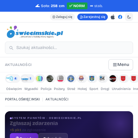
🌊
Soła:
258 cm
✅
NORM
➡️
stab.
Zaloguj się
Zarejestruj się
Menu
AKTUALNOŚCI
4
1
Oświęcim
Wypadki
Policja
Pożary
Straż
Hokej
Sport
Drogi
Utrudnienia
In
PORTAL OŚWIĘCIMSKI
|
AKTUALNOŚCI
SYSTEM PUNKTÓW · OSWIECIMSKIE.PL
Oceniaj treści
+1 pkt
za ocenę