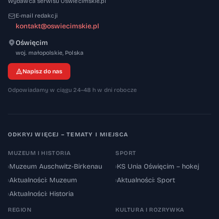
Wydawca serwisu Oswiecimskie.pl
E-mail redakcji
kontakt@oswiecimskie.pl
Oświęcim
32-600
woj. małopolskie
,
Polska
Napisz do nas
Odpowiadamy w ciągu 24–48 h w dni robocze
ODKRYJ WIĘCEJ – TEMATY I MIEJSCA
MUZEUM I HISTORIA
SPORT
›
Muzeum Auschwitz-Birkenau
›
KS Unia Oświęcim – hokej
›
Aktualności: Muzeum
›
Aktualności: Sport
›
Aktualności: Historia
REGION
KULTURA I ROZRYWKA