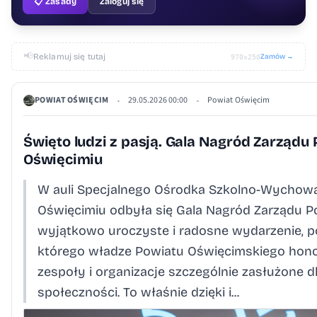
📋 Zasady
Zaloguj się
📢
Reklamuj się tutaj
Zamów →
970×250
POWIAT OŚWIĘCIM
29.05.2026 00:00
Powiat Oświęcim
•
•
Święto ludzi z pasją. Gala Nagród Zarządu
Oświęcimiu
W auli Specjalnego Ośrodka Szkolno-Wycho
Oświęcimiu odbyła się Gala Nagród Zarządu P
wyjątkowo uroczyste i radosne wydarzenie, 
którego władze Powiatu Oświęcimskiego hono
zespoły i organizacje szczególnie zasłużone dl
społeczności. To właśnie dzięki i...