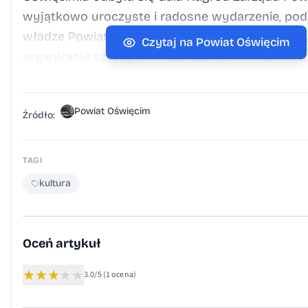
Czytaj na Powiat Oświęcim
Powiat Oświęcim
Źródło:
TAGI
kultura
Oceń artykuł
★
★
★
★
★
3.0/5
(1 ocena)