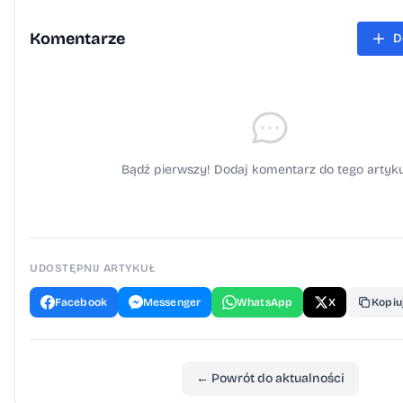
Komentarze
D
Bądź pierwszy! Dodaj komentarz do tego artyku
UDOSTĘPNIJ ARTYKUŁ
Facebook
Messenger
WhatsApp
X
Kopiuj
← Powrót do aktualności