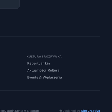
KULTURA I ROZRYWKA
›
Repertuar kin
›
Aktualności: Kultura
›
Events & Wydarzenia
Regulamin
·
Kontakt
·
Sitemap
Designed by
Sky Creative