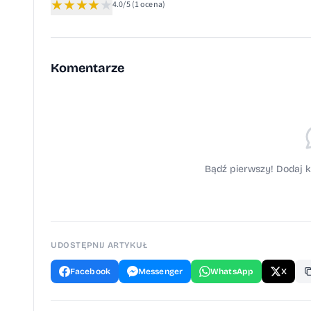
★
★
★
★
★
4.0/5
(1 ocena)
Komentarze
Bądź pierwszy! Dodaj k
UDOSTĘPNIJ ARTYKUŁ
Facebook
Messenger
WhatsApp
X