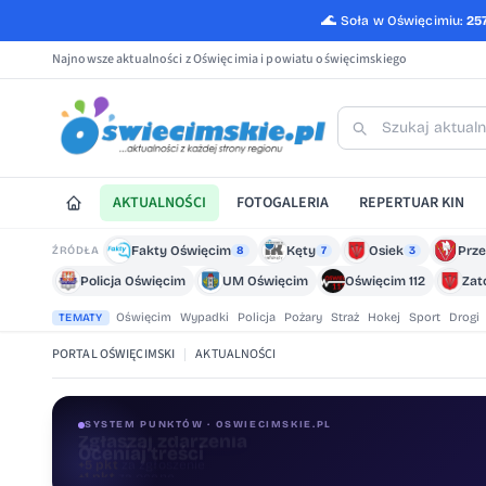
🌊
Soła w Oświęcimiu:
25
Najnowsze aktualności z Oświęcimia i powiatu oświęcimskiego
AKTUALNOŚCI
FOTOGALERIA
REPERTUAR KIN
Fakty Oświęcim
Kęty
Osiek
Prze
ŹRÓDŁA
8
7
3
Policja Oświęcim
UM Oświęcim
Oświęcim 112
Zat
Oświęcim
Wypadki
Policja
Pożary
Straż
Hokej
Sport
Drogi
TEMATY
PORTAL OŚWIĘCIMSKI
|
AKTUALNOŚCI
SYSTEM PUNKTÓW · OSWIECIMSKIE.PL
Oceniaj treści
+1 pkt
za ocenę