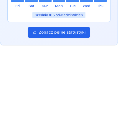
Fri
Sat
Sun
Mon
Tue
Wed
Thu
Średnio 165 odwiedzin/dzień
📈
Zobacz pełne statystyki