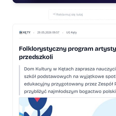
📢
Reklamuj się tutaj
KĘTY
29.05.2026 09:57
UG Kęty
•
•
Folklorystyczny program artysty
przedszkoli
Dom Kultury w Kętach zaprasza nauczycie
szkół podstawowych na wyjątkowe spotka
edukacyjny przygotowany przez Zespół Pi
przybliżyć najmłodszym bogactwo polskiej