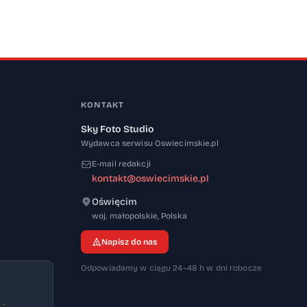
KONTAKT
Sky Foto Studio
Wydawca serwisu Oswiecimskie.pl
E-mail redakcji
kontakt@oswiecimskie.pl
Oświęcim
32-600
woj. małopolskie
,
Polska
Napisz do nas
Odpowiadamy w ciągu 24–48 h w dni robocze
 ·