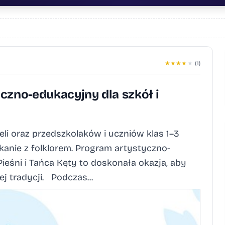
★
★
★
★
★
(1)
czno-edukacyjny dla szkół i
li oraz przedszkolaków i uczniów klas 1–3
nie z folklorem. Program artystyczno-
eśni i Tańca Kęty to doskonała okazja, aby
 tradycji. Podczas...