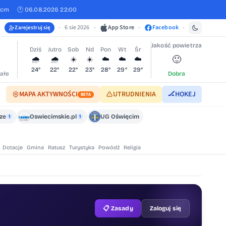
 cm
🕐 06.08.2026 22:00
•
6 sie 2026
•
App Store
•
Facebook
•
Zarejestruj się
Jakość powietrza
Dziś
Jutro
Sob
Nd
Pon
Wt
Śr
🙂
🌧️
🌧️
☀️
☀️
☁️
☁️
☁️
24°
22°
22°
23°
28°
29°
29°
ałe
Dobra
MAPA AKTYWNOŚCI
UTRUDNIENIA
🏒
HOKEJ
BETA
cze
Oswiecimskie.pl
UG Oświęcim
1
1
Dotacje
Gmina
Ratusz
Turystyka
Powódź
Religia
📋 Zasady
Zaloguj się