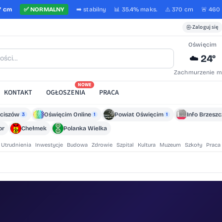
7 cm
✅
NORMALNY
➡️
stabilny
📊 35.4%
maks.
⚠️ 370 cm
🚨 460
Zaloguj się
Oświęcim
24°
☁️
Zachmurzenie m
NOWE
KONTAKT
OGŁOSZENIA
PRACA
ciszów
Oświęcim Online
Powiat Oświęcim
Info Brzesz
3
1
1
or
Chełmek
Polanka Wielka
Utrudnienia
Inwestycje
Budowa
Zdrowie
Szpital
Kultura
Muzeum
Szkoły
Praca