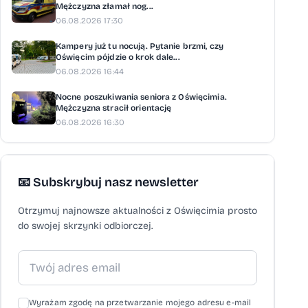
Mężczyzna złamał nog...
06.08.2026 17:30
Kampery już tu nocują. Pytanie brzmi, czy
Oświęcim pójdzie o krok dale...
06.08.2026 16:44
Nocne poszukiwania seniora z Oświęcimia.
Mężczyzna stracił orientację
06.08.2026 16:30
📧 Subskrybuj nasz newsletter
Otrzymuj najnowsze aktualności z Oświęcimia prosto
do swojej skrzynki odbiorczej.
Wyrażam zgodę na przetwarzanie mojego adresu e-mail