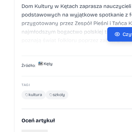
Dom Kultury w Kętach zaprasza nauczycieli 
podstawowych na wyjątkowe spotkanie z f
przygotowany przez Zespół Pieśni i Tańca K
najmłodszym bogactwo polskiej tradycji. 
Czy
poznają świat folkloru poprzez zabawę, tan
kroków tanecznych, wysłuchają regionalny
strojów i instrumentów ludowych z Małopol
Kęty
Godziny do wyboru: 9:30 oraz 11:00 Miejsc
Źródło:
Cena biletu: 10 zł od osoby Zapraszamy do
grupowej pod numerem telefonu 33 844 8
TAGI
kultura
szkoly
Oceń artykuł