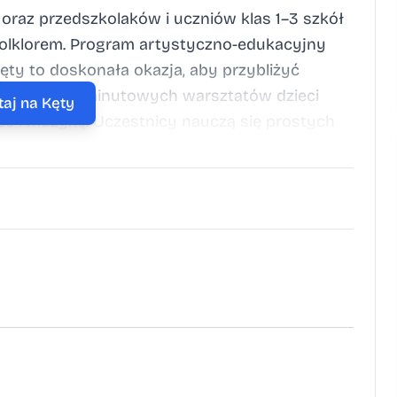
oraz przedszkolaków i uczniów klas 1–3 szkół
olklorem. Program artystyczno-edukacyjny
ęty to doskonała okazja, aby przybliżyć
Podczas 45-minutowych warsztatów dzieci
taj na Kęty
iec i muzykę. Uczestnicy nauczą się prostych
ch legend oraz odkryją tajemnice dawnych
ski i Beskidu Żywieckiego. Termin: 18 czerwca
e: Sala widowiskowa Domu Kultury w Kętach
 kontaktu w celu dokonania rezerwacji
6 77. DK Kęty