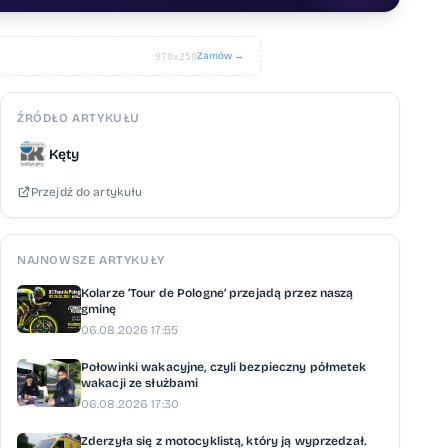
Zamów →
970×250
ŹRÓDŁO ARTYKUŁU
Kęty
Przejdź do artykułu
NAJNOWSZE ARTYKUŁY
Kolarze ‘Tour de Pologne’ przejadą przez naszą
gminę
06.08.2026 17:55
Połowinki wakacyjne, czyli bezpieczny półmetek
wakacji ze służbami
06.08.2026 17:30
Zderzyła się z motocyklistą, który ją wyprzedzał.