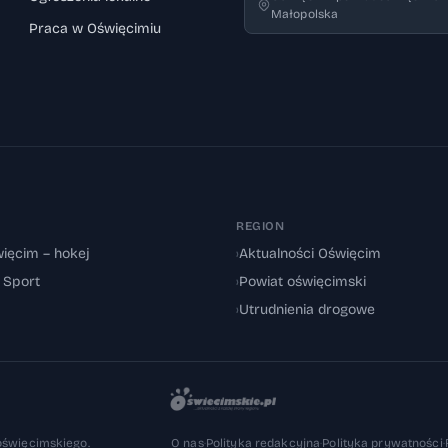
Małopolska
Praca w Oświęcimiu
REGION
ięcim – hokej
›
Aktualności Oświęcim
: Sport
›
Powiat oświęcimski
›
Utrudnienia drogowe
oświęcimskiego.
O nas
·
Polityka redakcyjna
·
Polityka prywatności
·