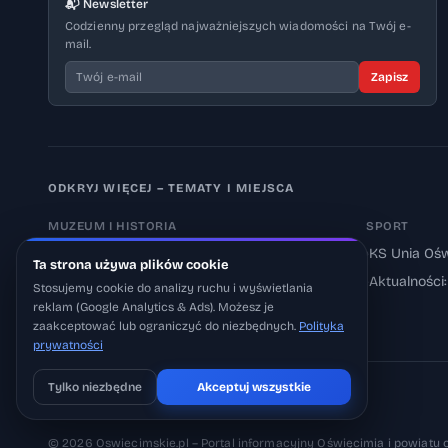
📬 Newsletter
Codzienny przegląd najważniejszych wiadomości na Twój e-
mail.
Zapisz
ODKRYJ WIĘCEJ – TEMATY I MIEJSCA
MUZEUM I HISTORIA
SPORT
›
Muzeum Auschwitz-Birkenau
›
KS Unia Ośw
Ta strona używa plików cookie
›
Aktualności: Muzeum
›
Aktualności
Stosujemy cookie do analizy ruchu i wyświetlania
reklam (Google Analytics & Ads). Możesz je
›
Aktualności: Historia
zaakceptować lub ograniczyć do niezbędnych.
Polityka
prywatności
Tylko niezbędne
Akceptuj wszystkie
Pobierz na iOS
Może później
© 2026 Oswiecimskie.pl – Portal informacyjny Oświęcimia i powiatu 