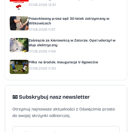
07.08.2026 12:57
Poszukiwany przez sąd 30-latek zatrzymany w
Witkowicach
07.08.2026 11:57
Zaśnięcie za kierownicą w Zatorze. Opel uderzył w
słup elektryczny
07.08.2026 11:54
Piłka na środek. Inauguracja V-ligowców
07.08.2026 11:30
📧 Subskrybuj nasz newsletter
Otrzymuj najnowsze aktualności z Oświęcimia prosto
do swojej skrzynki odbiorczej.