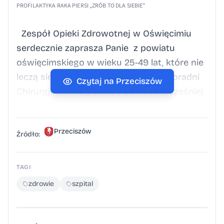
PROFILAKTYKA RAKA PIERSI „ZRÓB TO DLA SIEBIE”
Zespół Opieki Zdrowotnej w Oświęcimiu
serdecznie zaprasza Panie z powiatu
oświęcimskiego w wieku 25-49 lat, które nie
leczą się w Poradni Onkologicznej i Poradni
Czytaj na Przeciszów
Chirurgii Onkologicznej z powodu wcześniej
zdiagnozowanych zmian nowotworowych o
charakterze złośliwym piersi na bezpłatne
Przeciszów
badania USG piersi. Badania będą
Źródło:
wykonywane od 15.06.2026r. Rejestracja
telefoniczna rozpoczyna się od 01.06.2026r.
TAGI
do wyczerpania limitu badań, pod numerem
zdrowie
szpital
797 542 057 w godz. 7.30-10.00 od
poniedziałku do piątku lub osobista w
Centrum Diagnostycznym ( gabinet opisowy