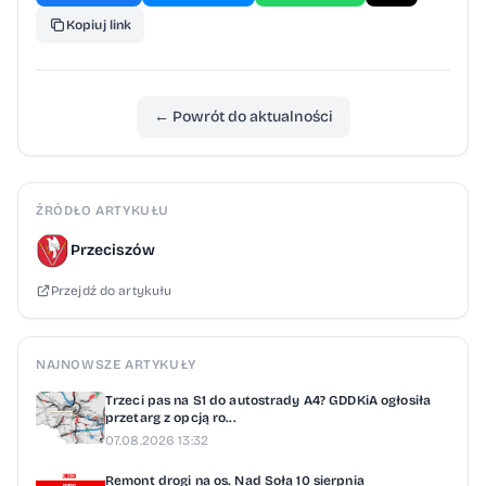
Kopiuj link
← Powrót do aktualności
ŹRÓDŁO ARTYKUŁU
Przeciszów
Przejdź do artykułu
NAJNOWSZE ARTYKUŁY
Trzeci pas na S1 do autostrady A4? GDDKiA ogłosiła
przetarg z opcją ro...
07.08.2026 13:32
Remont drogi na os. Nad Sołą 10 sierpnia