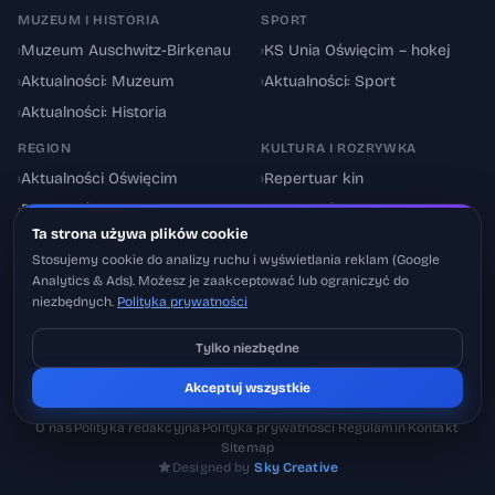
MUZEUM I HISTORIA
SPORT
›
Muzeum Auschwitz-Birkenau
›
KS Unia Oświęcim – hokej
›
Aktualności: Muzeum
›
Aktualności: Sport
›
Aktualności: Historia
REGION
KULTURA I ROZRYWKA
›
Aktualności Oświęcim
›
Repertuar kin
›
Powiat oświęcimski
›
Aktualności: Kultura
Ta strona używa plików cookie
›
Utrudnienia drogowe
›
Events & Wydarzenia
Stosujemy cookie do analizy ruchu i wyświetlania reklam (Google
Analytics & Ads). Możesz je zaakceptować lub ograniczyć do
niezbędnych.
Polityka prywatności
Tylko niezbędne
Pobierz na iOS
Akceptuj wszystkie
© 2026 Oswiecimskie.pl – Portal informacyjny Oświęcimia i powiatu
Może później
oświęcimskiego.
O nas
·
Polityka redakcyjna
·
Polityka prywatności
·
Regulamin
·
Kontakt
·
Sitemap
Designed by
Sky Creative