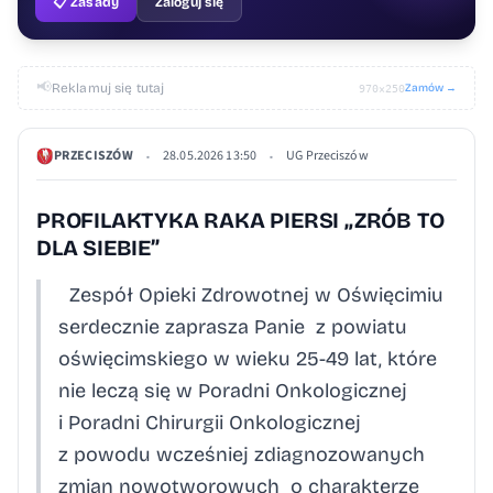
📋 Zasady
Zaloguj się
📢
Reklamuj się tutaj
Zamów →
970×250
PRZECISZÓW
28.05.2026 13:50
UG Przeciszów
•
•
PROFILAKTYKA RAKA PIERSI „ZRÓB TO
DLA SIEBIE”
Zespół Opieki Zdrowotnej w Oświęcimiu
serdecznie zaprasza Panie z powiatu
oświęcimskiego w wieku 25-49 lat, które
nie leczą się w Poradni Onkologicznej
i Poradni Chirurgii Onkologicznej
z powodu wcześniej zdiagnozowanych
zmian nowotworowych o charakterze