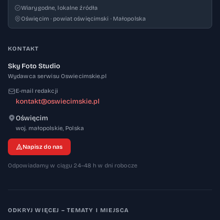
Wiarygodne, lokalne źródła
Oświęcim · powiat oświęcimski · Małopolska
KONTAKT
Sky Foto Studio
Wydawca serwisu Oswiecimskie.pl
E-mail redakcji
kontakt@oswiecimskie.pl
Oświęcim
32-600
woj. małopolskie
,
Polska
Napisz do nas
Odpowiadamy w ciągu 24–48 h w dni robocze
ODKRYJ WIĘCEJ – TEMATY I MIEJSCA