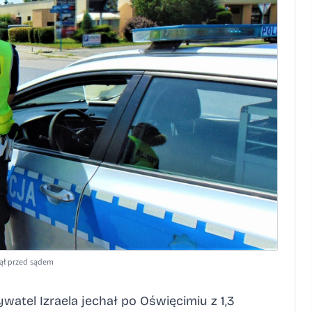
nął przed sądem
ywatel Izraela jechał po Oświęcimiu z 1,3