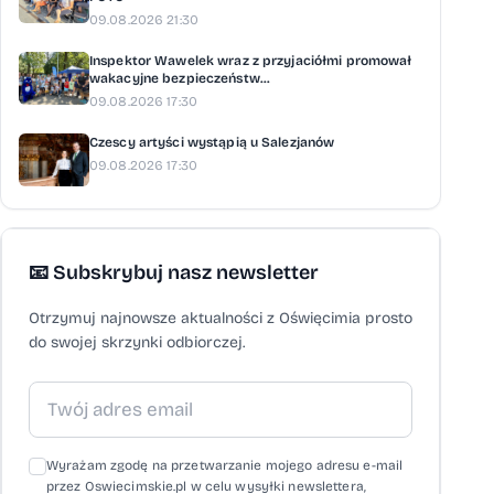
09.08.2026 21:30
Inspektor Wawelek wraz z przyjaciółmi promował
wakacyjne bezpieczeństw...
09.08.2026 17:30
Czescy artyści wystąpią u Salezjanów
09.08.2026 17:30
📧 Subskrybuj nasz newsletter
Otrzymuj najnowsze aktualności z Oświęcimia prosto
do swojej skrzynki odbiorczej.
Wyrażam zgodę na przetwarzanie mojego adresu e-mail
przez Oswiecimskie.pl w celu wysyłki newslettera,