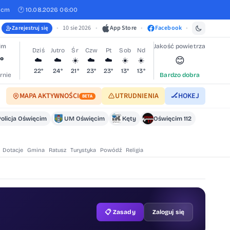
 cm
🕐 10.08.2026 06:00
•
10 sie 2026
•
App Store
•
Facebook
•
Zarejestruj się
im
Jakość powietrza
Dziś
Jutro
Śr
Czw
Pt
Sob
Nd
°
😊
☁️
☁️
☀️
☁️
☁️
☀️
☀️
22°
24°
21°
23°
23°
13°
13°
rnie
Bardzo dobra
MAPA AKTYWNOŚCI
UTRUDNIENIA
🏒
HOKEJ
BETA
Policja Oświęcim
UM Oświęcim
Kęty
Oświęcim 112
Dotacje
Gmina
Ratusz
Turystyka
Powódź
Religia
📋 Zasady
Zaloguj się