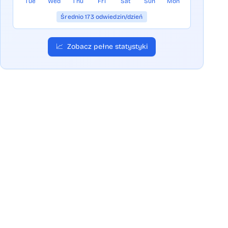
Tue
Wed
Thu
Fri
Sat
Sun
Mon
Średnio 173 odwiedzin/dzień
📈
Zobacz pełne statystyki