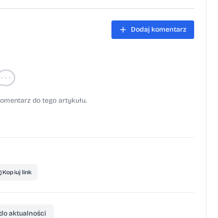
adzenia pojazdów oraz konfiskata pojazdu lub
ajmniej 1,5 promila. Za łamanie sądowego
Dodaj komentarz
pięciu lat pozbawienia wolności. Strona główna
omentarz do tego artykułu.
Kopiuj link
do aktualności