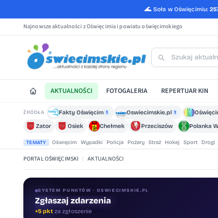
🌊
Soła w Oświęcimiu:
25
Najnowsze aktualności z Oświęcimia i powiatu oświęcimskiego
AKTUALNOŚCI
FOTOGALERIA
REPERTUAR KIN
Fakty Oświęcim
Oswiecimskie.pl
Oświęci
ŹRÓDŁA
1
1
Zator
Osiek
Chełmek
Przeciszów
Polanka W
Oświęcim
Wypadki
Policja
Pożary
Straż
Hokej
Sport
Drogi
TEMATY
PORTAL OŚWIĘCIMSKI
|
AKTUALNOŚCI
SYSTEM PUNKTÓW · OSWIECIMSKIE.PL
Zgłaszaj zdarzenia
Oceniaj treści
+5 pkt
za zgłoszenie
+1 pkt
za ocenę