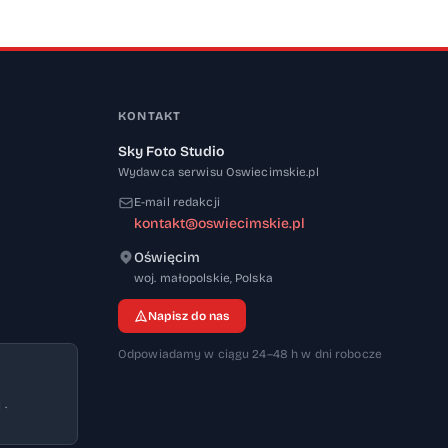
KONTAKT
Sky Foto Studio
Wydawca serwisu Oswiecimskie.pl
E-mail redakcji
kontakt@oswiecimskie.pl
Oświęcim
32-600
woj. małopolskie
,
Polska
Napisz do nas
Odpowiadamy w ciągu 24–48 h w dni robocze
 ·