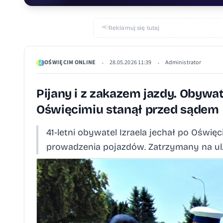
📢
Reklamuj się tutaj
OŚWIĘCIM ONLINE
28.05.2026 11:39
Administrator
•
•
Pijany i z zakazem jazdy. Obywa
Oświęcimiu stanął przed sądem
41-letni obywatel Izraela jechał po Oświę
prowadzenia pojazdów. Zatrzymany na ul.