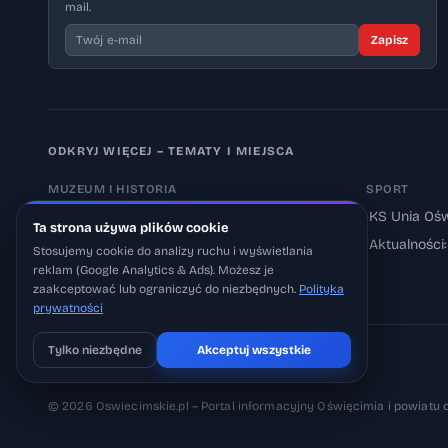
mail.
Zapisz
ODKRYJ WIĘCEJ – TEMATY I MIEJSCA
MUZEUM I HISTORIA
SPORT
›
Muzeum Auschwitz-Birkenau
›
KS Unia Ośw
Ta strona używa plików cookie
›
Aktualności: Muzeum
›
Aktualności
Stosujemy cookie do analizy ruchu i wyświetlania
reklam (Google Analytics & Ads). Możesz je
›
Aktualności: Historia
zaakceptować lub ograniczyć do niezbędnych.
Polityka
prywatności
Tylko niezbędne
Akceptuj wszystkie
Pobierz na iOS
Może później
© 2026 Oswiecimskie.pl – Portal informacyjny Oświęcimia i powiatu 