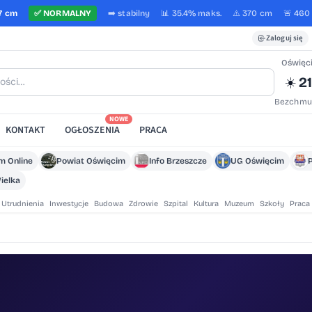
7 cm
✅
NORMALNY
➡️
stabilny
📊 35.4%
maks.
⚠️ 370 cm
🚨 460
Zaloguj się
Oświęc
21
☀️
Bezchmu
NOWE
KONTAKT
OGŁOSZENIA
PRACA
m Online
Powiat Oświęcim
Info Brzeszcze
UG Oświęcim
ielka
Utrudnienia
Inwestycje
Budowa
Zdrowie
Szpital
Kultura
Muzeum
Szkoły
Praca