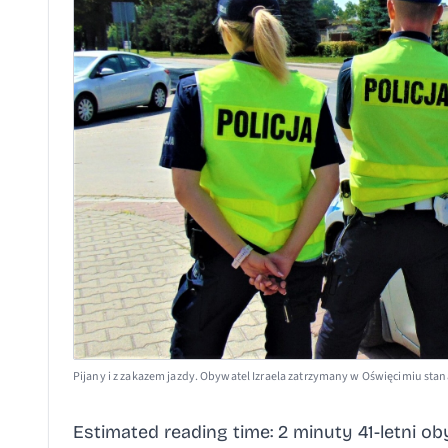
Pijany i z zakazem jazdy. Obywatel Izraela zatrzymany w Oświęcimiu sta
Estimated reading time: 2 minuty 41-letni ob