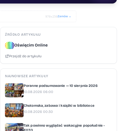
Zamów →
970×250
ŹRÓDŁO ARTYKUŁU
Oświęcim Online
Przejdź do artykułu
NAJNOWSZE ARTYKUŁY
Poranne podsumowanie — 10 sierpnia 2026
10.08.2026 06:00
Chotomska, zabawa i książki w bibliotece
10.08.2026 00:30
Tak powinno wyglądać wakacyjne popołudnie -
FOTO