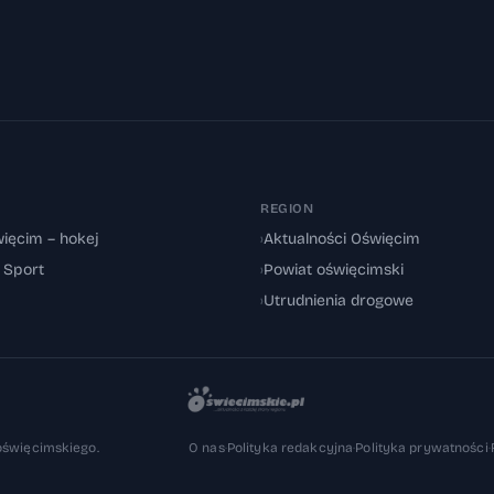
REGION
ięcim – hokej
›
Aktualności Oświęcim
: Sport
›
Powiat oświęcimski
›
Utrudnienia drogowe
oświęcimskiego.
O nas
·
Polityka redakcyjna
·
Polityka prywatności
·