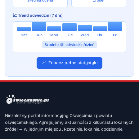
Średnia ocena
Źródeł
📈 Trend odwiedzin (7 dni)
Sat
Sun
Mon
Tue
Wed
Thu
Fri
Średnio 161 odwiedzin/dzień
📈
Zobacz pełne statystyki
Niezależny portal informacyjny Oświęcimia i powiatu
oświęcimskiego. Agregujemy aktualności z kilkunastu lokalnych
źródeł — w jednym miejscu . Rzetelnie, lokalnie, codziennie.