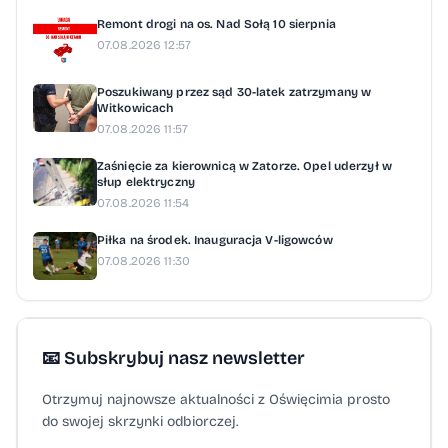
Remont drogi na os. Nad Sołą 10 sierpnia
07.08.2026 12:57
Poszukiwany przez sąd 30-latek zatrzymany w
Witkowicach
07.08.2026 11:57
Zaśnięcie za kierownicą w Zatorze. Opel uderzył w
słup elektryczny
07.08.2026 11:54
Piłka na środek. Inauguracja V-ligowców
07.08.2026 11:30
📧 Subskrybuj nasz newsletter
Otrzymuj najnowsze aktualności z Oświęcimia prosto
do swojej skrzynki odbiorczej.