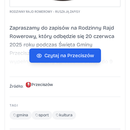
RODZINNY RAJD ROWEROWY – RUSZAJĄ ZAPISY
Zapraszamy do zapisów na Rodzinny Rajd
Rowerowy, który odbędzie się 20 czerwca
2025 roku podczas Święta Gminy
Przeciszów!Zapisy na podstawie
Czytaj na Przeciszów
wypełnionej karty zgłoszenia trwają do 9
czerwca 2026 roku. W chwili zapisu należy
dokonać wpłaty w wysokości 30 zł.
Przeciszów
Pozostałe szczegóły znajdują się
Źródło:
w Regulaminie. ILOŚĆ MIEJSC
OGRANICZONA! Formularz zgłoszenia
TAGI
oraz regulamin dostępne w załącznikach
gmina
sport
kultura
poniżej.