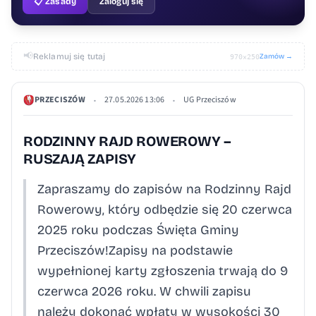
📋 Zasady
Zaloguj się
📢
Reklamuj się tutaj
Zamów →
970×250
PRZECISZÓW
27.05.2026 13:06
UG Przeciszów
•
•
RODZINNY RAJD ROWEROWY –
RUSZAJĄ ZAPISY
Zapraszamy do zapisów na Rodzinny Rajd
Rowerowy, który odbędzie się 20 czerwca
2025 roku podczas Święta Gminy
Przeciszów!Zapisy na podstawie
wypełnionej karty zgłoszenia trwają do 9
czerwca 2026 roku. W chwili zapisu
należy dokonać wpłaty w wysokości 30