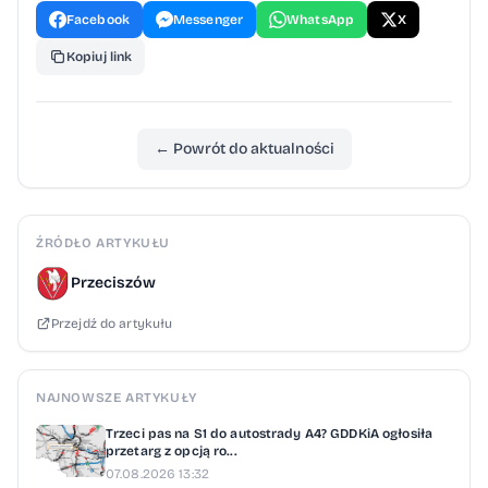
Facebook
Messenger
WhatsApp
X
Kopiuj link
← Powrót do aktualności
ŹRÓDŁO ARTYKUŁU
Przeciszów
Przejdź do artykułu
NAJNOWSZE ARTYKUŁY
Trzeci pas na S1 do autostrady A4? GDDKiA ogłosiła
przetarg z opcją ro...
07.08.2026 13:32