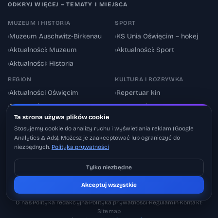
ODKRYJ WIĘCEJ – TEMATY I MIEJSCA
MUZEUM I HISTORIA
SPORT
›
Muzeum Auschwitz-Birkenau
›
KS Unia Oświęcim – hokej
›
Aktualności: Muzeum
›
Aktualności: Sport
›
Aktualności: Historia
REGION
KULTURA I ROZRYWKA
›
Aktualności Oświęcim
›
Repertuar kin
›
Powiat oświęcimski
›
Aktualności: Kultura
Ta strona używa plików cookie
›
Utrudnienia drogowe
›
Events & Wydarzenia
Stosujemy cookie do analizy ruchu i wyświetlania reklam (Google
Analytics & Ads). Możesz je zaakceptować lub ograniczyć do
niezbędnych.
Polityka prywatności
Tylko niezbędne
Pobierz na iOS
Akceptuj wszystkie
© 2026 Oswiecimskie.pl – Portal informacyjny Oświęcimia i powiatu
Może później
oświęcimskiego.
O nas
·
Polityka redakcyjna
·
Polityka prywatności
·
Regulamin
·
Kontakt
·
Sitemap