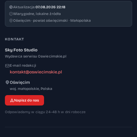
Aktualizacja:
07.08.2026 22:18
Wiarygodne, lokalne źródła
Oświęcim · powiat oświęcimski · Małopolska
KONTAKT
Sky Foto Studio
Wydawca serwisu Oswiecimskie.pl
E-mail redakcji
kontakt@oswiecimskie.pl
Oświęcim
32-600
woj. małopolskie
,
Polska
Napisz do nas
Odpowiadamy w ciągu 24–48 h w dni robocze