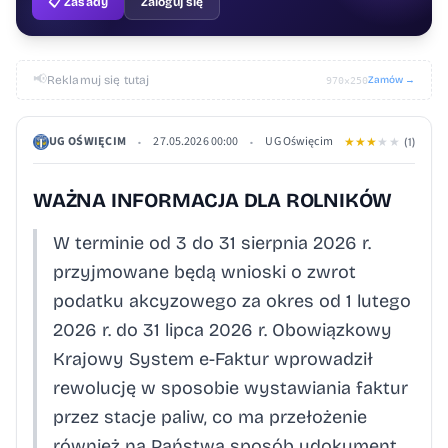
📋 Zasady
Zaloguj się
📢
Reklamuj się tutaj
Zamów →
970×250
UG OŚWIĘCIM
27.05.2026 00:00
UG Oświęcim
•
•
★
★
★
★
★
(1)
WAŻNA INFORMACJA DLA ROLNIKÓW
W terminie od 3 do 31 sierpnia 2026 r.
przyjmowane będą wnioski o zwrot
podatku akcyzowego za okres od 1 lutego
2026 r. do 31 lipca 2026 r. Obowiązkowy
Krajowy System e-Faktur wprowadził
rewolucję w sposobie wystawiania faktur
przez stacje paliw, co ma przełożenie
również na Państwa sposób udokument...