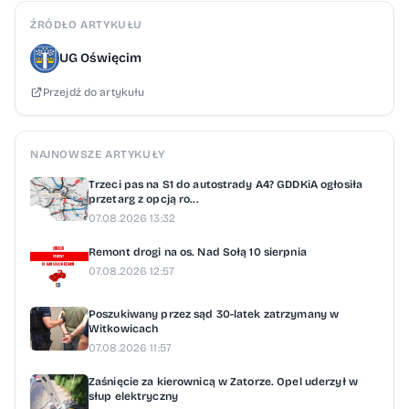
wystawianych na kwoty nieprzekraczające
ŹRÓDŁO ARTYKUŁU
450 zł (lub 100 euro). Przy składaniu
UG Oświęcim
wniosków dotyczących zwrotu podatku
Przejdź do artykułu
akcyzowego od paliwa rolniczego w terminie
od 3 do 31 sierpnia 2026 r. akceptowane
będą następujące dokumenty
NAJNOWSZE ARTYKUŁY
potwierdzające zakup paliwa: Powyższe
Trzeci pas na S1 do autostrady A4? GDDKiA ogłosiła
zmiany nie wpływają na zasady składania
przetarg z opcją ro...
07.08.2026 13:32
wniosków o zwrot podatku akcyzowego od
paliwa rolniczego w urzędach gmin, zmienia
Remont drogi na os. Nad Sołą 10 sierpnia
07.08.2026 12:57
się jedynie format dokumentowania zakupu.
ul. Zamkowa 12 32-600 Oświęcim
Poszukiwany przez sąd 30-latek zatrzymany w
Witkowicach
07.08.2026 11:57
Zaśnięcie za kierownicą w Zatorze. Opel uderzył w
słup elektryczny