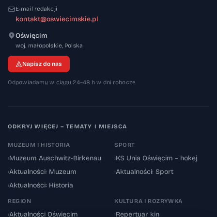
E-mail redakcji
kontakt@oswiecimskie.pl
Oświęcim
32-600
woj. małopolskie
,
Polska
Napisz do nas
Odpowiadamy w ciągu 24–48 h w dni robocze
ODKRYJ WIĘCEJ – TEMATY I MIEJSCA
MUZEUM I HISTORIA
SPORT
›
Muzeum Auschwitz-Birkenau
›
KS Unia Oświęcim – hokej
›
Aktualności: Muzeum
›
Aktualności: Sport
›
Aktualności: Historia
REGION
KULTURA I ROZRYWKA
›
Aktualności Oświęcim
›
Repertuar kin