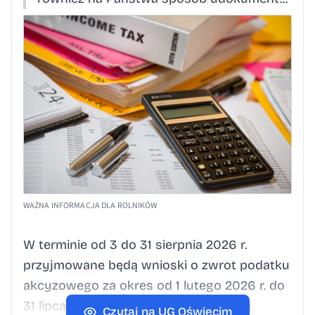
WAŻNA INFORMACJA DLA ROLNIKÓW
W terminie od 3 do 31 sierpnia 2026 r.
przyjmowane będą wnioski o zwrot podatku
akcyzowego za okres od 1 lutego 2026 r. do
31 lipca 2026 r. Obowiązkowy Krajowy
Czytaj na UG Oświęcim