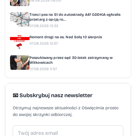
08.08.2026 06:00
Trzeci pas na S1 do autostrady A4? GDDKiA ogłosiła
przetarg z opcją ro...
07.08.2026 13:32
Remont drogi na os. Nad Sołą 10 sierpnia
07.08.2026 12:57
Poszukiwany przez sąd 30-latek zatrzymany w
Witkowicach
07.08.2026 11:57
📧 Subskrybuj nasz newsletter
Otrzymuj najnowsze aktualności z Oświęcimia prosto
do swojej skrzynki odbiorczej.