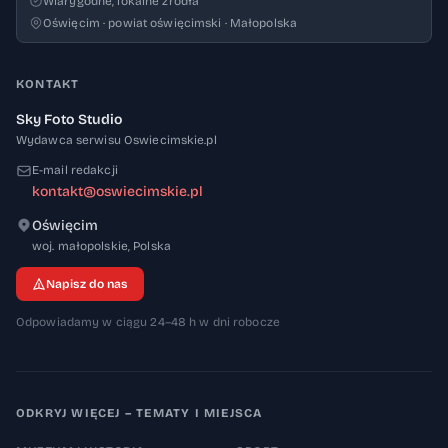
Wiarygodne, lokalne źródła
Oświęcim · powiat oświęcimski · Małopolska
KONTAKT
Sky Foto Studio
Wydawca serwisu Oswiecimskie.pl
E-mail redakcji
kontakt@oswiecimskie.pl
Oświęcim
32-600
woj. małopolskie
,
Polska
Napisz do nas
Odpowiadamy w ciągu 24–48 h w dni robocze
ODKRYJ WIĘCEJ – TEMATY I MIEJSCA