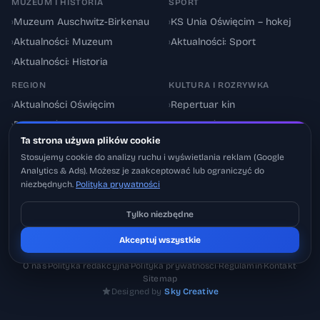
MUZEUM I HISTORIA
SPORT
›
Muzeum Auschwitz-Birkenau
›
KS Unia Oświęcim – hokej
›
Aktualności: Muzeum
›
Aktualności: Sport
›
Aktualności: Historia
REGION
KULTURA I ROZRYWKA
›
Aktualności Oświęcim
›
Repertuar kin
›
Powiat oświęcimski
›
Aktualności: Kultura
Ta strona używa plików cookie
›
Utrudnienia drogowe
›
Events & Wydarzenia
Stosujemy cookie do analizy ruchu i wyświetlania reklam (Google
Analytics & Ads). Możesz je zaakceptować lub ograniczyć do
niezbędnych.
Polityka prywatności
Tylko niezbędne
Pobierz na iOS
© 2026 Oswiecimskie.pl – Portal informacyjny Oświęcimia i powiatu
Akceptuj wszystkie
Może później
oświęcimskiego.
O nas
·
Polityka redakcyjna
·
Polityka prywatności
·
Regulamin
·
Kontakt
·
Sitemap
Designed by
Sky Creative