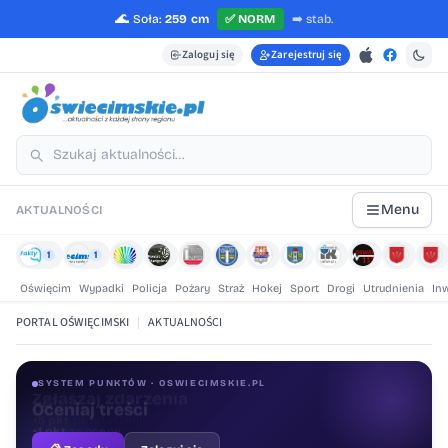
🌊
Soła:
259 cm
✅
NORM
➡️
stab.
Zaloguj się
Zarejestruj się
Menu
AKTUALNOŚCI
1
1
Oświęcim
Wypadki
Policja
Pożary
Straż
Hokej
Sport
Drogi
Utrudnienia
In
PORTAL OŚWIĘCIMSKI
|
AKTUALNOŚCI
SYSTEM PUNKTÓW · OSWIECIMSKIE.PL
Oceniaj treści
+1 pkt
za ocenę