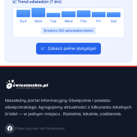
📈 Trend odwiedzin (7 dni)
Sun
Mon
Tue
Wed
Thu
Fri
Sat
Średnio 152 odwiedzin/dzień
📈
Zobacz pełne statystyki
Niezależny portal informacyjny Oświęcimia i powiatu
oświęcimskiego. Agregujemy aktualności z kilkunastu lokalnych
źródeł — w jednym miejscu . Rzetelnie, lokalnie, codziennie.
Obserwuj nas na Facebooku