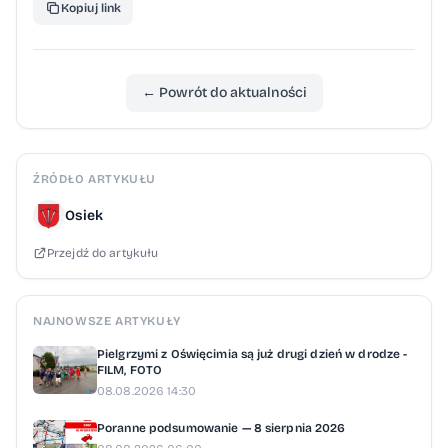
Kopiuj link
telefoniczne zgłoszenie udziału. Zgłoszenia
przyjmowane są pod numerami telefonów:
33 843 29 95 oraz 534 274 887. Powiatowy
← Powrót do aktualności
Lekarz Weterynariiw OświęcimiuAgnieszka
Stachera
ŹRÓDŁO ARTYKUŁU
Osiek
Przejdź do artykułu
NAJNOWSZE ARTYKUŁY
Pielgrzymi z Oświęcimia są już drugi dzień w drodze -
FILM, FOTO
08.08.2026 14:30
Poranne podsumowanie — 8 sierpnia 2026