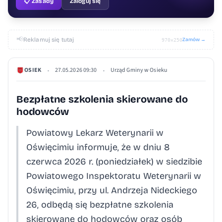
📋 Zasady
Zaloguj się
📢
Reklamuj się tutaj
Zamów →
970×250
OSIEK
27.05.2026 09:30
Urząd Gminy w Osieku
•
•
Bezpłatne szkolenia skierowane do
hodowców
Powiatowy Lekarz Weterynarii w
Oświęcimiu informuje, że w dniu 8
czerwca 2026 r. (poniedziałek) w siedzibie
Powiatowego Inspektoratu Weterynarii w
Oświęcimiu, przy ul. Andrzeja Nideckiego
26, odbędą się bezpłatne szkolenia
skierowane do hodowców oraz osób