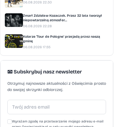
06.08.2026 22:30
Zmarł Zdzisław Kozaczek. Przez 32 lata tworzył
niepowtarzalną atmosfer...
06.08.2026 22:28
Kolarze ‘Tour de Pologne’ przejadą przez naszą
gminę
06.08.2026 17:55
📧 Subskrybuj nasz newsletter
Otrzymuj najnowsze aktualności z Oświęcimia prosto
do swojej skrzynki odbiorczej.
Wyrażam zgodę na przetwarzanie mojego adresu e-mail
przez Oswiecimskie.pl w celu wysyłki newslettera,