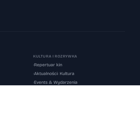
KULTURA I ROZRYWKA
›
Repertuar kin
›
Aktualności: Kultura
›
Events & Wydarzenia
Regulamin
·
Kontakt
·
Sitemap
Designed by
Sky Creative