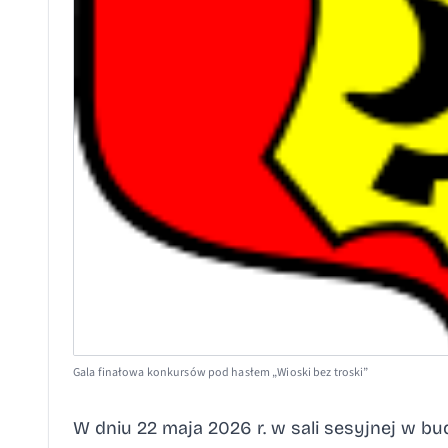
Gala finałowa konkursów pod hasłem „Wioski bez troski”
W dniu 22 maja 2026 r. w sali sesyjnej w 