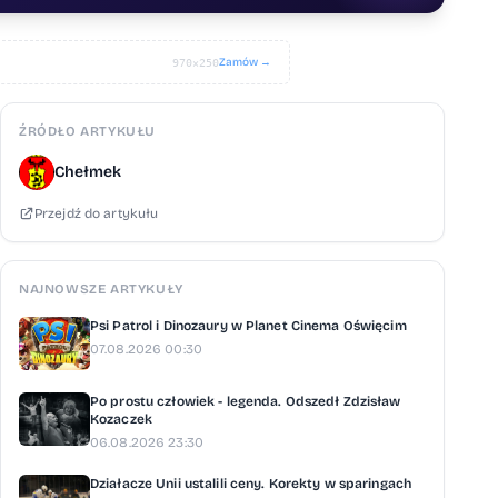
Zamów →
970×250
ŹRÓDŁO ARTYKUŁU
Chełmek
Przejdź do artykułu
NAJNOWSZE ARTYKUŁY
Psi Patrol i Dinozaury w Planet Cinema Oświęcim
07.08.2026 00:30
Po prostu człowiek - legenda. Odszedł Zdzisław
Kozaczek
06.08.2026 23:30
Działacze Unii ustalili ceny. Korekty w sparingach