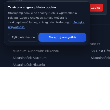
Ta strona używa plików cookie
Zapisz
Stosujemy cookie do analizy ruchu i wyświetlania
reklam (Google Analytics & Ads). Możesz je
zaakceptować lub ograniczyć do niezbędnych.
Polityka
prywatności
ODKRYJ WIĘCEJ – TEMATY I MIEJSCA
Tylko niezbędne
Akceptuj wszystkie
Pobierz na iOS
Może później
MUZEUM I HISTORIA
SPORT
›
Muzeum Auschwitz-Birkenau
›
KS Unia Ośw
›
Aktualności: Muzeum
›
Aktualności
›
Aktualności: Historia
© 2026 Oswiecimskie.pl – Portal informacyjny Oświęcimia i powiatu 