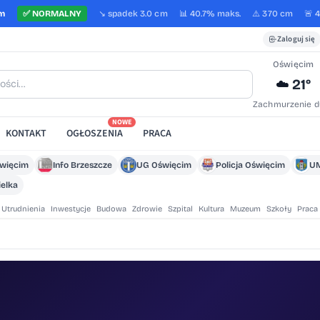
cm
✅
NORMALNY
↘️
spadek
3.0 cm
📊 40.7%
maks.
⚠️ 370 cm
🚨 
Zaloguj się
Oświęcim
21°
☁️
Zachmurzenie d
NOWE
KONTAKT
OGŁOSZENIA
PRACA
święcim
Info Brzeszcze
UG Oświęcim
Policja Oświęcim
UM
elka
Utrudnienia
Inwestycje
Budowa
Zdrowie
Szpital
Kultura
Muzeum
Szkoły
Praca