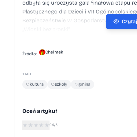
odbyła się uroczysta gala finałowa etapu 
Plastycznego dla Dzieci i VII Ogólnopolski
Bezpieczeństwie w Gospodarstwie Rolnym.
Czyta
„Wioski bez troski”.
Chełmek
Źródło:
TAGI
kultura
szkoly
gmina
Oceń artykuł
★
★
★
★
★
0.0/5