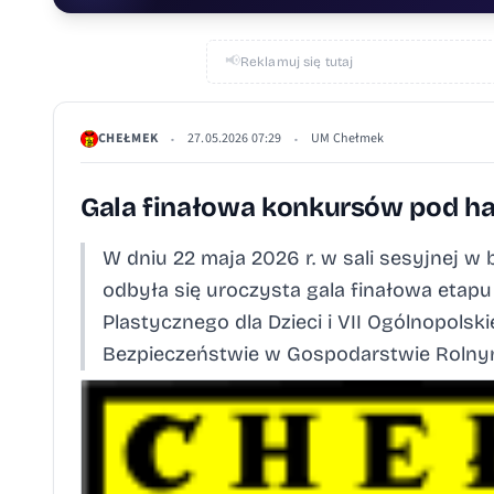
📢
Reklamuj się tutaj
CHEŁMEK
27.05.2026 07:29
UM Chełmek
•
•
Gala finałowa konkursów pod ha
W dniu 22 maja 2026 r. w sali sesyjnej 
odbyła się uroczysta gala finałowa etap
Plastycznego dla Dzieci i VII Ogólnopols
Bezpieczeństwie w Gospodarstwie Rolnym