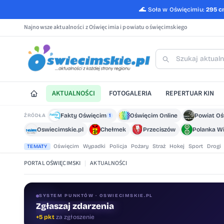
🌊
Soła w Oświęcimiu:
295 
Najnowsze aktualności z Oświęcimia i powiatu oświęcimskiego
AKTUALNOŚCI
FOTOGALERIA
REPERTUAR KIN
Fakty Oświęcim
Oświęcim Online
Powiat O
ŹRÓDŁA
1
Oswiecimskie.pl
Chełmek
Przeciszów
Polanka Wi
Oświęcim
Wypadki
Policja
Pożary
Straż
Hokej
Sport
Drogi
TEMATY
PORTAL OŚWIĘCIMSKI
|
AKTUALNOŚCI
SYSTEM PUNKTÓW · OSWIECIMSKIE.PL
Zgłaszaj zdarzenia
Oceniaj treści
+5 pkt
za zgłoszenie
+1 pkt
za ocenę