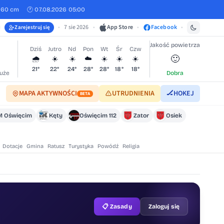
460 cm
🕐 07.08.2026 05:00
•
7 sie 2026
•
App Store
•
Facebook
•
Zarejestruj się
Jakość powietrza
Dziś
Jutro
Nd
Pon
Wt
Śr
Czw
🙂
🌧️
☀️
☀️
☁️
☀️
☀️
☀️
21°
22°
24°
28°
28°
18°
18°
uże
Dobra
MAPA AKTYWNOŚCI
UTRUDNIENIA
🏒
HOKEJ
BETA
 Oświęcim
Kęty
Oświęcim 112
Zator
Osiek
Dotacje
Gmina
Ratusz
Turystyka
Powódź
Religia
📋 Zasady
Zaloguj się