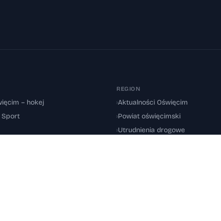
REGION
ięcim – hokej
›
Aktualności Oświęcim
: Sport
›
Powiat oświęcimski
›
Utrudnienia drogowe
oświęcimskiego.
O nas
·
Polityka redakcyjna
·
Polityka prywatności
·