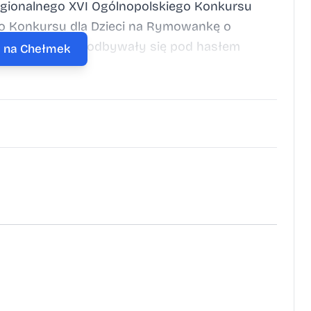
regionalnego XVI Ogólnopolskiego Konkursu
ego Konkursu dla Dzieci na Rymowankę o
 Oba konkursy odbywały się pod hasłem
j na Chełmek