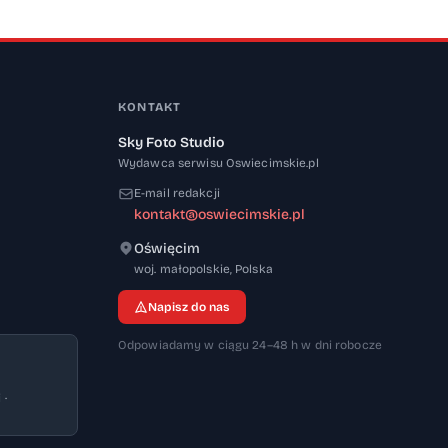
KONTAKT
Sky Foto Studio
Wydawca serwisu Oswiecimskie.pl
E-mail redakcji
kontakt@oswiecimskie.pl
Oświęcim
32-600
woj. małopolskie
,
Polska
Napisz do nas
Odpowiadamy w ciągu 24–48 h w dni robocze
 ·