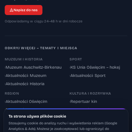
Napisz do nas
Odpowiadamy w ciągu 24–48 h w dni robocze
ODKRYJ WIĘCEJ – TEMATY I MIEJSCA
MUZEUM I HISTORIA
SPORT
›
Muzeum Auschwitz-Birkenau
›
KS Unia Oświęcim – hokej
›
Aktualności: Muzeum
›
Aktualności: Sport
›
Aktualności: Historia
REGION
KULTURA I ROZRYWKA
›
Aktualności Oświęcim
›
Repertuar kin
›
Powiat oświęcimski
›
Aktualności: Kultura
Ta strona używa plików cookie
›
Utrudnienia drogowe
›
Events & Wydarzenia
Stosujemy cookie do analizy ruchu i wyświetlania reklam (Google
Analytics & Ads). Możesz je zaakceptować lub ograniczyć do