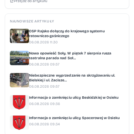
Przejdź do artykułu
Team. Dziś (wtorek) na zawodników czeka
drugi etap rywalizacji, w którym zmierzą się
na trasie z San Juan do San Rafael.
NAJNOWSZE ARTYKUŁY
„Gratulacje dla Eryka i Szymona, którzy
OSP Rajsko dołączy do krajowego systemu
wygrali pierwszy etap. My mieliśmy kilka
ratowniczo-gaśniczego
06.08.2026 11:30
przygód. Przebiliśmy koło, uszkodziliśmy
szybę. Mieliśmy problem ze znalezieniem
Nowa opowieść Soły. W piątek 7 sierpnia rusza
teatralna parada nad Soł...
przyczepności. Nie jestem do końca
06.08.2026 09:57
zadowolony z naszych ustawień. Wiemy, co
Niebezpieczne wyprzedzanie na skrzyżowaniu ul.
musimy poprawić” - podsumował Marek
Bielskiej i ul. Zacisze...
06.08.2026 09:57
Goczał, kolejny z kierowców Energylandia
Rally Team. „To był dla nas z wielu powodów
Informacja o zamknięciu ulicy Beskidzkiej w Osieku
06.08.2026 09:36
trudny etap. Nie do końca trafiliśmy
z ustawieniami zawieszenia. Złapaliśmy
Informacja o zamknięciu ulicy Spacerowej w Osieku
kapcia, później dogoniliśmy też jedną z załóg
06.08.2026 09:34
i mieliśmy problem z tym, aby ją wyprzedzić.