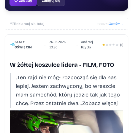
📋 Zasady
Zaloguj się
📢
Reklamuj się tutaj
Zamów →
970×250
FAKTY
26.05.2026
Andrzej
•
•
★
★
★
★
★
(1)
OŚWIĘCIM
13:30
Rzycki
W żółtej koszulce lidera - FILM, FOTO
„Ten rajd nie mógł rozpocząć się dla nas
lepiej. Jestem zachwycony, bo wreszcie
mam samochód, który jedzie tak jak tego
chcę. Przez ostatnie dwa…Zobacz więcej