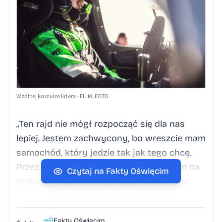
W żółtej koszulce lidera - FILM, FOTO
„Ten rajd nie mógł rozpocząć się dla nas
lepiej. Jestem zachwycony, bo wreszcie mam
samochód, który jedzie tak jak tego chcę.
Przez ostatnie dwa lata walczyłem z nim na
Czytaj na Fakty Oświęcim
testach. Popełnialiśmy błędy, szukaliśmy
odpowiednich ustawień. Teraz znaleźliśmy to
czego szukaliśmy” - mówi zwycięzca etapu,
Fakty Oświęcim