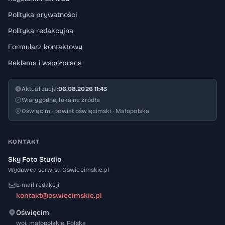
Polityka prywatności
Polityka redakcyjna
Formularz kontaktowy
Reklama i współpraca
Aktualizacja:
06.08.2026 11:43
Wiarygodne, lokalne źródła
Oświęcim · powiat oświęcimski · Małopolska
KONTAKT
Sky Foto Studio
Wydawca serwisu Oswiecimskie.pl
E-mail redakcji
kontakt@oswiecimskie.pl
Oświęcim
32-600
woj. małopolskie
,
Polska