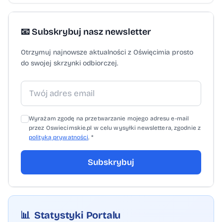
Pojawiły się kłopoty nawigacyjne. Ważne
jest to, że nie zanotowaliśmy dużej straty.
📧 Subskrybuj nasz newsletter
Rajd dopiero się rozpoczyna, więc walczymy
Otrzymuj najnowsze aktualności z Oświęcimia prosto
dalej” - zapewnia Maciej Marton, pilot Marka
do swojej skrzynki odbiorczej.
Goczała.
Wyrażam zgodę na przetwarzanie mojego adresu e-mail
przez Oswiecimskie.pl w celu wysyłki newslettera, zgodnie z
polityką prywatności
. *
Subskrybuj
📊
Statystyki Portalu