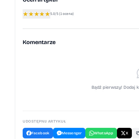
★
★
★
★
★
5.0/5
(1 ocena)
Komentarze
Bądź pierwszy! Dodaj k
UDOSTĘPNIJ ARTYKUŁ
Facebook
Messenger
WhatsApp
X