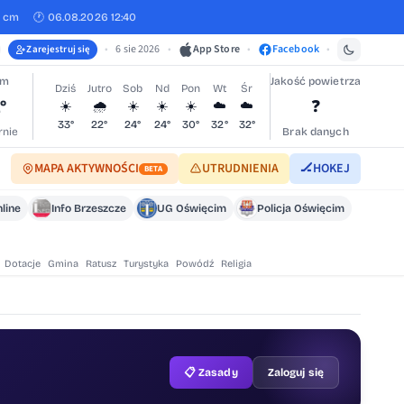
0 cm
🕐 06.08.2026 12:40
•
6 sie 2026
•
App Store
•
Facebook
•
Zarejestruj się
im
Jakość powietrza
Dziś
Jutro
Sob
Nd
Pon
Wt
Śr
°
❓
☀️
🌧️
☀️
☀️
☀️
☁️
☁️
33°
22°
24°
24°
30°
32°
32°
nie
Brak danych
MAPA AKTYWNOŚCI
UTRUDNIENIA
🏒
HOKEJ
BETA
line
Info Brzeszcze
UG Oświęcim
Policja Oświęcim
Dotacje
Gmina
Ratusz
Turystyka
Powódź
Religia
📋 Zasady
Zaloguj się