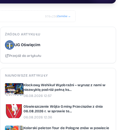
Zamów →
970×250
ŹRÓDŁO ARTYKUŁU
UG Oświęcim
Przejdź do artykułu
NAJNOWSZE ARTYKUŁY
Klockowy Wehikuł Wyobraźni – wyrusz z nami w
niezwykłą podróż pełną ks...
06.08.2026 12:57
Obwieszczenie Wójta Gminy Przeciszów z dnia
06.08.2026 r. w sprawie te...
06.08.2026 12:36
Kolarski peleton Tour de Pologne znów w powiecie