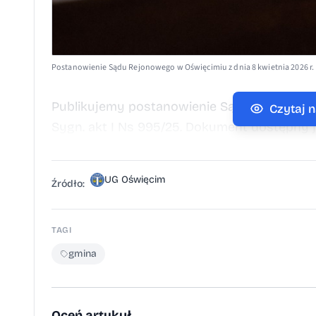
Postanowienie Sądu Rejonowego w Oświęcimiu z dnia 8 kwietnia 2026 r.
Publikujemy postanowienie Sądu Rejonowego
Czytaj 
Sygn. akt I Ns 995/25. Dokument dostępny j
UG Oświęcim
Źródło:
TAGI
gmina
Oceń artykuł