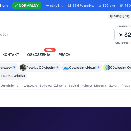
8 cm
✅
NORMALNY
➡️
stabilny
📊 35.6%
maks.
⚠️ 370 cm
🚨 46
Zaloguj się
Oświęc
32
☀️
Bezchmur
NOWE
KONTAKT
OGŁOSZENIA
PRACA
eciszów
Powiat Oświęcim
Oswiecimskie.pl
Oświęcim On
2
1
1
Polanka Wielka
Utrudnienia
Inwestycje
Budowa
Zdrowie
Szpital
Kultura
Muzeum
Szkoły
Praca