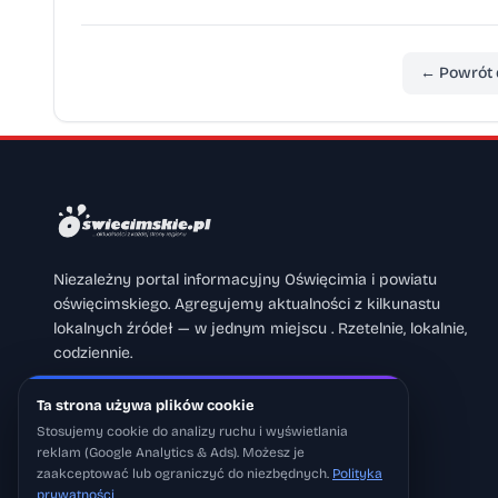
← Powrót 
Niezależny portal informacyjny Oświęcimia i powiatu
oświęcimskiego. Agregujemy aktualności z kilkunastu
lokalnych źródeł — w jednym miejscu . Rzetelnie, lokalnie,
codziennie.
Ta strona używa plików cookie
Obserwuj nas na Facebooku
Stosujemy cookie do analizy ruchu i wyświetlania
reklam (Google Analytics & Ads). Możesz je
Pobierz w
App Store
zaakceptować lub ograniczyć do niezbędnych.
Polityka
prywatności