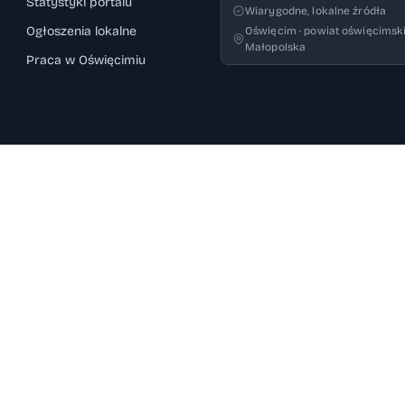
Statystyki portalu
Wiarygodne, lokalne źródła
Ogłoszenia lokalne
Oświęcim · powiat oświęcimski
Małopolska
Praca w Oświęcimiu
REGION
ięcim – hokej
›
Aktualności Oświęcim
: Sport
›
Powiat oświęcimski
›
Utrudnienia drogowe