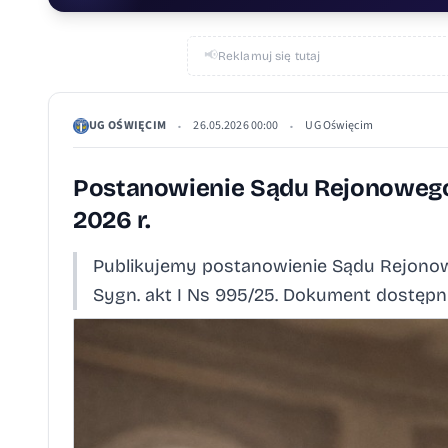
📢
Reklamuj się tutaj
UG OŚWIĘCIM
26.05.2026 00:00
UG Oświęcim
•
•
Postanowienie Sądu Rejonowego 
2026 r.
Publikujemy postanowienie Sądu Rejonowe
Sygn. akt I Ns 995/25. Dokument dostępny