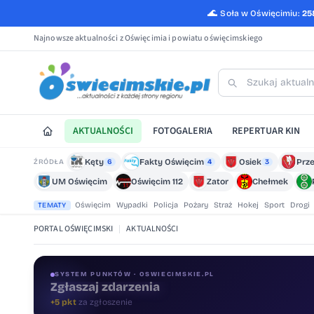
🌊
Soła w Oświęcimiu:
25
Najnowsze aktualności z Oświęcimia i powiatu oświęcimskiego
AKTUALNOŚCI
FOTOGALERIA
REPERTUAR KIN
Kęty
Fakty Oświęcim
Osiek
Prz
ŹRÓDŁA
6
4
3
UM Oświęcim
Oświęcim 112
Zator
Chełmek
Oświęcim
Wypadki
Policja
Pożary
Straż
Hokej
Sport
Drogi
TEMATY
PORTAL OŚWIĘCIMSKI
|
AKTUALNOŚCI
SYSTEM PUNKTÓW · OSWIECIMSKIE.PL
Oceniaj treści
+1 pkt
za ocenę