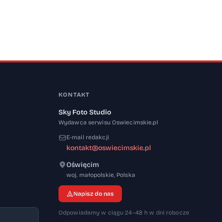
KONTAKT
Sky Foto Studio
Wydawca serwisu Oswiecimskie.pl
E-mail redakcji
kontakt@oswiecimskie.pl
Oświęcim
32-600
woj. małopolskie
,
Polska
Napisz do nas
Odpowiadamy w ciągu 24–48 h w dni robocze