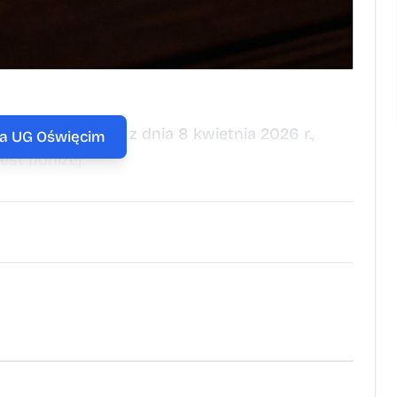
 w Oświęcimiu z dnia 8 kwietnia 2026 r.,
na UG Oświęcim
est poniżej.