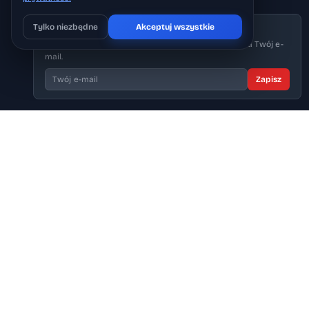
Tylko niezbędne
Akceptuj wszystkie
📬 Newsletter
Pobierz na iOS
Może później
Codzienny przegląd najważniejszych wiadomości na Twój e-
mail.
Zapisz
ODKRYJ WIĘCEJ – TEMATY I MIEJSCA
MUZEUM I HISTORIA
SPORT
›
Muzeum Auschwitz-Birkenau
›
KS Unia Ośw
›
Aktualności: Muzeum
›
Aktualności
›
Aktualności: Historia