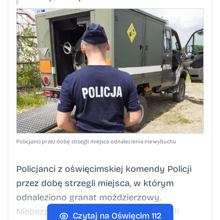
Policjanci przez dobę strzegli miejsca odnalezienia niewybuchu
Policjanci z oświęcimskiej komendy Policji
przez dobę strzegli miejsca, w którym
odnaleziono granat moździerzowy.
Niebezpieczną pozostałość z czasów II
Czytaj na Oświęcim 112