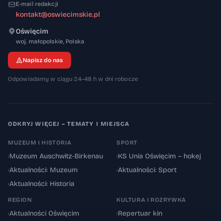
E-mail redakcji
kontakt@oswiecimskie.pl
Oświęcim
32-600
woj. małopolskie
,
Polska
Napisz do nas
Odpowiadamy w ciągu 24–48 h w dni robocze
ODKRYJ WIĘCEJ – TEMATY I MIEJSCA
MUZEUM I HISTORIA
SPORT
›
Muzeum Auschwitz-Birkenau
›
KS Unia Oświęcim – hokej
›
Aktualności: Muzeum
›
Aktualności: Sport
›
Aktualności: Historia
REGION
KULTURA I ROZRYWKA
›
Aktualności Oświęcim
›
Repertuar kin