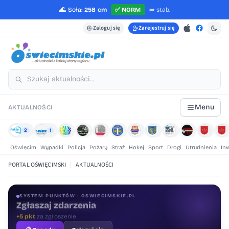
🌊
Soła:
258 cm
✅
NORM
➡️
stab.
Zaloguj się
Zarejestruj się
Menu
AKTUALNOŚCI
2
1
Oświęcim
Wypadki
Policja
Pożary
Straż
Hokej
Sport
Drogi
Utrudnienia
In
PORTAL OŚWIĘCIMSKI
|
AKTUALNOŚCI
SYSTEM PUNKTÓW · OSWIECIMSKIE.PL
Oceniaj treści
+1 pkt
za ocenę