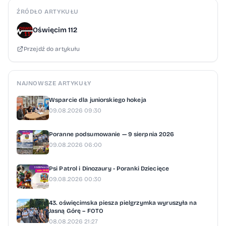
Oświęcim112.pl.
ŹRÓDŁO ARTYKUŁU
Oświęcim 112
Przejdź do artykułu
NAJNOWSZE ARTYKUŁY
Wsparcie dla juniorskiego hokeja
09.08.2026 09:30
Poranne podsumowanie — 9 sierpnia 2026
09.08.2026 06:00
Psi Patrol i Dinozaury - Poranki Dziecięce
09.08.2026 00:30
43. oświęcimska piesza pielgrzymka wyruszyła na
Jasną Górę – FOTO
08.08.2026 21:27