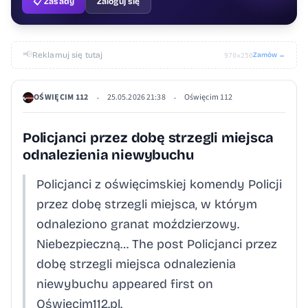
📋 Zasady
Zaloguj się
📢
Reklamuj się tutaj
Zamów →
970×250
OŚWIĘCIM 112
25.05.2026 21:38
Oświęcim 112
•
•
Policjanci przez dobę strzegli miejsca
odnalezienia niewybuchu
Policjanci z oświęcimskiej komendy Policji
przez dobę strzegli miejsca, w którym
odnaleziono granat moździerzowy.
Niebezpieczną… The post Policjanci przez
dobę strzegli miejsca odnalezienia
niewybuchu appeared first on
Oświęcim112.pl.