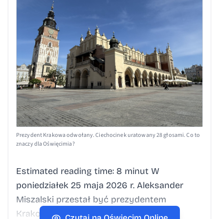
Prezydent Krakowa odwołany. Ciechocinek uratowany 28 głosami. Co to
znaczy dla Oświęcimia?
Estimated reading time: 8 minut W
poniedziałek 25 maja 2026 r. Aleksander
Miszalski przestał być prezydentem
Krakowa. Nie w wyniku wyborów, nie w
Czytaj na Oświęcim Online