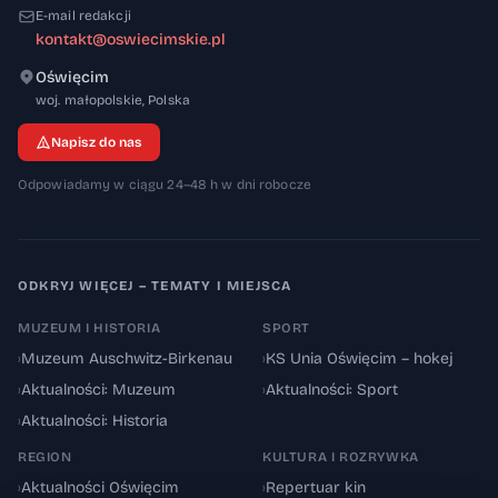
partii nie wystarczy — tak jak nie wystarczył
E-mail redakcji
w Krakowie ani w Ciechocinku. Urząd Miasta
kontakt@oswiecimskie.pl
Oświęcim Skuteczne referendum
Oświęcim
odwoławcze wymagałoby w Oświęcimiu
32-600
woj. małopolskie
,
Polska
koalicji podobnej do krakowskiej:
Napisz do nas
ponadpartyjnej, skupionej na konkretnych i
Odpowiadamy w ciągu 24–48 h w dni robocze
odczuwalnych w codziennym życiu
zarzutach. Musiałoby przyciągnąć część
elektoratu Fijałkowskiej, część wyborców
ODKRYJ WIĘCEJ – TEMATY I MIEJSCA
KOS 2018, a przede wszystkim — tę część
wyborców Chwieruta, którzy głosowali na
MUZEUM I HISTORIA
SPORT
niego bez przekonania i dziś żałują. Dziś
›
Muzeum Auschwitz-Birkenau
›
KS Unia Oświęcim – hokej
takich zarzutów nie ma. Ale bezrobocie
›
Aktualności: Muzeum
›
Aktualności: Sport
sięgające według marcowych danych PUP
›
Aktualności: Historia
Oświęcim 6,1 procent, zarobki poniżej 87
REGION
KULTURA I ROZRYWKA
procent krajowej średniej i wielka
›
Aktualności Oświęcim
›
Repertuar kin