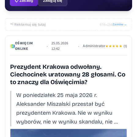
📋 Zasady
Zaloguj się
📢
Reklamuj się tutaj
Zamów →
970×250
OŚWIĘCIM
25.05.2026
Administrator
•
•
★
★
★
★
★
(1)
ONLINE
12:42
Prezydent Krakowa odwołany.
Ciechocinek uratowany 28 głosami. Co
to znaczy dla Oświęcimia?
W poniedziałek 25 maja 2026 r.
Aleksander Miszalski przestał być
prezydentem Krakowa. Nie w wyniku
wyborów, nie w wyniku skandalu, nie …